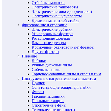
Отбойные молотки
Электрические гайковерты
Электрические миксеры (мешалки)
Электрические шуруповерты
Дрели на магнитной стойке
Фрезерование и строгание
Электрические рубанки
Универсальные фрезеры
Ротационные фрезеры
Ламельные фрезеры
Кромочные (окантовочные) фрезеры
Другие фрезеры
Пиление
Лобзики
Ручные дисковые пилы
Сабельные пилы
Торцово-усовочные пилы и столы к ним
Инструменты с нагревательным элементом
Припои
Сопутствующие товары для пайки
Флюсы
Газовые паяльники
Паяльные станции
Строительные фены
Термоклеевые пистолеты