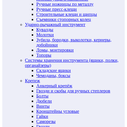
Ручные ножницы по металлу
Ручные пресс-клещи
Строительные клещи и щипцы
Съемники стопорных колец
Ударно-рычажный инструмент
Кувалды
Молотки
Зубила, бородки, выколотки, кернеры,
добойники
Ломы, монтировки
Топоры
Системы хранения инструмента (ящики, полки,
органайзеры)
Складские ящики
Чемоданы, боксы
Крепеж
Анкерный крепёж
Гвозди и скобы для ручных степлеров
Болты
Дюбели
Винты
Кронштейны угловые
Гайки
Саморезы
Гвозди