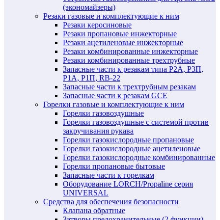
(экономайзеры)
Резаки газовые и комплектующие к ним
Резаки керосиновые
Резаки пропановые инжекторные
Резаки ацетиленовые инжекторные
Резаки комбинированные инжекторные
Резаки комбинированные трехтрубные
Запасные части к резакам типа Р2А, Р3П,
Р1А, Р1П, RB-22
Запасные части к трехтрубным резакам
Запасные части к резакам GCE
Горелки газовые и комплектующие к ним
Горелки газовоздушные
Горелки газовоздушные с системой против
закручивания рукава
Горелки газокислородные пропановые
Горелки газокислородные ацетиленовые
Горелки газокислородные комбинированные
Горелки пропановые бытовые
Запасные части к горелкам
Оборудование LORCH/Propaline серия
UNIVERSAL
Средства для обеспечения безопасности
Клапана обратные
Затворы предохранительные (2 функции)