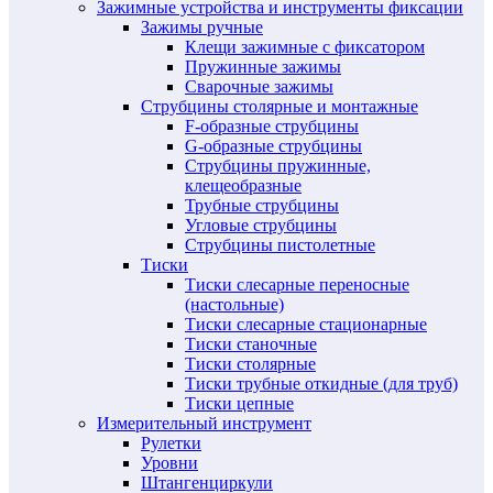
Зажимные устройства и инструменты фиксации
Зажимы ручные
Клещи зажимные с фиксатором
Пружинные зажимы
Сварочные зажимы
Струбцины столярные и монтажные
F-образные струбцины
G-образные струбцины
Струбцины пружинные,
клещеобразные
Трубные струбцины
Угловые струбцины
Струбцины пистолетные
Тиски
Тиски слесарные переносные
(настольные)
Тиски слесарные стационарные
Тиски станочные
Тиски столярные
Тиски трубные откидные (для труб)
Тиски цепные
Измерительный инструмент
Рулетки
Уровни
Штангенциркули