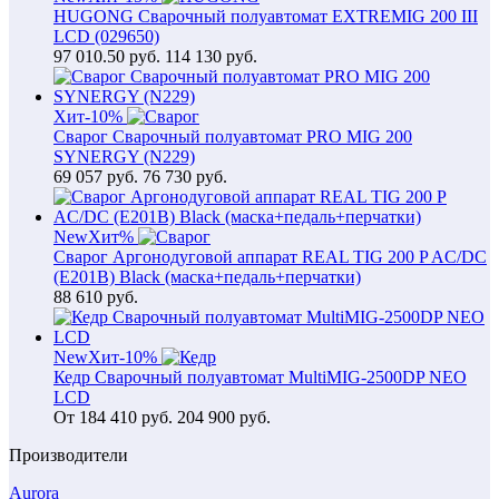
HUGONG Сварочный полуавтомат EXTREMIG 200 III
LCD (029650)
97 010.50
руб.
114 130 руб.
Хит
-10%
Сварог Сварочный полуавтомат PRO MIG 200
SYNERGY (N229)
69 057
руб.
76 730 руб.
New
Хит
%
Сварог Аргонодуговой аппарат REAL TIG 200 P AC/DC
(E201B) Black (маска+педаль+перчатки)
88 610
руб.
New
Хит
-10%
Кедр Сварочный полуавтомат MultiMIG-2500DP NEO
LCD
От
184 410
руб.
204 900 руб.
Производители
Aurora