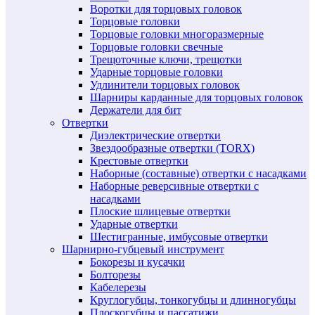
Воротки для торцовых головок
Торцовые головки
Торцовые головки многоразмерные
Торцовые головки свечные
Трещоточные ключи, трещотки
Ударные торцовые головки
Удлинители торцовых головок
Шарниры карданные для торцовых головок
Держатели для бит
Отвертки
Диэлектрические отвертки
Звездообразные отвертки (TORX)
Крестовые отвертки
Наборные (составные) отвертки с насадками
Наборные реверсивные отвертки с
насадками
Плоские шлицевые отвертки
Ударные отвертки
Шестигранные, имбусовые отвертки
Шарнирно-губцевый инструмент
Бокорезы и кусачки
Болторезы
Кабелерезы
Круглогубцы, тонкогубцы и длинногубцы
Плоскогубцы и пассатижи