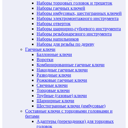
Наборы торцовых головок и трещеток
Наборы гаечных ключей
Наборы имбусовых, шестигранных ключей
Наборы электромонтажного инструмента
Наборы отверток
Наборы шарнирно-губцевого инструмента
Наборы резьбонарезного инструмента
Наборы напильников
Наборы для резьбы по дереву
Гаечные ключи
Баллонные ключи
Воротки
Комбинированные гаечные ключи
Накидные гаечные ключи
Разводные ключи
Рожковые гаечные ключи
Свечные ключи
Торцовые ключи
Трубные (газовые) ключи
Шарнирные ключи
Шестигранные ключи (имбусовые)
Составные ключи с торцовыми головками и
битами
Адаптеры (переходники) для торцовых
головок