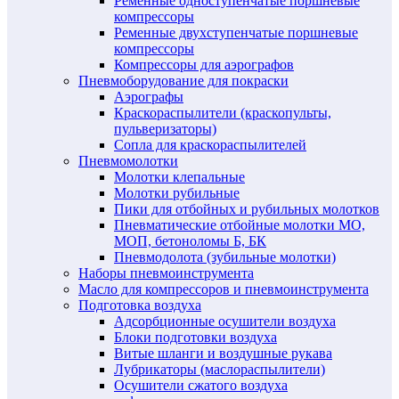
Ременные одноступенчатые поршневые
компрессоры
Ременные двухступенчатые поршневые
компрессоры
Компрессоры для аэрографов
Пневмоборудование для покраски
Аэрографы
Краскораспылители (краскопульты,
пульверизаторы)
Сопла для краскораспылителей
Пневмомолотки
Молотки клепальные
Молотки рубильные
Пики для отбойных и рубильных молотков
Пневматические отбойные молотки МО,
МОП, бетоноломы Б, БК
Пневмодолота (зубильные молотки)
Наборы пневмоинструмента
Масло для компрессоров и пневмоинструмента
Подготовка воздуха
Адсорбционные осушители воздуха
Блоки подготовки воздуха
Витые шланги и воздушные рукава
Лубрикаторы (маслораспылители)
Осушители сжатого воздуха