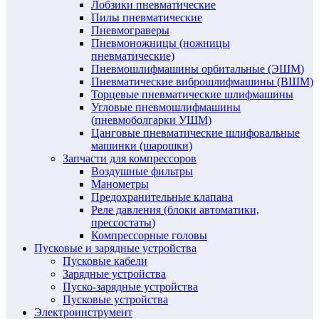
Лобзики пневматические
Пилы пневматические
Пневмограверы
Пневмоножницы (ножницы
пневматические)
Пневмошлифмашины орбитальные (ЭШМ)
Пневматические виброшлифмашины (ВШМ)
Торцевые пневматические шлифмашины
Угловые пневмошлифмашины
(пневмоболгарки УШМ)
Цанговые пневматические шлифовальные
машинки (шарошки)
Запчасти для компрессоров
Воздушные фильтры
Манометры
Предохранительные клапана
Реле давления (блоки автоматики,
прессостаты)
Компрессорные головы
Пусковые и зарядные устройства
Пусковые кабели
Зарядные устройства
Пуско-зарядные устройства
Пусковые устройства
Электроинструмент