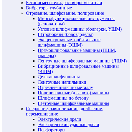
Бетоносмесители, растворосмесители
Вибраторы глубинные
Отрезание, шлифование, полирование
Многофункциональные инструменты
(реноваторы)
Угловые шлифмашины (болгарки, УШМ)
Штроборезы (бороздоделы)
Эксцентриковые, орбитальные
шлифмашины (ЭШМ)
Прямошлифовальные машины (ПШМ,
граверы)
Ленточные шлифовальные машины (ЛШМ)
Вибрационные шлифовальные машины
(ВШМ)
Дельташлифмашины
Ленточные напильники
Отрезные пилы по металлу
Полировальные (для авто) машины
Шлифмашины по бетону
Щеточные шлифовальные машины
Сверление, завинчивание, долбление,
перемешивание
Электрические дрели
Электрические ударные дрели
Перфораторы