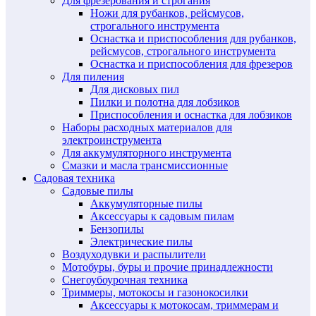
Для фрезерования и строгания
Ножи для рубанков, рейсмусов,
строгального инструмента
Оснастка и приспособления для рубанков,
рейсмусов, строгального инструмента
Оснастка и приспособления для фрезеров
Для пиления
Для дисковых пил
Пилки и полотна для лобзиков
Приспособления и оснастка для лобзиков
Наборы расходных материалов для
электроинструмента
Для аккумуляторного инструмента
Смазки и масла трансмиссионные
Садовая техника
Садовые пилы
Аккумуляторные пилы
Аксессуары к садовым пилам
Бензопилы
Электрические пилы
Воздуходувки и распылители
Мотобуры, буры и прочие принадлежности
Снегоубоурочная техника
Триммеры, мотокосы и газонокосилки
Аксессуары к мотокосам, триммерам и