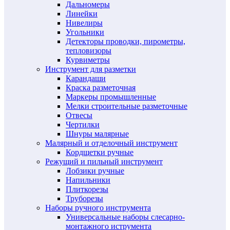
Дальномеры
Линейки
Нивелиры
Угольники
Детекторы проводки, пирометры,
тепловизоры
Курвиметры
Инструмент для разметки
Карандаши
Краска разметочная
Маркеры промышленные
Мелки строительные разметочные
Отвесы
Чертилки
Шнуры малярные
Малярный и отделочный инструмент
Кордщетки ручные
Режущий и пильный инструмент
Лобзики ручные
Напильники
Плиткорезы
Труборезы
Наборы ручного инструмента
Универсальные наборы слесарно-
монтажного иструмента