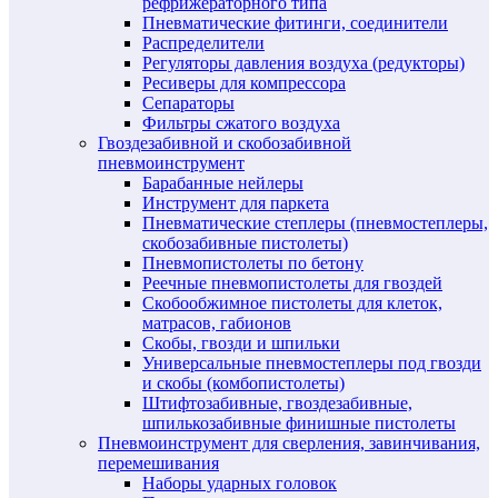
рефрижераторного типа
Пневматические фитинги, соединители
Распределители
Регуляторы давления воздуха (редукторы)
Ресиверы для компрессора
Сепараторы
Фильтры сжатого воздуха
Гвоздезабивной и скобозабивной
пневмоинструмент
Барабанные нейлеры
Инструмент для паркета
Пневматические степлеры (пневмостеплеры,
скобозабивные пистолеты)
Пневмопистолеты по бетону
Реечные пневмопистолеты для гвоздей
Скобообжимное пистолеты для клеток,
матрасов, габионов
Скобы, гвозди и шпильки
Универсальные пневмостеплеры под гвозди
и скобы (комбопистолеты)
Штифтозабивные, гвоздезабивные,
шпилькозабивные финишные пистолеты
Пневмоинструмент для сверления, завинчивания,
перемешивания
Наборы ударных головок