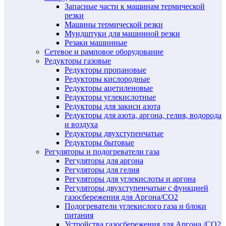
Запасные части к машинам термической
резки
Машины термической резки
Мундштуки для машинной резки
Резаки машинные
Сетевое и рамповое оборудование
Редукторы газовые
Редукторы пропановые
Редукторы кислородные
Редукторы ацетиленовые
Редукторы углекислотные
Редукторы для закиси азота
Редукторы для азота, аргона, гелия, водорода
и воздуха
Редукторы двухступенчатые
Редукторы бытовые
Регуляторы и подогреватели газа
Регуляторы для аргона
Регуляторы для гелия
Регуляторы для углекислоты и аргона
Регуляторы двухступенчатые c функцией
газосбережения для Аргона/СО2
Подогреватели углекислого газа и блоки
питания
Устройства газосбережения для Аргона /СО2