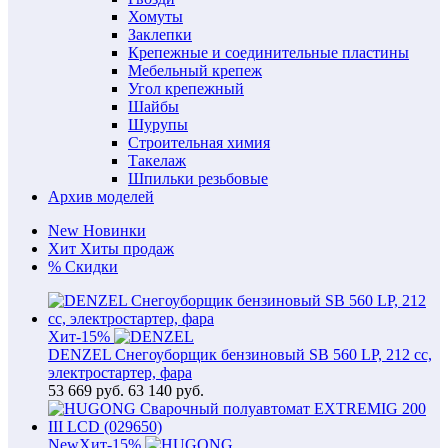
Хомуты
Заклепки
Крепежные и соединительные пластины
Мебельный крепеж
Угол крепежный
Шайбы
Шурупы
Строительная химия
Такелаж
Шпильки резьбовые
Архив моделей
New
Новинки
Хит
Хиты продаж
%
Скидки
Хит
-15%
DENZEL Снегоуборщик бензиновый SB 560 LP, 212 cc,
электростартер, фара
53 669
руб.
63 140 руб.
New
Хит
-15%