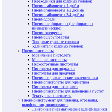
Переходники для ударных головок
Пневмогайковерты 1 дюйм
Пневмогайковерты 1/2 дюйма
Пневмогайковерты 3/4 дюйма
Пневмодрели
Пневмоперфораторы (перфораторы
пневматические)
Пневмотрещетки
Пневмошуруповерты
Торцевые ударные головки
Удлинители ударных головок
Пневмопистолеты
Мовильные пистолеты
Моющие пистолеты
Пескоструйные пистолеты
Пистолеты для подкачки
Пистолеты для продувки
Пневмогидравлические заклепочники
Пневмопистолеты для герметика
Пистолеты для антигравия
Пневмопистолеты для заполнения пустот
Текстурные пистолеты
Пневмоинструмент для пиления, отрезания,
шлифования, полирования
Ленточные пневматические шлифмашинки