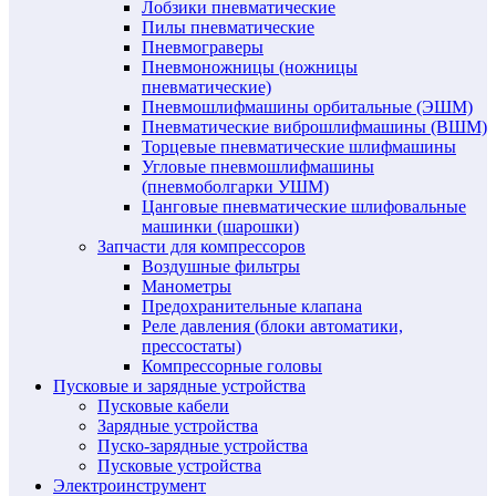
Лобзики пневматические
Пилы пневматические
Пневмограверы
Пневмоножницы (ножницы
пневматические)
Пневмошлифмашины орбитальные (ЭШМ)
Пневматические виброшлифмашины (ВШМ)
Торцевые пневматические шлифмашины
Угловые пневмошлифмашины
(пневмоболгарки УШМ)
Цанговые пневматические шлифовальные
машинки (шарошки)
Запчасти для компрессоров
Воздушные фильтры
Манометры
Предохранительные клапана
Реле давления (блоки автоматики,
прессостаты)
Компрессорные головы
Пусковые и зарядные устройства
Пусковые кабели
Зарядные устройства
Пуско-зарядные устройства
Пусковые устройства
Электроинструмент