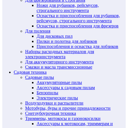
Для фрезерования и строгания
Ножи для рубанков, рейсмусов,
строгального инструмента
Оснастка и приспособления для рубанков,
рейсмусов, строгального инструмента
Оснастка и приспособления для фрезеров
Для пиления
Для дисковых пил
Пилки и полотна для лобзиков
Приспособления и оснастка для лобзиков
Наборы расходных материалов для
электроинструмента
Для аккумуляторного инструмента
Смазки и масла трансмиссионные
Садовая техника
Садовые пилы
Аккумуляторные пилы
Аксессуары к садовым пилам
Бензопилы
Электрические пилы
Воздуходувки и распылители
Мотобуры, буры и прочие принадлежности
Снегоубоурочная техника
Триммеры, мотокосы и газонокосилки
Аксессуары к мотокосам, триммерам и