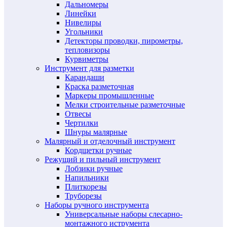
Дальномеры
Линейки
Нивелиры
Угольники
Детекторы проводки, пирометры,
тепловизоры
Курвиметры
Инструмент для разметки
Карандаши
Краска разметочная
Маркеры промышленные
Мелки строительные разметочные
Отвесы
Чертилки
Шнуры малярные
Малярный и отделочный инструмент
Кордщетки ручные
Режущий и пильный инструмент
Лобзики ручные
Напильники
Плиткорезы
Труборезы
Наборы ручного инструмента
Универсальные наборы слесарно-
монтажного иструмента