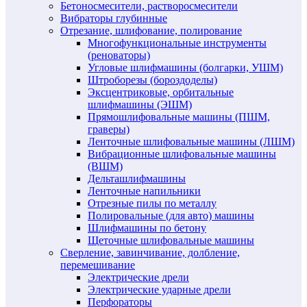
Бетоносмесители, растворосмесители
Вибраторы глубинные
Отрезание, шлифование, полирование
Многофункциональные инструменты
(реноваторы)
Угловые шлифмашины (болгарки, УШМ)
Штроборезы (бороздоделы)
Эксцентриковые, орбитальные
шлифмашины (ЭШМ)
Прямошлифовальные машины (ПШМ,
граверы)
Ленточные шлифовальные машины (ЛШМ)
Вибрационные шлифовальные машины
(ВШМ)
Дельташлифмашины
Ленточные напильники
Отрезные пилы по металлу
Полировальные (для авто) машины
Шлифмашины по бетону
Щеточные шлифовальные машины
Сверление, завинчивание, долбление,
перемешивание
Электрические дрели
Электрические ударные дрели
Перфораторы