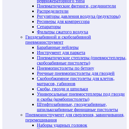
рефрижераторного типа
Пневматические фитинги, соединители
Распределители
Регуляторы давления воздуха (редукторы)
Ресиверы для компрессора
Сепараторы
Фильтры сжатого воздуха
Гвоздезабивной и скобозабивной
пневмоинструмент
Барабанные нейлеры
Инструмент для паркета
Пневматические степлеры (пневмостеплеры,
скобозабивные пистолеты)
Пневмопистолеты по бетону
Реечные пневмопистолеты для гвоздей
Скобообжимное пистолеты для клеток,
матрасов, габионов
Скобы, гвозди и шпильки
Универсальные пневмостеплеры под гвозди
и скобы (комбопистолеты)
Штифтозабивные, гвоздезабивные,
шпилькозабивные финишные пистолеты
Пневмоинструмент для сверления, завинчивания,
перемешивания
Наборы ударных головок