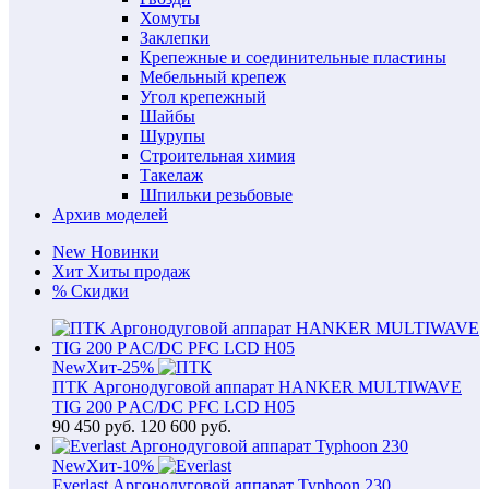
Хомуты
Заклепки
Крепежные и соединительные пластины
Мебельный крепеж
Угол крепежный
Шайбы
Шурупы
Строительная химия
Такелаж
Шпильки резьбовые
Архив моделей
New
Новинки
Хит
Хиты продаж
%
Скидки
New
Хит
-25%
ПТК Аргонодуговой аппарат HANKER MULTIWAVE
TIG 200 P AC/DC PFC LCD H05
90 450
руб.
120 600 руб.
New
Хит
-10%
Everlast Аргонодуговой аппарат Typhoon 230