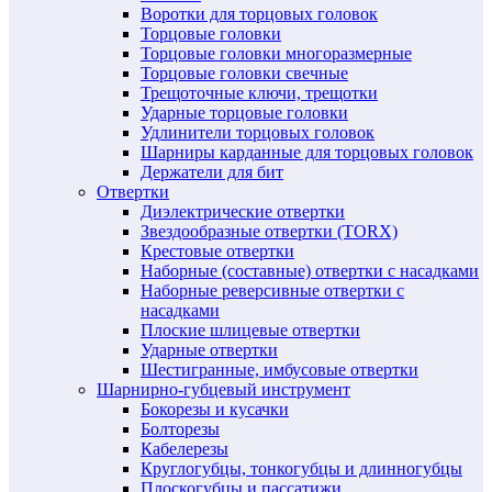
Воротки для торцовых головок
Торцовые головки
Торцовые головки многоразмерные
Торцовые головки свечные
Трещоточные ключи, трещотки
Ударные торцовые головки
Удлинители торцовых головок
Шарниры карданные для торцовых головок
Держатели для бит
Отвертки
Диэлектрические отвертки
Звездообразные отвертки (TORX)
Крестовые отвертки
Наборные (составные) отвертки с насадками
Наборные реверсивные отвертки с
насадками
Плоские шлицевые отвертки
Ударные отвертки
Шестигранные, имбусовые отвертки
Шарнирно-губцевый инструмент
Бокорезы и кусачки
Болторезы
Кабелерезы
Круглогубцы, тонкогубцы и длинногубцы
Плоскогубцы и пассатижи