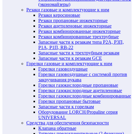
(экономайзеры)
Резаки газовые и комплектующие к ним
Резаки керосиновые
Резаки пропановые инжекторные
Резаки ацетиленовые инжекторные
Резаки комбинированные инжекторные
Резаки комбинированные трехтрубные
Запасные части к резакам типа Р2А, Р3П,
Р1А, Р1П, RB-22
Запасные части к трехтрубным резакам
Запасные части к резакам GCE
Горелки газовые и комплектующие к ним
Горелки газовоздушные
Горелки газовоздушные с системой против
закручивания рукава
Горелки газокислородные пропановые
Горелки газокислородные ацетиленовые
Горелки газокислородные комбинированные
Горелки пропановые бытовые
Запасные части к горелкам
Оборудование LORCH/Propaline серия
UNIVERSAL
Средства для обеспечения безопасности
Клапана обратные
Затворы предохранительные (2 функции)