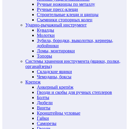
Ручные ножницы по металлу
Ручные пресс-клещи
Строительные клещи и щипцы
Съемники стопорных колец
Ударно-рычажный инструмент
Кувалды
Молотки
Зубила, бородки, выколотки, кернеры,
добойники
Ломы, монтировки
Топоры
Системы хранения инструмента (ящики, полки,
органайзеры)
Складские ящики
Чемоданы, боксы
Крепеж
Анкерный крепёж
Гвозди и скобы для ручных степлеров
Болты
Дюбели
Винты
Кронштейны угловые
Гайки
Саморезы
Гвозди