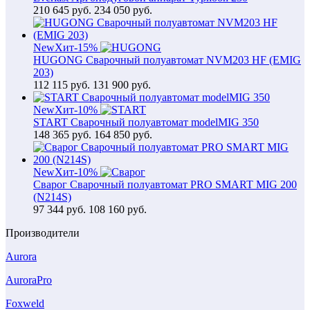
210 645
руб.
234 050 руб.
New
Хит
-15%
HUGONG Сварочный полуавтомат NVM203 HF (EMIG
203)
112 115
руб.
131 900 руб.
New
Хит
-10%
START Сварочный полуавтомат modelMIG 350
148 365
руб.
164 850 руб.
New
Хит
-10%
Сварог Сварочный полуавтомат PRO SMART MIG 200
(N214S)
97 344
руб.
108 160 руб.
Производители
Aurora
AuroraPro
Foxweld