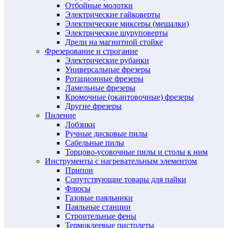
Отбойные молотки
Электрические гайковерты
Электрические миксеры (мешалки)
Электрические шуруповерты
Дрели на магнитной стойке
Фрезерование и строгание
Электрические рубанки
Универсальные фрезеры
Ротационные фрезеры
Ламельные фрезеры
Кромочные (окантовочные) фрезеры
Другие фрезеры
Пиление
Лобзики
Ручные дисковые пилы
Сабельные пилы
Торцово-усовочные пилы и столы к ним
Инструменты с нагревательным элементом
Припои
Сопутствующие товары для пайки
Флюсы
Газовые паяльники
Паяльные станции
Строительные фены
Термоклеевые пистолеты