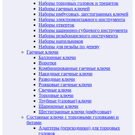
Наборы торцовых головок и трещеток
Наборы гаечных ключей
Наборы имбусовых, шестигранных ключей
Наборы электромонтажного инструмента
Наборы отверток
Наборы шарнирно-губцевого инструмента
Наборы резьбонарезного инструмента
Наборы напильников
Наборы для резьбы по дереву
Гаечные ключи
Баллонные ключи
Воротки
Комбинированные гаечные ключи
Накидные гаечные ключи
Разводные ключи
Рожковые гаечные ключи
Свечные ключи
Торцовые ключи
Трубные (газовые) ключи
Шарнирные ключи
Шестигранные ключи (имбусовые)
Составные ключи с торцовыми головками и
битами
Адаптеры (переходники) для торцовых
головок