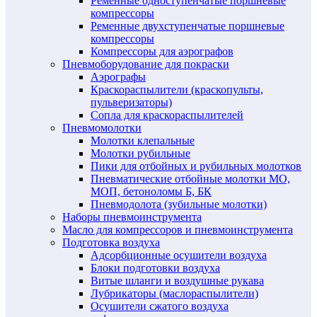
Ременные одноступенчатые поршневые
компрессоры
Ременные двухступенчатые поршневые
компрессоры
Компрессоры для аэрографов
Пневмоборудование для покраски
Аэрографы
Краскораспылители (краскопульты,
пульверизаторы)
Сопла для краскораспылителей
Пневмомолотки
Молотки клепальные
Молотки рубильные
Пики для отбойных и рубильных молотков
Пневматические отбойные молотки МО,
МОП, бетоноломы Б, БК
Пневмодолота (зубильные молотки)
Наборы пневмоинструмента
Масло для компрессоров и пневмоинструмента
Подготовка воздуха
Адсорбционные осушители воздуха
Блоки подготовки воздуха
Витые шланги и воздушные рукава
Лубрикаторы (маслораспылители)
Осушители сжатого воздуха