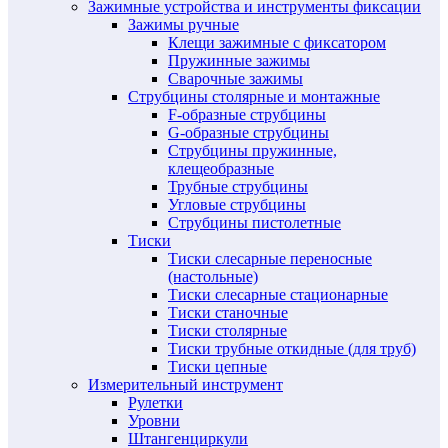
Зажимные устройства и инструменты фиксации
Зажимы ручные
Клещи зажимные с фиксатором
Пружинные зажимы
Сварочные зажимы
Струбцины столярные и монтажные
F-образные струбцины
G-образные струбцины
Струбцины пружинные,
клещеобразные
Трубные струбцины
Угловые струбцины
Струбцины пистолетные
Тиски
Тиски слесарные переносные
(настольные)
Тиски слесарные стационарные
Тиски станочные
Тиски столярные
Тиски трубные откидные (для труб)
Тиски цепные
Измерительный инструмент
Рулетки
Уровни
Штангенциркули