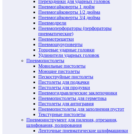
Переходники для ударных головок
Пневмогайковерты 1 дюйм
Пневмогайковерты 1/2 дюйма
Пневмогайковерты 3/4 дюйма
Пневмодрели
Пневмоперфораторы (перфораторы
пневматические)
Пневмотрещетки
Пневмошуруповерты
Торцевые ударные головки
Удлинители ударных головок
Пневмопистолеты
Мовильные пистолеты
Моющие пистолеты
Пескоструйные пистолеты
Пистолеты для подкачки
Пистолеты для продувки
Пневмогидравлические заклепочники
Пневмопистолеты для герметика
Пистолеты для антигравия
Пневмопистолеты для заполнения пустот
Текстурные пистолеты
Пневмоинструмент для пиления, отрезания,
шлифования, полирования
Ленточные пневматические шлифмашинки