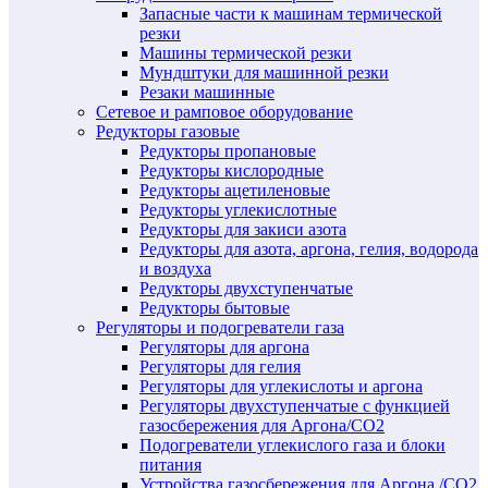
Запасные части к машинам термической
резки
Машины термической резки
Мундштуки для машинной резки
Резаки машинные
Сетевое и рамповое оборудование
Редукторы газовые
Редукторы пропановые
Редукторы кислородные
Редукторы ацетиленовые
Редукторы углекислотные
Редукторы для закиси азота
Редукторы для азота, аргона, гелия, водорода
и воздуха
Редукторы двухступенчатые
Редукторы бытовые
Регуляторы и подогреватели газа
Регуляторы для аргона
Регуляторы для гелия
Регуляторы для углекислоты и аргона
Регуляторы двухступенчатые c функцией
газосбережения для Аргона/СО2
Подогреватели углекислого газа и блоки
питания
Устройства газосбережения для Аргона /СО2