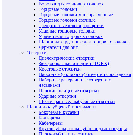
Воротки для торцовых головок
Торцовые головки
Торцовые головки многоразмерные
Торцовые головки свечные
Трещоточные ключи, трещотки
Ударные торцовые головки
Удлинители торцовых головок
Шарниры карданные для торцовых головок
Держатели для бит
Отвертки
Диэлектрические отвертки
Звездообразные отвертки (TORX)
Крестовые отвертки
Наборные (составные) отвертки с насадками
Наборные реверсивные отвертки с
насадками
Плоские шлицевые отвертки
Ударные отвертки
Шестигранные, имбусовые отвертки
Шарнирно-губцевый инструмент
Бокорезы и кусачки
Болторезы
Кабелерезы
Круглогубцы, тонкогубцы и длинногубцы
Плоскогубцы и пассатижи