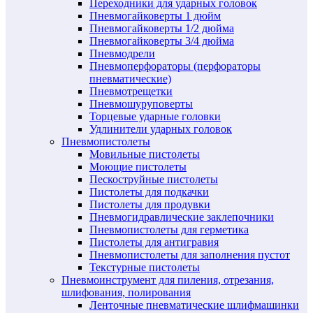
Переходники для ударных головок
Пневмогайковерты 1 дюйм
Пневмогайковерты 1/2 дюйма
Пневмогайковерты 3/4 дюйма
Пневмодрели
Пневмоперфораторы (перфораторы
пневматические)
Пневмотрещетки
Пневмошуруповерты
Торцевые ударные головки
Удлинители ударных головок
Пневмопистолеты
Мовильные пистолеты
Моющие пистолеты
Пескоструйные пистолеты
Пистолеты для подкачки
Пистолеты для продувки
Пневмогидравлические заклепочники
Пневмопистолеты для герметика
Пистолеты для антигравия
Пневмопистолеты для заполнения пустот
Текстурные пистолеты
Пневмоинструмент для пиления, отрезания,
шлифования, полирования
Ленточные пневматические шлифмашинки