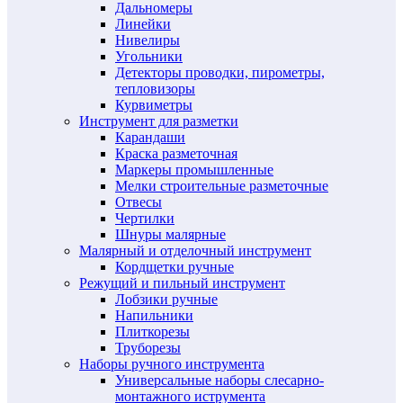
Дальномеры
Линейки
Нивелиры
Угольники
Детекторы проводки, пирометры,
тепловизоры
Курвиметры
Инструмент для разметки
Карандаши
Краска разметочная
Маркеры промышленные
Мелки строительные разметочные
Отвесы
Чертилки
Шнуры малярные
Малярный и отделочный инструмент
Кордщетки ручные
Режущий и пильный инструмент
Лобзики ручные
Напильники
Плиткорезы
Труборезы
Наборы ручного инструмента
Универсальные наборы слесарно-
монтажного иструмента