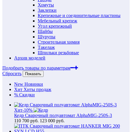
Хомуты
Заклепки
Крепежные и соединительные пластины
Мебельный крепеж
Угол крепежный
Шайбы
Шурупы
Строительная химия
Такелаж
Шпильки резьбовые
Архив моделей
Подобрать товары по параметрам
Сбросить
Показать
New
Новинки
Хит
Хиты продаж
%
Скидки
Хит
-10%
Кедр Сварочный полуавтомат AlphaMIG-250S-3
110 700
руб.
123 000 руб.