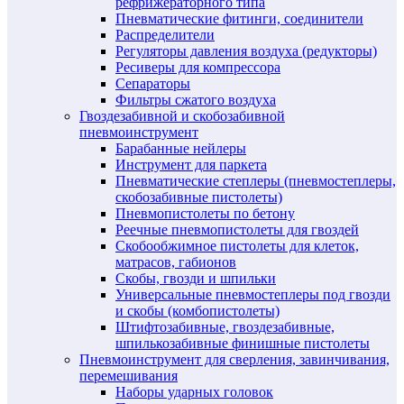
рефрижераторного типа
Пневматические фитинги, соединители
Распределители
Регуляторы давления воздуха (редукторы)
Ресиверы для компрессора
Сепараторы
Фильтры сжатого воздуха
Гвоздезабивной и скобозабивной
пневмоинструмент
Барабанные нейлеры
Инструмент для паркета
Пневматические степлеры (пневмостеплеры,
скобозабивные пистолеты)
Пневмопистолеты по бетону
Реечные пневмопистолеты для гвоздей
Скобообжимное пистолеты для клеток,
матрасов, габионов
Скобы, гвозди и шпильки
Универсальные пневмостеплеры под гвозди
и скобы (комбопистолеты)
Штифтозабивные, гвоздезабивные,
шпилькозабивные финишные пистолеты
Пневмоинструмент для сверления, завинчивания,
перемешивания
Наборы ударных головок