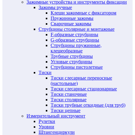
Зажимные устройства и инструменты фиксации
Зажимы ручные
Клещи зажимные с фиксатором
Пружинные зажимы
Сварочные зажимы
Струбцины столярные и монтажные
F-образные струбцины
G-образные струбцины
Струбцины пружинные,
клещеобразные
Трубные струбцины
Угловые струбцины
Струбцины пистолетные
Тиски
Тиски слесарные переносные
(настольные)
Тиски слесарные стационарные
Тиски станочные
Тиски столярные
Тиски трубные откидные (для труб)
Тиски цепные
Измерительный инструмент
Рулетки
Уровни
Штангенциркули