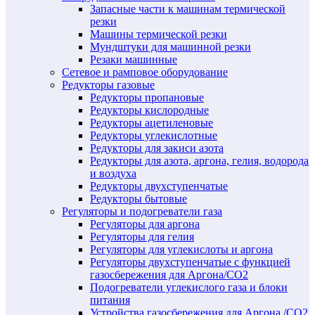
Запасные части к машинам термической
резки
Машины термической резки
Мундштуки для машинной резки
Резаки машинные
Сетевое и рамповое оборудование
Редукторы газовые
Редукторы пропановые
Редукторы кислородные
Редукторы ацетиленовые
Редукторы углекислотные
Редукторы для закиси азота
Редукторы для азота, аргона, гелия, водорода
и воздуха
Редукторы двухступенчатые
Редукторы бытовые
Регуляторы и подогреватели газа
Регуляторы для аргона
Регуляторы для гелия
Регуляторы для углекислоты и аргона
Регуляторы двухступенчатые c функцией
газосбережения для Аргона/СО2
Подогреватели углекислого газа и блоки
питания
Устройства газосбережения для Аргона /СО2