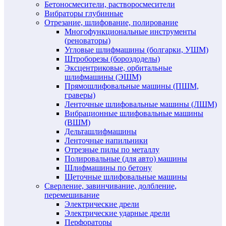
Бетоносмесители, растворосмесители
Вибраторы глубинные
Отрезание, шлифование, полирование
Многофункциональные инструменты
(реноваторы)
Угловые шлифмашины (болгарки, УШМ)
Штроборезы (бороздоделы)
Эксцентриковые, орбитальные
шлифмашины (ЭШМ)
Прямошлифовальные машины (ПШМ,
граверы)
Ленточные шлифовальные машины (ЛШМ)
Вибрационные шлифовальные машины
(ВШМ)
Дельташлифмашины
Ленточные напильники
Отрезные пилы по металлу
Полировальные (для авто) машины
Шлифмашины по бетону
Щеточные шлифовальные машины
Сверление, завинчивание, долбление,
перемешивание
Электрические дрели
Электрические ударные дрели
Перфораторы