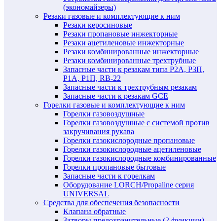
(экономайзеры)
Резаки газовые и комплектующие к ним
Резаки керосиновые
Резаки пропановые инжекторные
Резаки ацетиленовые инжекторные
Резаки комбинированные инжекторные
Резаки комбинированные трехтрубные
Запасные части к резакам типа Р2А, Р3П,
Р1А, Р1П, RB-22
Запасные части к трехтрубным резакам
Запасные части к резакам GCE
Горелки газовые и комплектующие к ним
Горелки газовоздушные
Горелки газовоздушные с системой против
закручивания рукава
Горелки газокислородные пропановые
Горелки газокислородные ацетиленовые
Горелки газокислородные комбинированные
Горелки пропановые бытовые
Запасные части к горелкам
Оборудование LORCH/Propaline серия
UNIVERSAL
Средства для обеспечения безопасности
Клапана обратные
Затворы предохранительные (2 функции)