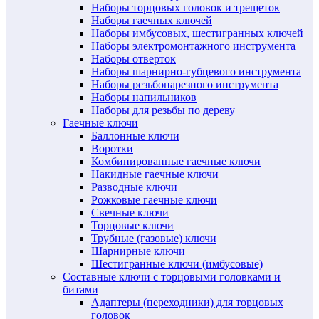
Наборы торцовых головок и трещеток
Наборы гаечных ключей
Наборы имбусовых, шестигранных ключей
Наборы электромонтажного инструмента
Наборы отверток
Наборы шарнирно-губцевого инструмента
Наборы резьбонарезного инструмента
Наборы напильников
Наборы для резьбы по дереву
Гаечные ключи
Баллонные ключи
Воротки
Комбинированные гаечные ключи
Накидные гаечные ключи
Разводные ключи
Рожковые гаечные ключи
Свечные ключи
Торцовые ключи
Трубные (газовые) ключи
Шарнирные ключи
Шестигранные ключи (имбусовые)
Составные ключи с торцовыми головками и
битами
Адаптеры (переходники) для торцовых
головок