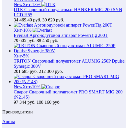
New
Хит
-13%
ПТК Сварочный полуавтомат HANKER MIG 200 SYN
LCD H55
34 469.40
руб.
39 620 руб.
Хит
-10%
Everlast Аргонодуговой аппарат PoweriTig 200T
79 605
руб.
88 450 руб.
Хит
-5%
TRITON Сварочный полуавтомат ALUMIG 250P Dpulse
Synergic 380V
201 685
руб.
212 300 руб.
New
Хит
-10%
Сварог Сварочный полуавтомат PRO SMART MIG 200
(N214S)
97 344
руб.
108 160 руб.
Производители
Aurora