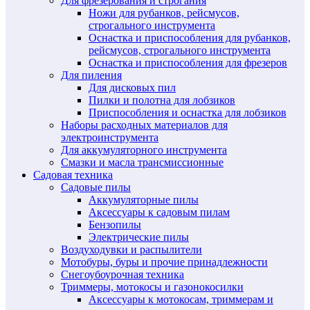
Для фрезерования и строгания
Ножи для рубанков, рейсмусов,
строгального инструмента
Оснастка и приспособления для рубанков,
рейсмусов, строгального инструмента
Оснастка и приспособления для фрезеров
Для пиления
Для дисковых пил
Пилки и полотна для лобзиков
Приспособления и оснастка для лобзиков
Наборы расходных материалов для
электроинструмента
Для аккумуляторного инструмента
Смазки и масла трансмиссионные
Садовая техника
Садовые пилы
Аккумуляторные пилы
Аксессуары к садовым пилам
Бензопилы
Электрические пилы
Воздуходувки и распылители
Мотобуры, буры и прочие принадлежности
Снегоубоурочная техника
Триммеры, мотокосы и газонокосилки
Аксессуары к мотокосам, триммерам и