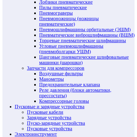
Лобзики пневматические
Пилы пневматические
Пневмограверы
Пневмоножницы (ножницы
пневматические)
Пневмошлифмашины орбитальные (ЭШМ)
Пневматические виброшлифмашины (ВШМ)
Торцевые пневматические шлифмашины
Угловые пневмошлифмашины
(пневмоболгарки УШМ)
Цанговые пневматические шлифовальные
машинки (шарошки)
Запчасти для компрессоров
Воздушные фильтры
Манометры
Предохранительные клапана
Реле давления (блоки автоматики,
прессостаты)
Компрессорные головы
Пусковые и зарядные устройства
Пусковые кабели
Зарядные устройства
Пуско-зарядные устройства
Пусковые устройства
Электроинструмент