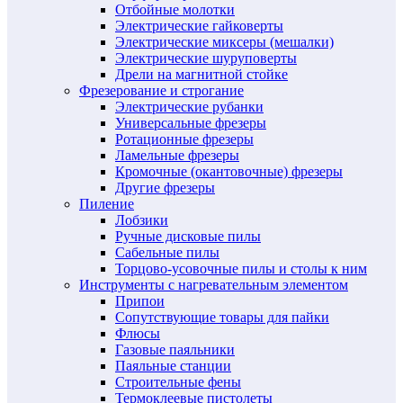
Отбойные молотки
Электрические гайковерты
Электрические миксеры (мешалки)
Электрические шуруповерты
Дрели на магнитной стойке
Фрезерование и строгание
Электрические рубанки
Универсальные фрезеры
Ротационные фрезеры
Ламельные фрезеры
Кромочные (окантовочные) фрезеры
Другие фрезеры
Пиление
Лобзики
Ручные дисковые пилы
Сабельные пилы
Торцово-усовочные пилы и столы к ним
Инструменты с нагревательным элементом
Припои
Сопутствующие товары для пайки
Флюсы
Газовые паяльники
Паяльные станции
Строительные фены
Термоклеевые пистолеты