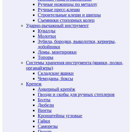
Ручные ножницы по металлу
Ручные пресс-клещи
Строительные клещи и щипцы
Съемники стопорных колец
Ударно-рычажный инструмент
Кувалды
Молотки
Зубила, бородки, выколотки, кернеры,
добойники
Ломы, монтировки
Топоры
Системы хранения инструмента (ящики, полки,
органайзеры)
Складские ящики
Чемоданы, боксы
Крепеж
Анкерный крепёж
Гвозди и скобы для ручных степлеров
Болты
Дюбели
Винты
Кронштейны угловые
Гайки
Саморезы
Гвозди