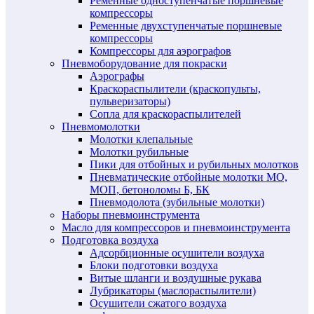
Ременные одноступенчатые поршневые
компрессоры
Ременные двухступенчатые поршневые
компрессоры
Компрессоры для аэрографов
Пневмоборудование для покраски
Аэрографы
Краскораспылители (краскопульты,
пульверизаторы)
Сопла для краскораспылителей
Пневмомолотки
Молотки клепальные
Молотки рубильные
Пики для отбойных и рубильных молотков
Пневматические отбойные молотки МО,
МОП, бетоноломы Б, БК
Пневмодолота (зубильные молотки)
Наборы пневмоинструмента
Масло для компрессоров и пневмоинструмента
Подготовка воздуха
Адсорбционные осушители воздуха
Блоки подготовки воздуха
Витые шланги и воздушные рукава
Лубрикаторы (маслораспылители)
Осушители сжатого воздуха