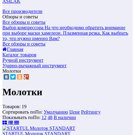
ASILAK
Все производители
Обзоры и советы
Все обзоры и советы
Выбор компрессора
На что необходимо обратить внимание
при выборе маски хамелеон.
Плазменная резка. Как выбрать
то, что нужно именно Вам?
Все обзоры и советы
Главная
Каталог товаров
Ручной инструмент
Ударно-рычажный инструмент
Молотки
Молотки
Товаров:
19
Сортировать по
По
:
Умолчанию
Цене
Рейтингу
Показывать по
По
:
12
48
В наличии
STARTUL Молоток STANDART