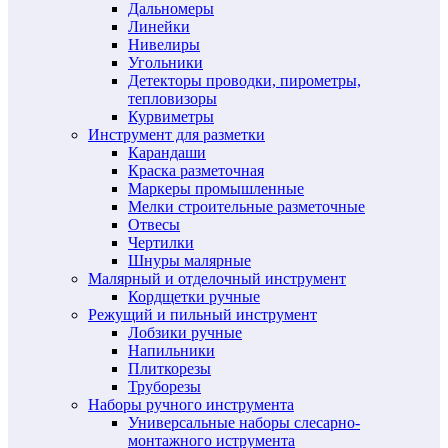
Дальномеры
Линейки
Нивелиры
Угольники
Детекторы проводки, пирометры,
тепловизоры
Курвиметры
Инструмент для разметки
Карандаши
Краска разметочная
Маркеры промышленные
Мелки строительные разметочные
Отвесы
Чертилки
Шнуры малярные
Малярный и отделочный инструмент
Кордщетки ручные
Режущий и пильный инструмент
Лобзики ручные
Напильники
Плиткорезы
Труборезы
Наборы ручного инструмента
Универсальные наборы слесарно-
монтажного иструмента