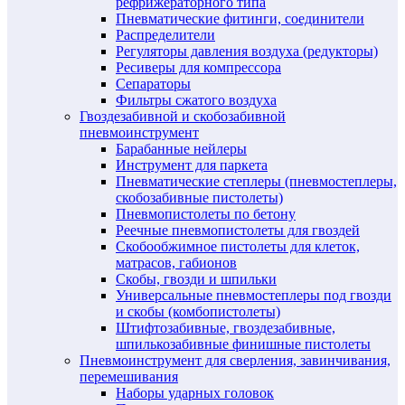
рефрижераторного типа
Пневматические фитинги, соединители
Распределители
Регуляторы давления воздуха (редукторы)
Ресиверы для компрессора
Сепараторы
Фильтры сжатого воздуха
Гвоздезабивной и скобозабивной
пневмоинструмент
Барабанные нейлеры
Инструмент для паркета
Пневматические степлеры (пневмостеплеры,
скобозабивные пистолеты)
Пневмопистолеты по бетону
Реечные пневмопистолеты для гвоздей
Скобообжимное пистолеты для клеток,
матрасов, габионов
Скобы, гвозди и шпильки
Универсальные пневмостеплеры под гвозди
и скобы (комбопистолеты)
Штифтозабивные, гвоздезабивные,
шпилькозабивные финишные пистолеты
Пневмоинструмент для сверления, завинчивания,
перемешивания
Наборы ударных головок