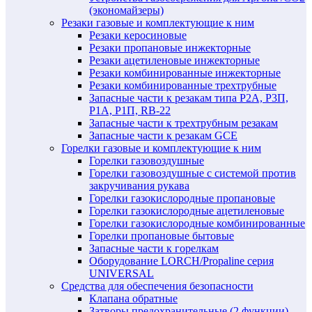
(экономайзеры)
Резаки газовые и комплектующие к ним
Резаки керосиновые
Резаки пропановые инжекторные
Резаки ацетиленовые инжекторные
Резаки комбинированные инжекторные
Резаки комбинированные трехтрубные
Запасные части к резакам типа Р2А, Р3П,
Р1А, Р1П, RB-22
Запасные части к трехтрубным резакам
Запасные части к резакам GCE
Горелки газовые и комплектующие к ним
Горелки газовоздушные
Горелки газовоздушные с системой против
закручивания рукава
Горелки газокислородные пропановые
Горелки газокислородные ацетиленовые
Горелки газокислородные комбинированные
Горелки пропановые бытовые
Запасные части к горелкам
Оборудование LORCH/Propaline серия
UNIVERSAL
Средства для обеспечения безопасности
Клапана обратные
Затворы предохранительные (2 функции)