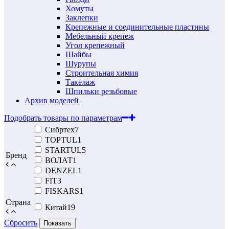
Хомуты
Заклепки
Крепежные и соединительные пластины
Мебельный крепеж
Угол крепежный
Шайбы
Шурупы
Строительная химия
Такелаж
Шпильки резьбовые
Архив моделей
Подобрать товары по параметрам
Сибртех
7
TOPTUL
1
STARTUL
5
Бренд
ВОЛАТ
1
DENZEL
1
FIT
3
FISKARS
1
Страна
Китай
19
Сбросить
Показать