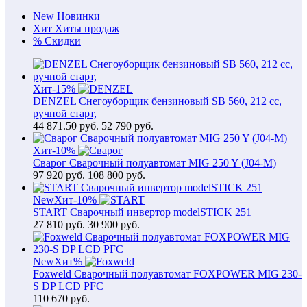
New
Новинки
Хит
Хиты продаж
%
Скидки
Хит
-15%
DENZEL Снегоуборщик бензиновый SB 560, 212 cc,
ручной старт,
44 871.50
руб.
52 790 руб.
Хит
-10%
Сварог Сварочный полуавтомат MIG 250 Y (J04-M)
97 920
руб.
108 800 руб.
New
Хит
-10%
START Сварочный инвертор modelSTICK 251
27 810
руб.
30 900 руб.
New
Хит
%
Foxweld Сварочный полуавтомат FOXPOWER MIG 230-
S DP LCD PFC
110 670
руб.