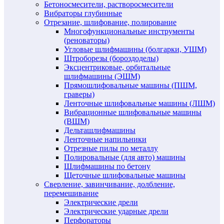
Бетоносмесители, растворосмесители
Вибраторы глубинные
Отрезание, шлифование, полирование
Многофункциональные инструменты
(реноваторы)
Угловые шлифмашины (болгарки, УШМ)
Штроборезы (бороздоделы)
Эксцентриковые, орбитальные
шлифмашины (ЭШМ)
Прямошлифовальные машины (ПШМ,
граверы)
Ленточные шлифовальные машины (ЛШМ)
Вибрационные шлифовальные машины
(ВШМ)
Дельташлифмашины
Ленточные напильники
Отрезные пилы по металлу
Полировальные (для авто) машины
Шлифмашины по бетону
Щеточные шлифовальные машины
Сверление, завинчивание, долбление,
перемешивание
Электрические дрели
Электрические ударные дрели
Перфораторы