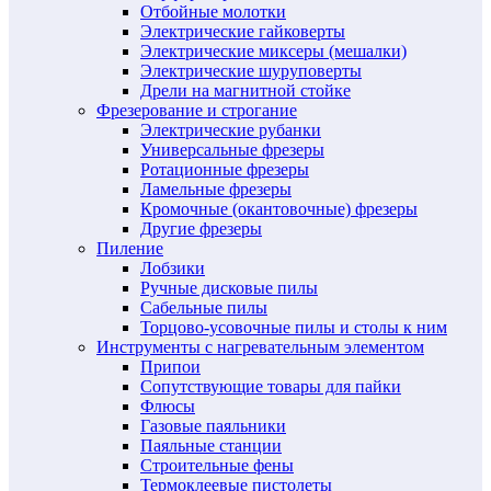
Отбойные молотки
Электрические гайковерты
Электрические миксеры (мешалки)
Электрические шуруповерты
Дрели на магнитной стойке
Фрезерование и строгание
Электрические рубанки
Универсальные фрезеры
Ротационные фрезеры
Ламельные фрезеры
Кромочные (окантовочные) фрезеры
Другие фрезеры
Пиление
Лобзики
Ручные дисковые пилы
Сабельные пилы
Торцово-усовочные пилы и столы к ним
Инструменты с нагревательным элементом
Припои
Сопутствующие товары для пайки
Флюсы
Газовые паяльники
Паяльные станции
Строительные фены
Термоклеевые пистолеты