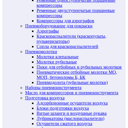
Ременные одноступенчатые поршневые
компрессоры
Ременные двухступенчатые поршневые
компрессоры
Компрессоры для аэрографов
Пневмоборудование для покраски
Аэрографы
Краскораспылители (краскопульты,
пульверизаторы)
Сопла для краскораспылителей
Пневмомолотки
Молотки клепальные
Молотки рубильные
Пики для отбойных и рубильных молотков
Пневматические отбойные молотки МО,
МОП, бетоноломы Б, БК
Пневмодолота (зубильные молотки)
Наборы пневмоинструмента
Масло для компрессоров и пневмоинструмента
Подготовка воздуха
Адсорбционные осушители воздуха
Блоки подготовки воздуха
Витые шланги и воздушные рукава
Лубрикаторы (маслораспылители)
Осушители сжатого воздуха