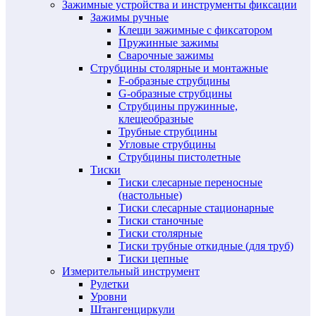
Зажимные устройства и инструменты фиксации
Зажимы ручные
Клещи зажимные с фиксатором
Пружинные зажимы
Сварочные зажимы
Струбцины столярные и монтажные
F-образные струбцины
G-образные струбцины
Струбцины пружинные,
клещеобразные
Трубные струбцины
Угловые струбцины
Струбцины пистолетные
Тиски
Тиски слесарные переносные
(настольные)
Тиски слесарные стационарные
Тиски станочные
Тиски столярные
Тиски трубные откидные (для труб)
Тиски цепные
Измерительный инструмент
Рулетки
Уровни
Штангенциркули