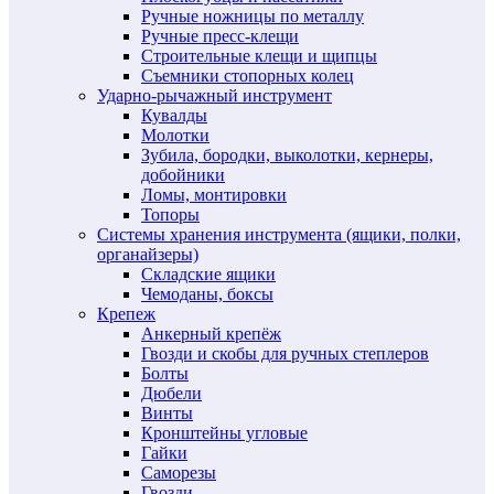
Ручные ножницы по металлу
Ручные пресс-клещи
Строительные клещи и щипцы
Съемники стопорных колец
Ударно-рычажный инструмент
Кувалды
Молотки
Зубила, бородки, выколотки, кернеры,
добойники
Ломы, монтировки
Топоры
Системы хранения инструмента (ящики, полки,
органайзеры)
Складские ящики
Чемоданы, боксы
Крепеж
Анкерный крепёж
Гвозди и скобы для ручных степлеров
Болты
Дюбели
Винты
Кронштейны угловые
Гайки
Саморезы
Гвозди