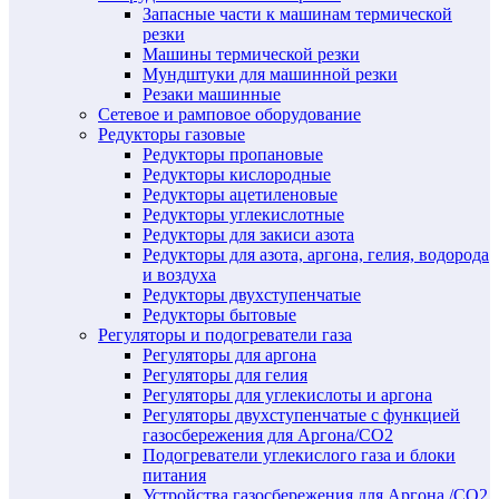
Запасные части к машинам термической
резки
Машины термической резки
Мундштуки для машинной резки
Резаки машинные
Сетевое и рамповое оборудование
Редукторы газовые
Редукторы пропановые
Редукторы кислородные
Редукторы ацетиленовые
Редукторы углекислотные
Редукторы для закиси азота
Редукторы для азота, аргона, гелия, водорода
и воздуха
Редукторы двухступенчатые
Редукторы бытовые
Регуляторы и подогреватели газа
Регуляторы для аргона
Регуляторы для гелия
Регуляторы для углекислоты и аргона
Регуляторы двухступенчатые c функцией
газосбережения для Аргона/СО2
Подогреватели углекислого газа и блоки
питания
Устройства газосбережения для Аргона /СО2