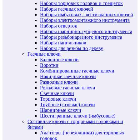
Наборы торцовых головок и трещеток
Наборы гаечных ключей
Наборы имбусовых, шестигранных ключей
Наборы электромонтажного инструмента
Наборы отверток
Наборы шарнирно-губцевого инструмента
Наборы резьбонарезного инструмента
Наборы напильников
Наборы для резьбы по дереву
Гаечные ключи
Баллонные ключи
Воротки
Комбинированные гаечные ключи
Накидные гаечные ключи
Разводные ключи
Рожковые гаечные ключи
Свечные ключи
Торцовые ключи
Трубные (газовые) ключи
Шарнирные ключи
Шестигранные ключи (имбусовые)
Составные ключи с торцовыми головками и
битами
Адаптеры (переходники) для торцовых
головок