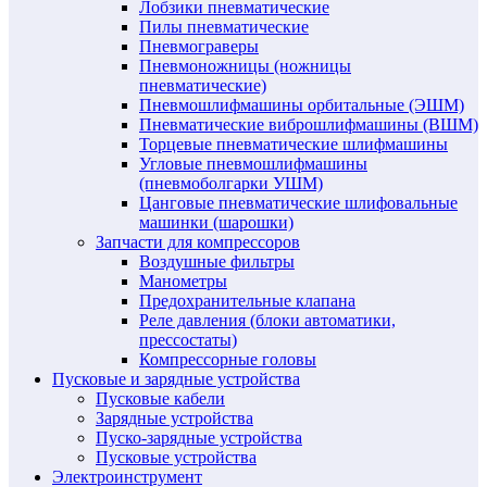
Лобзики пневматические
Пилы пневматические
Пневмограверы
Пневмоножницы (ножницы
пневматические)
Пневмошлифмашины орбитальные (ЭШМ)
Пневматические виброшлифмашины (ВШМ)
Торцевые пневматические шлифмашины
Угловые пневмошлифмашины
(пневмоболгарки УШМ)
Цанговые пневматические шлифовальные
машинки (шарошки)
Запчасти для компрессоров
Воздушные фильтры
Манометры
Предохранительные клапана
Реле давления (блоки автоматики,
прессостаты)
Компрессорные головы
Пусковые и зарядные устройства
Пусковые кабели
Зарядные устройства
Пуско-зарядные устройства
Пусковые устройства
Электроинструмент