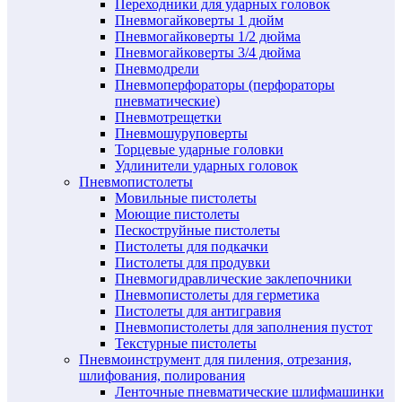
Переходники для ударных головок
Пневмогайковерты 1 дюйм
Пневмогайковерты 1/2 дюйма
Пневмогайковерты 3/4 дюйма
Пневмодрели
Пневмоперфораторы (перфораторы
пневматические)
Пневмотрещетки
Пневмошуруповерты
Торцевые ударные головки
Удлинители ударных головок
Пневмопистолеты
Мовильные пистолеты
Моющие пистолеты
Пескоструйные пистолеты
Пистолеты для подкачки
Пистолеты для продувки
Пневмогидравлические заклепочники
Пневмопистолеты для герметика
Пистолеты для антигравия
Пневмопистолеты для заполнения пустот
Текстурные пистолеты
Пневмоинструмент для пиления, отрезания,
шлифования, полирования
Ленточные пневматические шлифмашинки