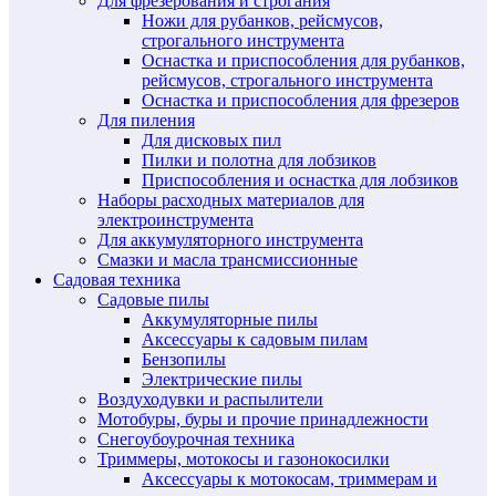
Для фрезерования и строгания
Ножи для рубанков, рейсмусов,
строгального инструмента
Оснастка и приспособления для рубанков,
рейсмусов, строгального инструмента
Оснастка и приспособления для фрезеров
Для пиления
Для дисковых пил
Пилки и полотна для лобзиков
Приспособления и оснастка для лобзиков
Наборы расходных материалов для
электроинструмента
Для аккумуляторного инструмента
Смазки и масла трансмиссионные
Садовая техника
Садовые пилы
Аккумуляторные пилы
Аксессуары к садовым пилам
Бензопилы
Электрические пилы
Воздуходувки и распылители
Мотобуры, буры и прочие принадлежности
Снегоубоурочная техника
Триммеры, мотокосы и газонокосилки
Аксессуары к мотокосам, триммерам и