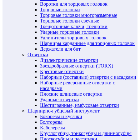
Воротки для торцовых головок
Торцовые головки
Торцовые головки многоразмерные
Торцовые головки свечные
Трещоточные ключи, трещотки
Ударные торцовые головки
Удлинители торцовых головок
Шарниры карданные для торцовых головок
Держатели для бит
Отвертки
Диэлектрические отвертки
Звездообразные отвертки (TORX)
Крестовые отвертки
Наборные (составные) отвертки с насадками
Наборные реверсивные отвертки с
насадками
Плоские шлицевые отвертки
Ударные отвертки
Шестигранные, имбусовые отвертки
Шарнирно-губцевый инструмент
Бокорезы и кусачки
Болторезы
Кабелерезы
Круглогубцы, тонкогубцы и длинногубцы
Плоскогубцы и пассатижи