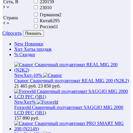
Сеть, В
220
159
230
10
Германия
2
Страна
Китай
295
Россия
11
Сбросить
Показать
New
Новинки
Хит
Хиты продаж
%
Скидки
New
Хит
-10%
Сварог Сварочный полуавтомат REAL MIG 200 (N2K2)
21 465
руб.
23 850 руб.
New
Хит
%
Foxweld Сварочный полуавтомат SAGGIO MIG 2000
LCD PFC (5В1)
157 890
руб.