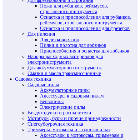
Для фрезерования и строгания
Ножи для рубанков, рейсмусов,
строгального инструмента
Оснастка и приспособления для рубанков,
рейсмусов, строгального инструмента
Оснастка и приспособления для фрезеров
Для пиления
Для дисковых пил
Пилки и полотна для лобзиков
Приспособления и оснастка для лобзиков
Наборы расходных материалов для
электроинструмента
Для аккумуляторного инструмента
Смазки и масла трансмиссионные
Садовая техника
Садовые пилы
Аккумуляторные пилы
Аксессуары к садовым пилам
Бензопилы
Электрические пилы
Воздуходувки и распылители
Мотобуры, буры и прочие принадлежности
Снегоубоурочная техника
Триммеры, мотокосы и газонокосилки
Аксессуары к мотокосам, триммерам и