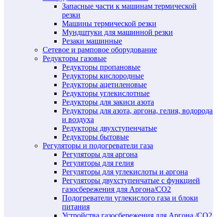
Запасные части к машинам термической
резки
Машины термической резки
Мундштуки для машинной резки
Резаки машинные
Сетевое и рамповое оборудование
Редукторы газовые
Редукторы пропановые
Редукторы кислородные
Редукторы ацетиленовые
Редукторы углекислотные
Редукторы для закиси азота
Редукторы для азота, аргона, гелия, водорода
и воздуха
Редукторы двухступенчатые
Редукторы бытовые
Регуляторы и подогреватели газа
Регуляторы для аргона
Регуляторы для гелия
Регуляторы для углекислоты и аргона
Регуляторы двухступенчатые c функцией
газосбережения для Аргона/СО2
Подогреватели углекислого газа и блоки
питания
Устройства газосбережения для Аргона /СО2