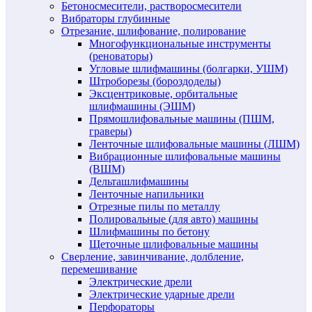
Бетоносмесители, растворосмесители
Вибраторы глубинные
Отрезание, шлифование, полирование
Многофункциональные инструменты
(реноваторы)
Угловые шлифмашины (болгарки, УШМ)
Штроборезы (бороздоделы)
Эксцентриковые, орбитальные
шлифмашины (ЭШМ)
Прямошлифовальные машины (ПШМ,
граверы)
Ленточные шлифовальные машины (ЛШМ)
Вибрационные шлифовальные машины
(ВШМ)
Дельташлифмашины
Ленточные напильники
Отрезные пилы по металлу
Полировальные (для авто) машины
Шлифмашины по бетону
Щеточные шлифовальные машины
Сверление, завинчивание, долбление,
перемешивание
Электрические дрели
Электрические ударные дрели
Перфораторы