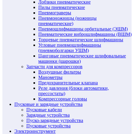
Лобзики пневматические
Пилы пневматические
Пневмограверы
Пневмоножницы (ножницы
пневматические)
Пневмошлифмашины орбитальные (ЭШМ)
Пневматические виброшлифмашины (ВШМ)
Торцевые пневматические шлифмашины
Угловые пневмошлифмашины
(пневмоболгарки УШМ)
Цанговые пневматические шлифовальные
машинки (шарошки)
Запчасти для компрессоров
Воздушные фильтры
Манометры
Предохранительные клапана
Реле давления (блоки автоматики,
прессостаты)
Компрессорные головы
Пусковые и зарядные устройства
Пусковые кабели
Зарядные устройства
Пуско-зарядные устройства
Пусковые устройства
Электроинструмент