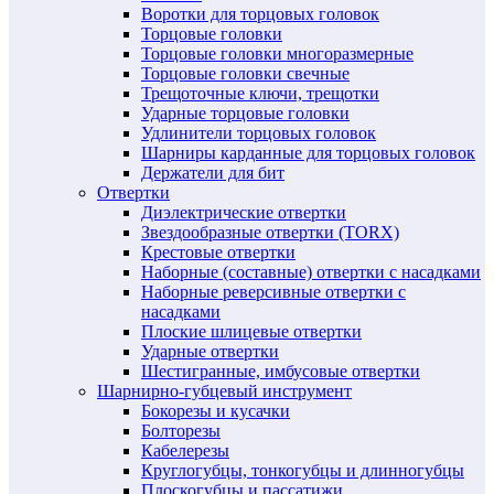
Воротки для торцовых головок
Торцовые головки
Торцовые головки многоразмерные
Торцовые головки свечные
Трещоточные ключи, трещотки
Ударные торцовые головки
Удлинители торцовых головок
Шарниры карданные для торцовых головок
Держатели для бит
Отвертки
Диэлектрические отвертки
Звездообразные отвертки (TORX)
Крестовые отвертки
Наборные (составные) отвертки с насадками
Наборные реверсивные отвертки с
насадками
Плоские шлицевые отвертки
Ударные отвертки
Шестигранные, имбусовые отвертки
Шарнирно-губцевый инструмент
Бокорезы и кусачки
Болторезы
Кабелерезы
Круглогубцы, тонкогубцы и длинногубцы
Плоскогубцы и пассатижи