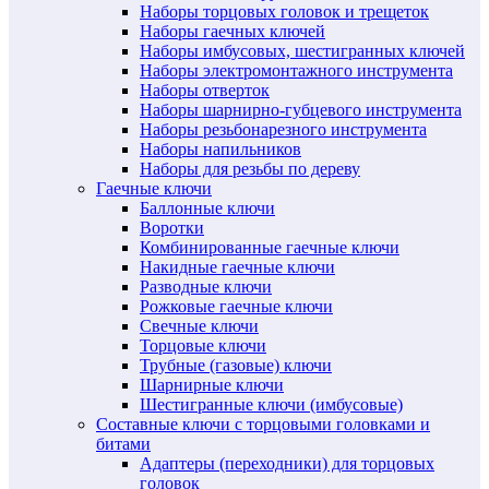
Наборы торцовых головок и трещеток
Наборы гаечных ключей
Наборы имбусовых, шестигранных ключей
Наборы электромонтажного инструмента
Наборы отверток
Наборы шарнирно-губцевого инструмента
Наборы резьбонарезного инструмента
Наборы напильников
Наборы для резьбы по дереву
Гаечные ключи
Баллонные ключи
Воротки
Комбинированные гаечные ключи
Накидные гаечные ключи
Разводные ключи
Рожковые гаечные ключи
Свечные ключи
Торцовые ключи
Трубные (газовые) ключи
Шарнирные ключи
Шестигранные ключи (имбусовые)
Составные ключи с торцовыми головками и
битами
Адаптеры (переходники) для торцовых
головок