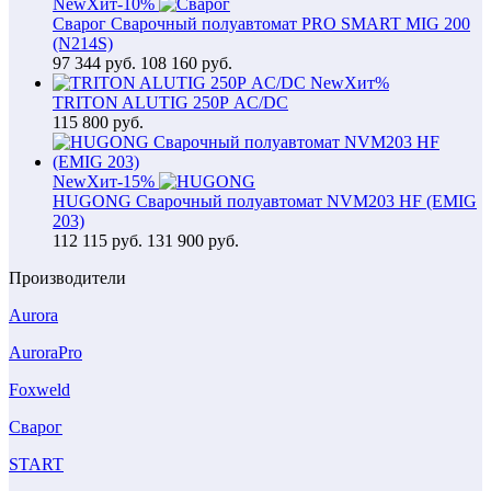
New
Хит
-10%
Сварог Сварочный полуавтомат PRO SMART MIG 200
(N214S)
97 344
руб.
108 160 руб.
New
Хит
%
TRITON ALUTIG 250Р AC/DC
115 800
руб.
New
Хит
-15%
HUGONG Сварочный полуавтомат NVM203 HF (EMIG
203)
112 115
руб.
131 900 руб.
Производители
Aurora
AuroraPro
Foxweld
Сварог
START