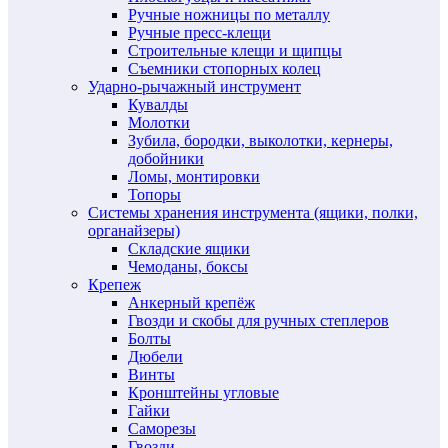
Ручные ножницы по металлу
Ручные пресс-клещи
Строительные клещи и щипцы
Съемники стопорных колец
Ударно-рычажный инструмент
Кувалды
Молотки
Зубила, бородки, выколотки, кернеры,
добойники
Ломы, монтировки
Топоры
Системы хранения инструмента (ящики, полки,
органайзеры)
Складские ящики
Чемоданы, боксы
Крепеж
Анкерный крепёж
Гвозди и скобы для ручных степлеров
Болты
Дюбели
Винты
Кронштейны угловые
Гайки
Саморезы
Гвозди