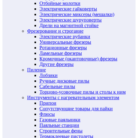
Отбойные молотки
Электрические гайковерты
Электрические миксеры (мешалки)
Электрические шуруповерты
Дрели на магнитной стойке
Фрезерование и строгание
Электрические рубанки
Универсальные фрезеры
Ротационные фрезеры
Ламельные фрезеры
Кромочные (окантовочные) фрезеры
Другие фрезеры
Пиление
Лобзики
Ручные дисковые пилы
Сабельные пилы
Торцово-усовочные пилы и столы к ним
Инструменты с нагревательным элементом
Припои
Сопутствующие товары для пайки
Флюсы
Газовые паяльники
Паяльные станции
Строительные фены
Термоклеевые пистолеты