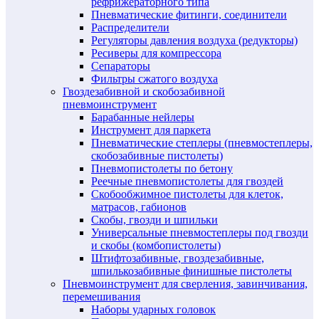
рефрижераторного типа
Пневматические фитинги, соединители
Распределители
Регуляторы давления воздуха (редукторы)
Ресиверы для компрессора
Сепараторы
Фильтры сжатого воздуха
Гвоздезабивной и скобозабивной
пневмоинструмент
Барабанные нейлеры
Инструмент для паркета
Пневматические степлеры (пневмостеплеры,
скобозабивные пистолеты)
Пневмопистолеты по бетону
Реечные пневмопистолеты для гвоздей
Скобообжимное пистолеты для клеток,
матрасов, габионов
Скобы, гвозди и шпильки
Универсальные пневмостеплеры под гвозди
и скобы (комбопистолеты)
Штифтозабивные, гвоздезабивные,
шпилькозабивные финишные пистолеты
Пневмоинструмент для сверления, завинчивания,
перемешивания
Наборы ударных головок