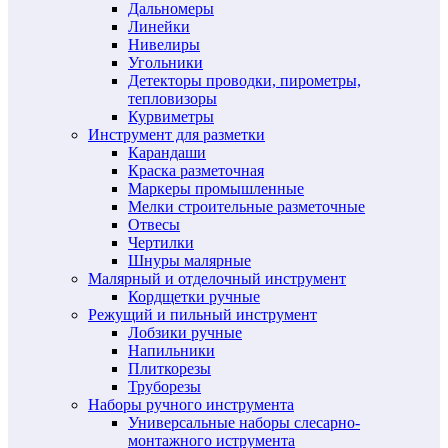
Дальномеры
Линейки
Нивелиры
Угольники
Детекторы проводки, пирометры,
тепловизоры
Курвиметры
Инструмент для разметки
Карандаши
Краска разметочная
Маркеры промышленные
Мелки строительные разметочные
Отвесы
Чертилки
Шнуры малярные
Малярный и отделочный инструмент
Кордщетки ручные
Режущий и пильный инструмент
Лобзики ручные
Напильники
Плиткорезы
Труборезы
Наборы ручного инструмента
Универсальные наборы слесарно-
монтажного иструмента