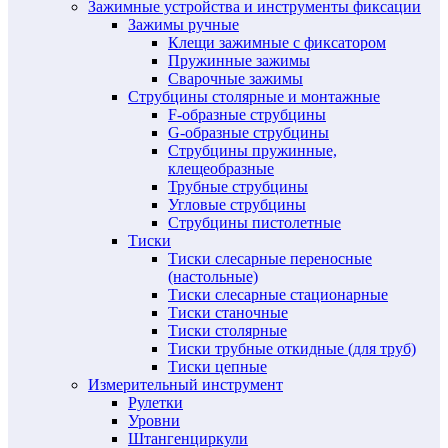
Зажимные устройства и инструменты фиксации
Зажимы ручные
Клещи зажимные с фиксатором
Пружинные зажимы
Сварочные зажимы
Струбцины столярные и монтажные
F-образные струбцины
G-образные струбцины
Струбцины пружинные,
клещеобразные
Трубные струбцины
Угловые струбцины
Струбцины пистолетные
Тиски
Тиски слесарные переносные
(настольные)
Тиски слесарные стационарные
Тиски станочные
Тиски столярные
Тиски трубные откидные (для труб)
Тиски цепные
Измерительный инструмент
Рулетки
Уровни
Штангенциркули