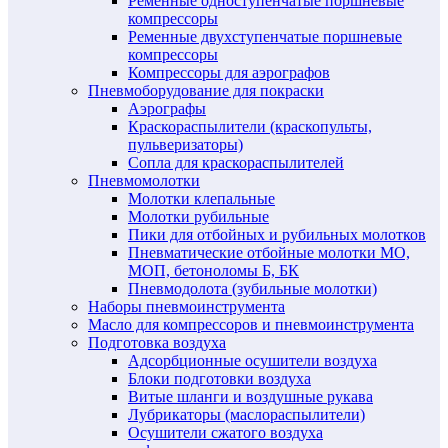
Ременные одноступенчатые поршневые
компрессоры
Ременные двухступенчатые поршневые
компрессоры
Компрессоры для аэрографов
Пневмоборудование для покраски
Аэрографы
Краскораспылители (краскопульты,
пульверизаторы)
Сопла для краскораспылителей
Пневмомолотки
Молотки клепальные
Молотки рубильные
Пики для отбойных и рубильных молотков
Пневматические отбойные молотки МО,
МОП, бетоноломы Б, БК
Пневмодолота (зубильные молотки)
Наборы пневмоинструмента
Масло для компрессоров и пневмоинструмента
Подготовка воздуха
Адсорбционные осушители воздуха
Блоки подготовки воздуха
Витые шланги и воздушные рукава
Лубрикаторы (маслораспылители)
Осушители сжатого воздуха