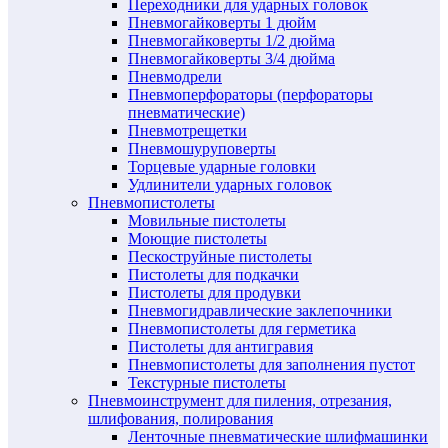
Переходники для ударных головок
Пневмогайковерты 1 дюйм
Пневмогайковерты 1/2 дюйма
Пневмогайковерты 3/4 дюйма
Пневмодрели
Пневмоперфораторы (перфораторы
пневматические)
Пневмотрещетки
Пневмошуруповерты
Торцевые ударные головки
Удлинители ударных головок
Пневмопистолеты
Мовильные пистолеты
Моющие пистолеты
Пескоструйные пистолеты
Пистолеты для подкачки
Пистолеты для продувки
Пневмогидравлические заклепочники
Пневмопистолеты для герметика
Пистолеты для антигравия
Пневмопистолеты для заполнения пустот
Текстурные пистолеты
Пневмоинструмент для пиления, отрезания,
шлифования, полирования
Ленточные пневматические шлифмашинки