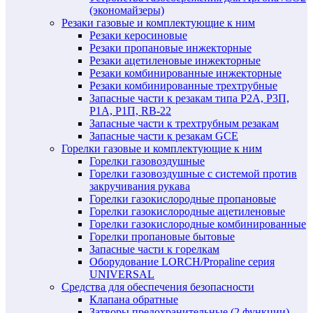
(экономайзеры)
Резаки газовые и комплектующие к ним
Резаки керосиновые
Резаки пропановые инжекторные
Резаки ацетиленовые инжекторные
Резаки комбинированные инжекторные
Резаки комбинированные трехтрубные
Запасные части к резакам типа Р2А, Р3П,
Р1А, Р1П, RB-22
Запасные части к трехтрубным резакам
Запасные части к резакам GCE
Горелки газовые и комплектующие к ним
Горелки газовоздушные
Горелки газовоздушные с системой против
закручивания рукава
Горелки газокислородные пропановые
Горелки газокислородные ацетиленовые
Горелки газокислородные комбинированные
Горелки пропановые бытовые
Запасные части к горелкам
Оборудование LORCH/Propaline серия
UNIVERSAL
Средства для обеспечения безопасности
Клапана обратные
Затворы предохранительные (2 функции)