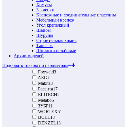
Хомуты
Заклепки
Крепежные и соединительные пластины
Мебельный крепеж
Угол крепежный
Шайбы
Шурупы
Строительная химия
Такелаж
Шпильки резьбовые
Архив моделей
Подобрать товары по параметрам
Foxweld
3
AEG
7
Makita
8
Ресанта
17
ELITECH
2
Metabo
5
ЗУБР
11
WORTEX
51
BULL
18
DENZEL
13