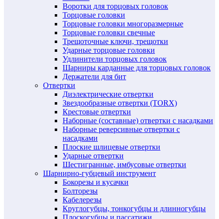
Воротки для торцовых головок
Торцовые головки
Торцовые головки многоразмерные
Торцовые головки свечные
Трещоточные ключи, трещотки
Ударные торцовые головки
Удлинители торцовых головок
Шарниры карданные для торцовых головок
Держатели для бит
Отвертки
Диэлектрические отвертки
Звездообразные отвертки (TORX)
Крестовые отвертки
Наборные (составные) отвертки с насадками
Наборные реверсивные отвертки с
насадками
Плоские шлицевые отвертки
Ударные отвертки
Шестигранные, имбусовые отвертки
Шарнирно-губцевый инструмент
Бокорезы и кусачки
Болторезы
Кабелерезы
Круглогубцы, тонкогубцы и длинногубцы
Плоскогубцы и пассатижи