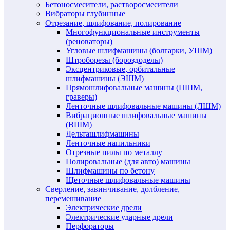
Бетоносмесители, растворосмесители
Вибраторы глубинные
Отрезание, шлифование, полирование
Многофункциональные инструменты
(реноваторы)
Угловые шлифмашины (болгарки, УШМ)
Штроборезы (бороздоделы)
Эксцентриковые, орбитальные
шлифмашины (ЭШМ)
Прямошлифовальные машины (ПШМ,
граверы)
Ленточные шлифовальные машины (ЛШМ)
Вибрационные шлифовальные машины
(ВШМ)
Дельташлифмашины
Ленточные напильники
Отрезные пилы по металлу
Полировальные (для авто) машины
Шлифмашины по бетону
Щеточные шлифовальные машины
Сверление, завинчивание, долбление,
перемешивание
Электрические дрели
Электрические ударные дрели
Перфораторы