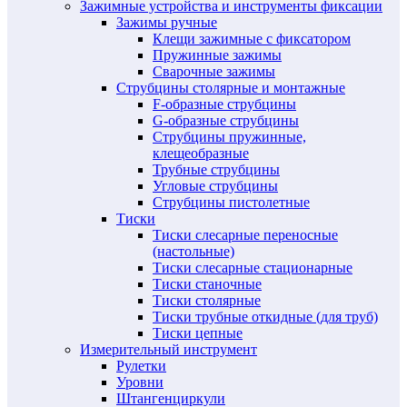
Зажимные устройства и инструменты фиксации
Зажимы ручные
Клещи зажимные с фиксатором
Пружинные зажимы
Сварочные зажимы
Струбцины столярные и монтажные
F-образные струбцины
G-образные струбцины
Струбцины пружинные,
клещеобразные
Трубные струбцины
Угловые струбцины
Струбцины пистолетные
Тиски
Тиски слесарные переносные
(настольные)
Тиски слесарные стационарные
Тиски станочные
Тиски столярные
Тиски трубные откидные (для труб)
Тиски цепные
Измерительный инструмент
Рулетки
Уровни
Штангенциркули