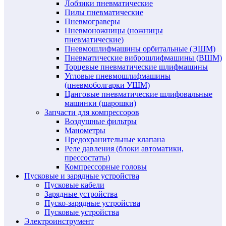
Лобзики пневматические
Пилы пневматические
Пневмограверы
Пневмоножницы (ножницы
пневматические)
Пневмошлифмашины орбитальные (ЭШМ)
Пневматические виброшлифмашины (ВШМ)
Торцевые пневматические шлифмашины
Угловые пневмошлифмашины
(пневмоболгарки УШМ)
Цанговые пневматические шлифовальные
машинки (шарошки)
Запчасти для компрессоров
Воздушные фильтры
Манометры
Предохранительные клапана
Реле давления (блоки автоматики,
прессостаты)
Компрессорные головы
Пусковые и зарядные устройства
Пусковые кабели
Зарядные устройства
Пуско-зарядные устройства
Пусковые устройства
Электроинструмент