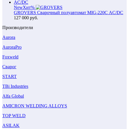
New
Хит
%
GROVERS Сварочный полуавтомат MIG-220С AC/DC
127 000
руб.
Производители
Aurora
AuroraPro
Foxweld
Сварог
START
TBi Industries
Alfa Global
AMICRON WELDING ALLOYS
TOP WELD
ASILAK