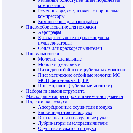
Ременные одноступенчатые поршневые
компрессоры
Ременные двухступенчатые поршневые
компрессоры
Компрессоры для аэрографов
Пневмоборудование для покраски
Аэрографы
Краскораспылители (краскопульты,
пульверизаторы)
Сопла для краскораспылителей
Пневмомолотки
Молотки клепальные
Молотки рубильные
Пики для отбойных и рубильных молотков
Пневматические отбойные молотки МО,
МОП, бетоноломы Б, БК
Пневмодолота (зубильные молотки)
Наборы пневмоинструмента
Масло для компрессоров и пневмоинструмента
Подготовка воздуха
Адсорбционные осушители воздуха
Блоки подготовки воздуха
Витые шланги и воздушные рукава
Лубрикаторы (маслораспылители)
Осушители сжатого воздуха