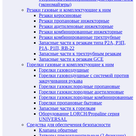
(экономайзеры)
Резаки газовые и комплектующие к ним
Резаки керосиновые
Резаки пропановые инжекторные
Резаки ацетиленовые инжекторные
Резаки комбинированные инжекторные
Резаки комбинированные трехтрубные
Запасные части к резакам типа Р2А, Р3П,
Р1А, Р1П, RB-22
Запасные части к трехтрубным резакам
Запасные части к резакам GCE
Горелки газовые и комплектующие к ним
Горелки газовоздушные
Горелки газовоздушные с системой против
закручивания рукава
Горелки газокислородные пропановые
Горелки газокислородные ацетиленовые
Горелки газокислородные комбинированные
Горелки пропановые бытовые
Запасные части к горелкам
Оборудование LORCH/Propaline серия
UNIVERSAL
Средства для обеспечения безопасности
Клапана обратные
Затворы предохранительные (2 функции)