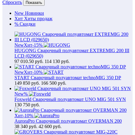
Сбросить
Показать
New
Новинки
Хит
Хиты продаж
%
Скидки
New
Хит
-15%
HUGONG Сварочный полуавтомат EXTREMIG 200 III
LCD (029650)
97 010.50
руб.
114 130 руб.
New
Хит
-10%
START Сварочный полуавтомат technoMIG 350 DP
149 850
руб.
166 500 руб.
New
%
Foxweld Сварочный полуавтомат UNO MIG 501 SYN
130 750
руб.
Хит
-10%
AuroraPro Сварочный полуавтомат OVERMAN 200
38 340
руб.
42 600 руб.