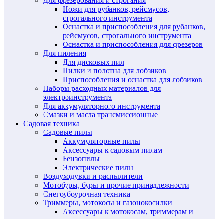
Для фрезерования и строгания
Ножи для рубанков, рейсмусов,
строгального инструмента
Оснастка и приспособления для рубанков,
рейсмусов, строгального инструмента
Оснастка и приспособления для фрезеров
Для пиления
Для дисковых пил
Пилки и полотна для лобзиков
Приспособления и оснастка для лобзиков
Наборы расходных материалов для
электроинструмента
Для аккумуляторного инструмента
Смазки и масла трансмиссионные
Садовая техника
Садовые пилы
Аккумуляторные пилы
Аксессуары к садовым пилам
Бензопилы
Электрические пилы
Воздуходувки и распылители
Мотобуры, буры и прочие принадлежности
Снегоубоурочная техника
Триммеры, мотокосы и газонокосилки
Аксессуары к мотокосам, триммерам и