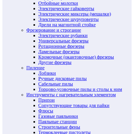
Отбойные молотки
Электрические гайковерты
Электрические миксеры (мешалки)
Электрические шуруповерты
Дрели на магнитной стойке
Фрезерование и строгание
Электрические рубанки
Универсальные фрезеры
Ротационные фрезеры
Ламельные фрезеры
Кромочные (окантовочные) фрезеры
Другие фрезеры
Пиление
Лобзики
Ручные дисковые пилы
Сабельные пилы
Торцово-усовочные пилы и столы к ним
Инструменты с нагревательным элементом
Припои
Сопутствующие товары для пайки
Флюсы
Газовые паяльники
Паяльные станции
Строительные фены
Термоклеевые пистолеты