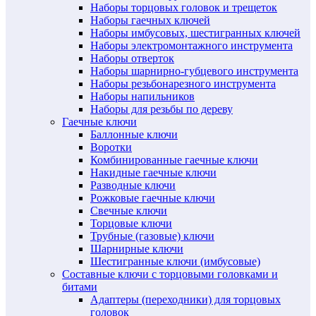
Наборы торцовых головок и трещеток
Наборы гаечных ключей
Наборы имбусовых, шестигранных ключей
Наборы электромонтажного инструмента
Наборы отверток
Наборы шарнирно-губцевого инструмента
Наборы резьбонарезного инструмента
Наборы напильников
Наборы для резьбы по дереву
Гаечные ключи
Баллонные ключи
Воротки
Комбинированные гаечные ключи
Накидные гаечные ключи
Разводные ключи
Рожковые гаечные ключи
Свечные ключи
Торцовые ключи
Трубные (газовые) ключи
Шарнирные ключи
Шестигранные ключи (имбусовые)
Составные ключи с торцовыми головками и
битами
Адаптеры (переходники) для торцовых
головок