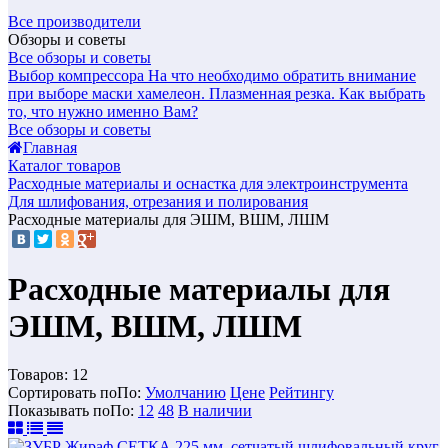
Все производители
Обзоры и советы
Все обзоры и советы
Выбор компрессора
На что необходимо обратить внимание
при выборе маски хамелеон.
Плазменная резка. Как выбрать
то, что нужно именно Вам?
Все обзоры и советы
Главная
Каталог товаров
Расходные материалы и оснастка для электроинструмента
Для шлифования, отрезания и полирования
Расходные материалы для ЭШМ, ВШМ, ЛШМ
Расходные материалы для
ЭШМ, ВШМ, ЛШМ
Товаров:
12
Сортировать по
По
:
Умолчанию
Цене
Рейтингу
Показывать по
По
:
12
48
В наличии