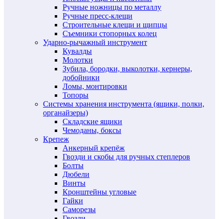
Ручные ножницы по металлу
Ручные пресс-клещи
Строительные клещи и щипцы
Съемники стопорных колец
Ударно-рычажный инструмент
Кувалды
Молотки
Зубила, бородки, выколотки, кернеры,
добойники
Ломы, монтировки
Топоры
Системы хранения инструмента (ящики, полки,
органайзеры)
Складские ящики
Чемоданы, боксы
Крепеж
Анкерный крепёж
Гвозди и скобы для ручных степлеров
Болты
Дюбели
Винты
Кронштейны угловые
Гайки
Саморезы
Гвозди