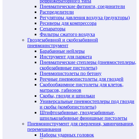
рефрижераторного типа
Пневматические фитинги, соединители
Распределители
Регуляторы давления воздуха (редукторы)
Ресиверы для компрессора
Сепараторы
Фильтры сжатого воздуха
Гвоздезабивной и скобозабивной
пневмоинструмент
Барабанные нейлеры
Инструмент для паркета
Пневматические степлеры (пневмостеплеры,
скобозабивные пистолеты)
Пневмопистолеты по бетону
Реечные пневмопистолеты для гвоздей
Скобообжимное пистолеты для клеток,
матрасов, габионов
Скобы, гвозди и шпильки
Универсальные пневмостеплеры под гвозди
и скобы (комбопистолеты)
Штифтозабивные, гвоздезабивные,
шпилькозабивные финишные пистолеты
Пневмоинструмент для сверления, завинчивания,
перемешивания
Наборы ударных головок