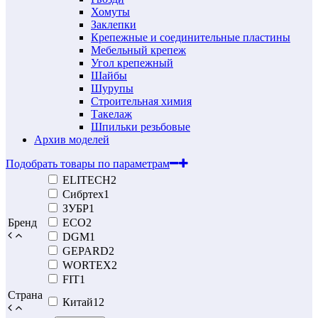
Хомуты
Заклепки
Крепежные и соединительные пластины
Мебельный крепеж
Угол крепежный
Шайбы
Шурупы
Строительная химия
Такелаж
Шпильки резьбовые
Архив моделей
Подобрать товары по параметрам
ELITECH
2
Сибртех
1
ЗУБР
1
Бренд
ECO
2
DGM
1
GEPARD
2
WORTEX
2
FIT
1
Страна
Китай
12