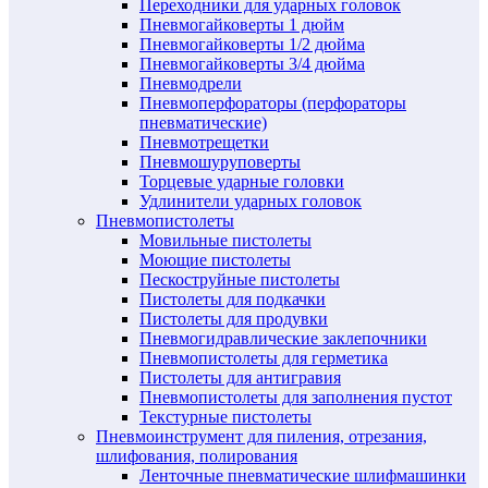
Переходники для ударных головок
Пневмогайковерты 1 дюйм
Пневмогайковерты 1/2 дюйма
Пневмогайковерты 3/4 дюйма
Пневмодрели
Пневмоперфораторы (перфораторы
пневматические)
Пневмотрещетки
Пневмошуруповерты
Торцевые ударные головки
Удлинители ударных головок
Пневмопистолеты
Мовильные пистолеты
Моющие пистолеты
Пескоструйные пистолеты
Пистолеты для подкачки
Пистолеты для продувки
Пневмогидравлические заклепочники
Пневмопистолеты для герметика
Пистолеты для антигравия
Пневмопистолеты для заполнения пустот
Текстурные пистолеты
Пневмоинструмент для пиления, отрезания,
шлифования, полирования
Ленточные пневматические шлифмашинки