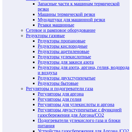
Запасные части к машинам термической
резки
Машины термической резки
Мундштуки для машинной резки
Резаки машинные
Сетевое и рамповое оборудование
Редукторы газовые
Редукторы пропановые
Редукторы кислородные
Редукторы ацетиленовые
Редукторы углекислотные
Редукторы для закиси азота
Редукторы для азота, аргона, гелия, водорода
и воздуха
Редукторы двухступенчатые
Редукторы бытовые
Регуляторы и подогреватели газа
Регуляторы для аргона
Регуляторы для гелия
Регуляторы для углекислоты и аргона
Регуляторы двухступенчатые c функцией
газосбережения для Аргона/СО2
Подогреватели углекислого газа и блоки
питания
Устройства газосбережения для Аргона /СО2