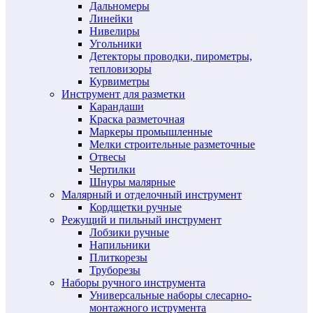
Дальномеры
Линейки
Нивелиры
Угольники
Детекторы проводки, пирометры,
тепловизоры
Курвиметры
Инструмент для разметки
Карандаши
Краска разметочная
Маркеры промышленные
Мелки строительные разметочные
Отвесы
Чертилки
Шнуры малярные
Малярный и отделочный инструмент
Кордщетки ручные
Режущий и пильный инструмент
Лобзики ручные
Напильники
Плиткорезы
Труборезы
Наборы ручного инструмента
Универсальные наборы слесарно-
монтажного иструмента