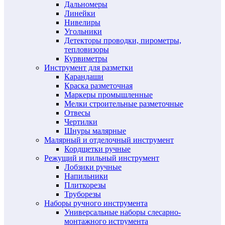
Дальномеры
Линейки
Нивелиры
Угольники
Детекторы проводки, пирометры,
тепловизоры
Курвиметры
Инструмент для разметки
Карандаши
Краска разметочная
Маркеры промышленные
Мелки строительные разметочные
Отвесы
Чертилки
Шнуры малярные
Малярный и отделочный инструмент
Кордщетки ручные
Режущий и пильный инструмент
Лобзики ручные
Напильники
Плиткорезы
Труборезы
Наборы ручного инструмента
Универсальные наборы слесарно-
монтажного иструмента