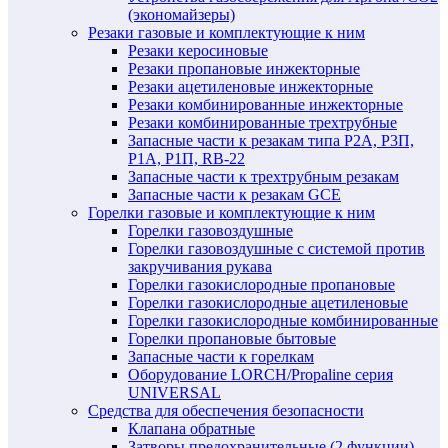
(экономайзеры)
Резаки газовые и комплектующие к ним
Резаки керосиновые
Резаки пропановые инжекторные
Резаки ацетиленовые инжекторные
Резаки комбинированные инжекторные
Резаки комбинированные трехтрубные
Запасные части к резакам типа Р2А, Р3П,
Р1А, Р1П, RB-22
Запасные части к трехтрубным резакам
Запасные части к резакам GCE
Горелки газовые и комплектующие к ним
Горелки газовоздушные
Горелки газовоздушные с системой против
закручивания рукава
Горелки газокислородные пропановые
Горелки газокислородные ацетиленовые
Горелки газокислородные комбинированные
Горелки пропановые бытовые
Запасные части к горелкам
Оборудование LORCH/Propaline серия
UNIVERSAL
Средства для обеспечения безопасности
Клапана обратные
Затворы предохранительные (2 функции)