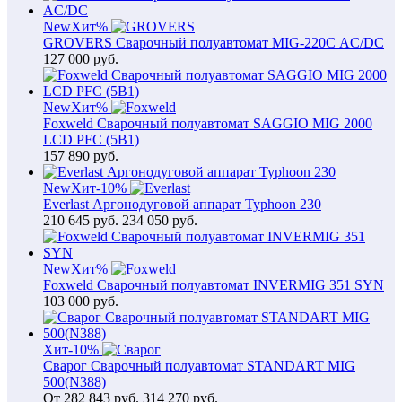
New
Хит
%
GROVERS Сварочный полуавтомат MIG-220С AC/DC
127 000
руб.
New
Хит
%
Foxweld Сварочный полуавтомат SAGGIO MIG 2000
LCD PFC (5В1)
157 890
руб.
New
Хит
-10%
Everlast Аргонодуговой аппарат Typhoon 230
210 645
руб.
234 050 руб.
New
Хит
%
Foxweld Сварочный полуавтомат INVERMIG 351 SYN
103 000
руб.
Хит
-10%
Сварог Сварочный полуавтомат STANDART MIG
500(N388)
От
282 843
руб.
314 270 руб.