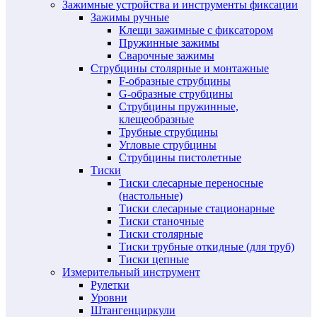
Зажимные устройства и инструменты фиксации
Зажимы ручные
Клещи зажимные с фиксатором
Пружинные зажимы
Сварочные зажимы
Струбцины столярные и монтажные
F-образные струбцины
G-образные струбцины
Струбцины пружинные,
клещеобразные
Трубные струбцины
Угловые струбцины
Струбцины пистолетные
Тиски
Тиски слесарные переносные
(настольные)
Тиски слесарные стационарные
Тиски станочные
Тиски столярные
Тиски трубные откидные (для труб)
Тиски цепные
Измерительный инструмент
Рулетки
Уровни
Штангенциркули