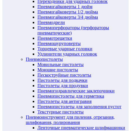
Переходники для ударных головок
Пневмогайковерты 1 дюйм
Пневмогайковерты 1/2 дюйма
Пневмогайковерты 3/4 дюйма
Пневмодрели
Пневмоперфораторы (перфораторы
пневматические)
Пневмотрещетки
Пневмошуруповерты
Торцевые ударные головки
Удлинители ударных головок
Пневмопистолеты
Мовильные пистолеты
Моющие пистолеты
Пескоструйные пистолеты
Пистолеты для подкачки
Пистолеты для продувки
Пневмогидравлические заклепочники
Пневмопистолеты для герметика
Пистолеты для антигравия
Пневмопистолеты для заполнения пустот
Текстурные пистолеты
Пневмоинструмент для пиления, отрезания,
шлифования, полирования
Ленточные пневматические шлифмашинки