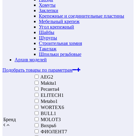
Хомуты
Заклепки
Крепежные и соединительные пластины
Мебельный крепеж
Угол крепежный
Шайбы
Шурупы
Строительная химия
Такелаж
Шпильки резьбовые
Архив моделей
Подобрать товары по параметрам
AEG
2
Makita
1
Ресанта
4
ELITECH
1
Metabo
1
WORTEX
6
BULL
1
Бренд
MOLOT
3
Вихрь
6
ФИОЛЕНТ
7