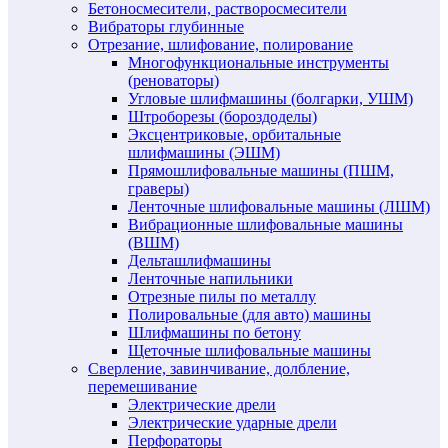
Бетоносмесители, растворосмесители
Вибраторы глубинные
Отрезание, шлифование, полирование
Многофункциональные инструменты
(реноваторы)
Угловые шлифмашины (болгарки, УШМ)
Штроборезы (бороздоделы)
Эксцентриковые, орбитальные
шлифмашины (ЭШМ)
Прямошлифовальные машины (ПШМ,
граверы)
Ленточные шлифовальные машины (ЛШМ)
Вибрационные шлифовальные машины
(ВШМ)
Дельташлифмашины
Ленточные напильники
Отрезные пилы по металлу
Полировальные (для авто) машины
Шлифмашины по бетону
Щеточные шлифовальные машины
Сверление, завинчивание, долбление,
перемешивание
Электрические дрели
Электрические ударные дрели
Перфораторы