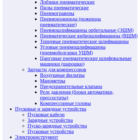
Лобзики пневматические
Пилы пневматические
Пневмограверы
Пневмоножницы (ножницы
пневматические)
Пневмошлифмашины орбитальные (ЭШМ)
Пневматические виброшлифмашины (ВШМ)
Торцевые пневматические шлифмашины
Угловые пневмошлифмашины
(пневмоболгарки УШМ)
Цанговые пневматические шлифовальные
машинки (шарошки)
Запчасти для компрессоров
Воздушные фильтры
Манометры
Предохранительные клапана
Реле давления (блоки автоматики,
прессостаты)
Компрессорные головы
Пусковые и зарядные устройства
Пусковые кабели
Зарядные устройства
Пуско-зарядные устройства
Пусковые устройства
Электроинструмент