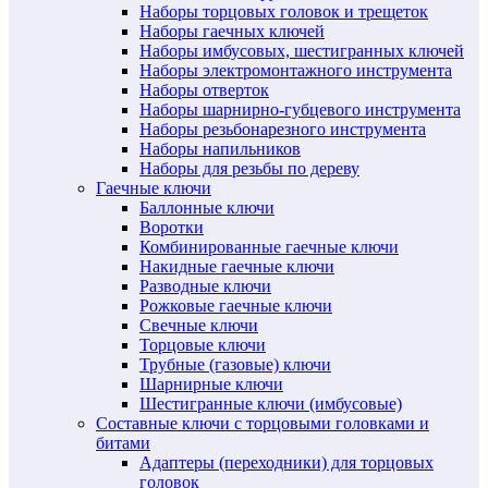
Наборы торцовых головок и трещеток
Наборы гаечных ключей
Наборы имбусовых, шестигранных ключей
Наборы электромонтажного инструмента
Наборы отверток
Наборы шарнирно-губцевого инструмента
Наборы резьбонарезного инструмента
Наборы напильников
Наборы для резьбы по дереву
Гаечные ключи
Баллонные ключи
Воротки
Комбинированные гаечные ключи
Накидные гаечные ключи
Разводные ключи
Рожковые гаечные ключи
Свечные ключи
Торцовые ключи
Трубные (газовые) ключи
Шарнирные ключи
Шестигранные ключи (имбусовые)
Составные ключи с торцовыми головками и
битами
Адаптеры (переходники) для торцовых
головок