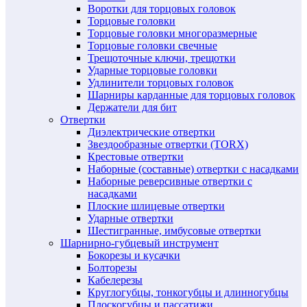
Воротки для торцовых головок
Торцовые головки
Торцовые головки многоразмерные
Торцовые головки свечные
Трещоточные ключи, трещотки
Ударные торцовые головки
Удлинители торцовых головок
Шарниры карданные для торцовых головок
Держатели для бит
Отвертки
Диэлектрические отвертки
Звездообразные отвертки (TORX)
Крестовые отвертки
Наборные (составные) отвертки с насадками
Наборные реверсивные отвертки с
насадками
Плоские шлицевые отвертки
Ударные отвертки
Шестигранные, имбусовые отвертки
Шарнирно-губцевый инструмент
Бокорезы и кусачки
Болторезы
Кабелерезы
Круглогубцы, тонкогубцы и длинногубцы
Плоскогубцы и пассатижи