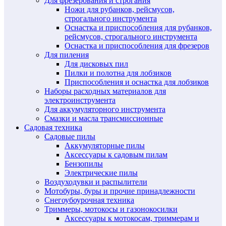
Для фрезерования и строгания
Ножи для рубанков, рейсмусов,
строгального инструмента
Оснастка и приспособления для рубанков,
рейсмусов, строгального инструмента
Оснастка и приспособления для фрезеров
Для пиления
Для дисковых пил
Пилки и полотна для лобзиков
Приспособления и оснастка для лобзиков
Наборы расходных материалов для
электроинструмента
Для аккумуляторного инструмента
Смазки и масла трансмиссионные
Садовая техника
Садовые пилы
Аккумуляторные пилы
Аксессуары к садовым пилам
Бензопилы
Электрические пилы
Воздуходувки и распылители
Мотобуры, буры и прочие принадлежности
Снегоубоурочная техника
Триммеры, мотокосы и газонокосилки
Аксессуары к мотокосам, триммерам и