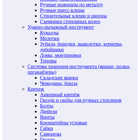
Ручные ножницы по металлу
Ручные пресс-клещи
Строительные клещи и щипцы
Съемники стопорных колец
Ударно-рычажный инструмент
Кувалды
Молотки
Зубила, бородки, выколотки, кернеры,
добойники
Ломы, монтировки
Топоры
Системы хранения инструмента (ящики, полки,
органайзеры)
Складские ящики
Чемоданы, боксы
Крепеж
Анкерный крепёж
Гвозди и скобы для ручных степлеров
Болты
Дюбели
Винты
Кронштейны угловые
Гайки
Саморезы
Гвозди