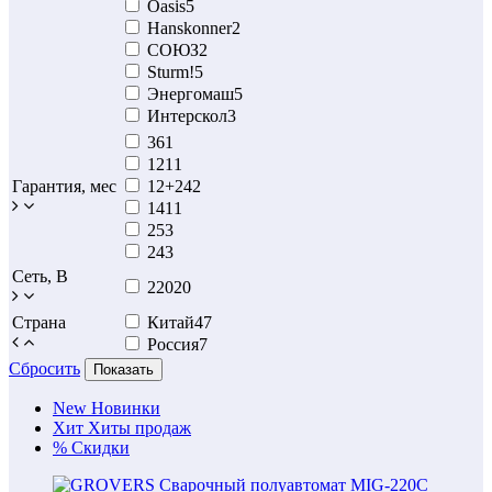
Oasis
5
Hanskonner
2
СОЮЗ
2
Sturm!
5
Энергомаш
5
Интерскол
3
36
1
12
11
Гарантия, мес
12+24
2
14
11
25
3
24
3
Сеть, В
220
20
Страна
Китай
47
Россия
7
Сбросить
Показать
New
Новинки
Хит
Хиты продаж
%
Скидки