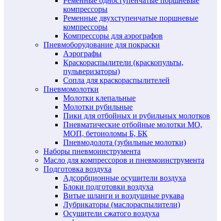
Ременные одноступенчатые поршневые
компрессоры
Ременные двухступенчатые поршневые
компрессоры
Компрессоры для аэрографов
Пневмоборудование для покраски
Аэрографы
Краскораспылители (краскопульты,
пульверизаторы)
Сопла для краскораспылителей
Пневмомолотки
Молотки клепальные
Молотки рубильные
Пики для отбойных и рубильных молотков
Пневматические отбойные молотки МО,
МОП, бетоноломы Б, БК
Пневмодолота (зубильные молотки)
Наборы пневмоинструмента
Масло для компрессоров и пневмоинструмента
Подготовка воздуха
Адсорбционные осушители воздуха
Блоки подготовки воздуха
Витые шланги и воздушные рукава
Лубрикаторы (маслораспылители)
Осушители сжатого воздуха