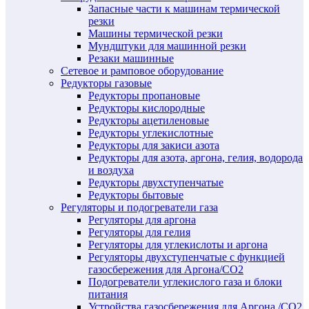
Запасные части к машинам термической
резки
Машины термической резки
Мундштуки для машинной резки
Резаки машинные
Сетевое и рамповое оборудование
Редукторы газовые
Редукторы пропановые
Редукторы кислородные
Редукторы ацетиленовые
Редукторы углекислотные
Редукторы для закиси азота
Редукторы для азота, аргона, гелия, водорода
и воздуха
Редукторы двухступенчатые
Редукторы бытовые
Регуляторы и подогреватели газа
Регуляторы для аргона
Регуляторы для гелия
Регуляторы для углекислоты и аргона
Регуляторы двухступенчатые c функцией
газосбережения для Аргона/СО2
Подогреватели углекислого газа и блоки
питания
Устройства газосбережения для Аргона /СО2