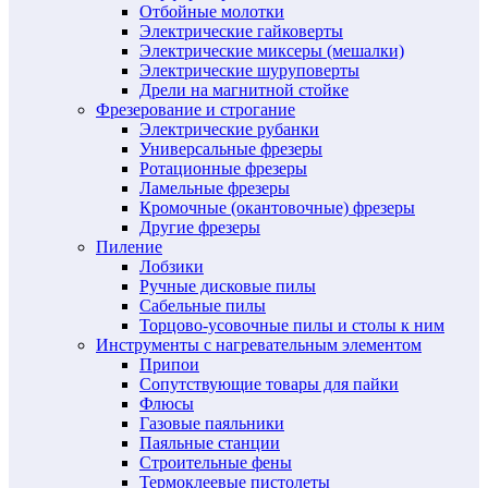
Отбойные молотки
Электрические гайковерты
Электрические миксеры (мешалки)
Электрические шуруповерты
Дрели на магнитной стойке
Фрезерование и строгание
Электрические рубанки
Универсальные фрезеры
Ротационные фрезеры
Ламельные фрезеры
Кромочные (окантовочные) фрезеры
Другие фрезеры
Пиление
Лобзики
Ручные дисковые пилы
Сабельные пилы
Торцово-усовочные пилы и столы к ним
Инструменты с нагревательным элементом
Припои
Сопутствующие товары для пайки
Флюсы
Газовые паяльники
Паяльные станции
Строительные фены
Термоклеевые пистолеты