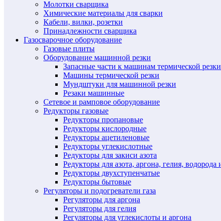
Молотки сварщика
Химические материалы для сварки
Кабели, вилки, розетки
Принадлежности сварщика
Газосварочное оборудование
Газовые плиты
Оборудование машинной резки
Запасные части к машинам термической резки
Машины термической резки
Мундштуки для машинной резки
Резаки машинные
Сетевое и рамповое оборудование
Редукторы газовые
Редукторы пропановые
Редукторы кислородные
Редукторы ацетиленовые
Редукторы углекислотные
Редукторы для закиси азота
Редукторы для азота, аргона, гелия, водорода 
Редукторы двухступенчатые
Редукторы бытовые
Регуляторы и подогреватели газа
Регуляторы для аргона
Регуляторы для гелия
Регуляторы для углекислоты и аргона