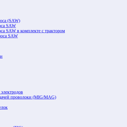
люса (SAW)
люса SAW
юса SAW в комплекте с трактором
флюса SAW
ки
 электродов
подачей проволоки (MIG/MAG)
елок