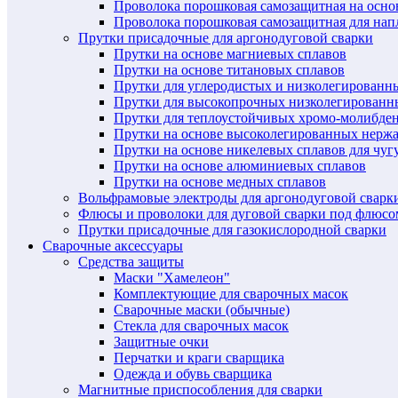
Проволока порошковая самозащитная на осн
Проволока порошковая самозащитная для нап
Прутки присадочные для аргонодуговой сварки
Прутки на основе магниевых сплавов
Прутки на основе титановых сплавов
Прутки для углеродистых и низколегированн
Прутки для высокопрочных низколегированн
Прутки для теплоустойчивых хромо-молибде
Прутки на основе высоколегированных нерж
Прутки на основе никелевых сплавов для чуг
Прутки на основе алюминиевых сплавов
Прутки на основе медных сплавов
Вольфрамовые электроды для аргонодуговой сварк
Флюсы и проволоки для дуговой сварки под флюсо
Прутки присадочные для газокислородной сварки
Сварочные аксессуары
Средства защиты
Маски "Хамелеон"
Комплектующие для сварочных масок
Сварочные маски (обычные)
Стекла для сварочных масок
Защитные очки
Перчатки и краги сварщика
Одежда и обувь сварщика
Магнитные приспособления для сварки