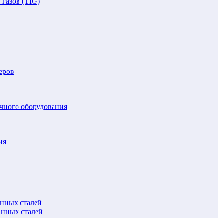
газов (TIG)
еров
очного оборудования
ия
анных сталей
анных сталей