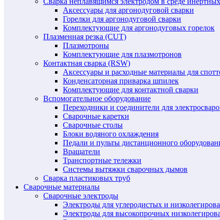
Сварка неплавящимся электродом в среде инертных 
Аксессуары для аргонодуговой сварки
Горелки для аргонодуговой сварки
Комплектующие для аргонодуговых горелок
Плазменная резка (CUT)
Плазмотроны
Комплектующие для плазмотронов
Контактная сварка (RSW)
Аксессуары и расходные материалы для спотт
Конденсаторная приварка шпилек
Комплектующие для контактной сварки
Вспомогательное оборудование
Переходники и соединители для электросвар
Сварочные каретки
Сварочные столы
Блоки водяного охлаждения
Педали и пульты дистанционного оборудован
Вращатели
Транспортные тележки
Системы вытяжки сварочных дымов
Сварка пластиковых труб
Сварочные материалы
Сварочные электроды
Электроды для углеродистых и низколегиров
Электроды для высокопрочных низколегиров