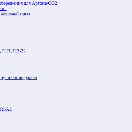
осбережения для Аргона/СО2
ния
(экономайзеры)
, Р1П, RB-22
кручивания рукава
VERSAL