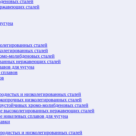
бденовых сталей
ержавеющих сталей
чугуна
колегированных сталей
колегированных сталей
ромо-молибденовых сталей
ованных нержавеющих сталей
авов для чугуна
 сплавов
ов
еродистых и низколегированных сталей
окопрочных низколегированных сталей
лоустойчивых хромо-молибденовых сталей
ве высоколегированных нержавеющих сталей
е никелевых сплавов для чугуна
лавки
еродистых и низколегированных сталей