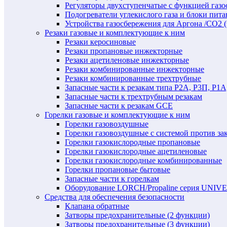
Регуляторы двухступенчатые c функцией газ
Подогреватели углекислого газа и блоки пита
Устройства газосбережения для Аргона /СО2 
Резаки газовые и комплектующие к ним
Резаки керосиновые
Резаки пропановые инжекторные
Резаки ацетиленовые инжекторные
Резаки комбинированные инжекторные
Резаки комбинированные трехтрубные
Запасные части к резакам типа Р2А, Р3П, Р1А
Запасные части к трехтрубным резакам
Запасные части к резакам GCE
Горелки газовые и комплектующие к ним
Горелки газовоздушные
Горелки газовоздушные с системой против за
Горелки газокислородные пропановые
Горелки газокислородные ацетиленовые
Горелки газокислородные комбинированные
Горелки пропановые бытовые
Запасные части к горелкам
Оборудование LORCH/Propaline серия UNI
Средства для обеспечения безопасности
Клапана обратные
Затворы предохранительные (2 функции)
Затворы предохранительные (3 функции)