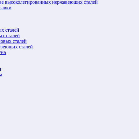
ове высоколегированных нержавеющих сталей
лавки
ых сталей
ых сталей
новых сталей
авеющих сталей
уна
и
м