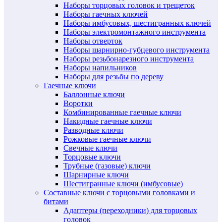
Наборы торцовых головок и трещеток
Наборы гаечных ключей
Наборы имбусовых, шестигранных ключей
Наборы электромонтажного инструмента
Наборы отверток
Наборы шарнирно-губцевого инструмента
Наборы резьбонарезного инструмента
Наборы напильников
Наборы для резьбы по дереву
Гаечные ключи
Баллонные ключи
Воротки
Комбинированные гаечные ключи
Накидные гаечные ключи
Разводные ключи
Рожковые гаечные ключи
Свечные ключи
Торцовые ключи
Трубные (газовые) ключи
Шарнирные ключи
Шестигранные ключи (имбусовые)
Составные ключи с торцовыми головками и
битами
Адаптеры (переходники) для торцовых
головок