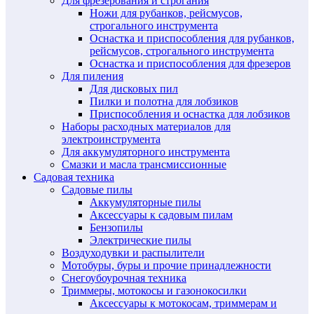
Для фрезерования и строгания
Ножи для рубанков, рейсмусов,
строгального инструмента
Оснастка и приспособления для рубанков,
рейсмусов, строгального инструмента
Оснастка и приспособления для фрезеров
Для пиления
Для дисковых пил
Пилки и полотна для лобзиков
Приспособления и оснастка для лобзиков
Наборы расходных материалов для
электроинструмента
Для аккумуляторного инструмента
Смазки и масла трансмиссионные
Садовая техника
Садовые пилы
Аккумуляторные пилы
Аксессуары к садовым пилам
Бензопилы
Электрические пилы
Воздуходувки и распылители
Мотобуры, буры и прочие принадлежности
Снегоубоурочная техника
Триммеры, мотокосы и газонокосилки
Аксессуары к мотокосам, триммерам и