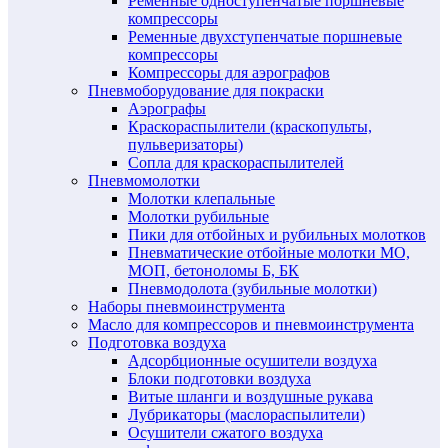
Ременные одноступенчатые поршневые
компрессоры
Ременные двухступенчатые поршневые
компрессоры
Компрессоры для аэрографов
Пневмоборудование для покраски
Аэрографы
Краскораспылители (краскопульты,
пульверизаторы)
Сопла для краскораспылителей
Пневмомолотки
Молотки клепальные
Молотки рубильные
Пики для отбойных и рубильных молотков
Пневматические отбойные молотки МО,
МОП, бетоноломы Б, БК
Пневмодолота (зубильные молотки)
Наборы пневмоинструмента
Масло для компрессоров и пневмоинструмента
Подготовка воздуха
Адсорбционные осушители воздуха
Блоки подготовки воздуха
Витые шланги и воздушные рукава
Лубрикаторы (маслораспылители)
Осушители сжатого воздуха