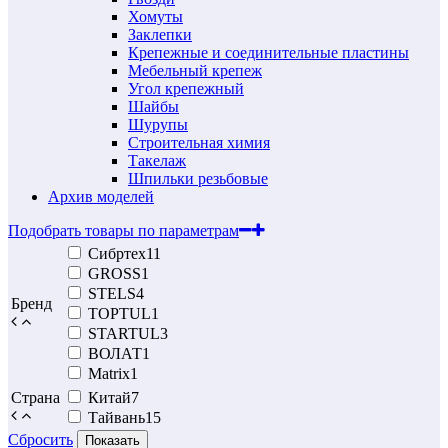
Хомуты
Заклепки
Крепежные и соединительные пластины
Мебельный крепеж
Угол крепежный
Шайбы
Шурупы
Строительная химия
Такелаж
Шпильки резьбовые
Архив моделей
Подобрать товары по параметрам
Сибртех
11
GROSS
1
STELS
4
Бренд
TOPTUL
1
STARTUL
3
ВОЛАТ
1
Matrix
1
Страна
Китай
7
Тайвань
15
Сбросить
Показать