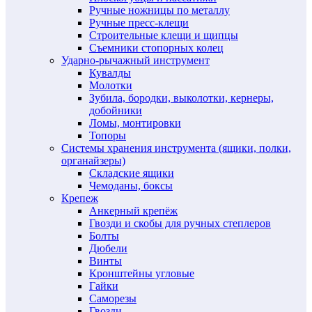
Ручные ножницы по металлу
Ручные пресс-клещи
Строительные клещи и щипцы
Съемники стопорных колец
Ударно-рычажный инструмент
Кувалды
Молотки
Зубила, бородки, выколотки, кернеры,
добойники
Ломы, монтировки
Топоры
Системы хранения инструмента (ящики, полки,
органайзеры)
Складские ящики
Чемоданы, боксы
Крепеж
Анкерный крепёж
Гвозди и скобы для ручных степлеров
Болты
Дюбели
Винты
Кронштейны угловые
Гайки
Саморезы
Гвозди