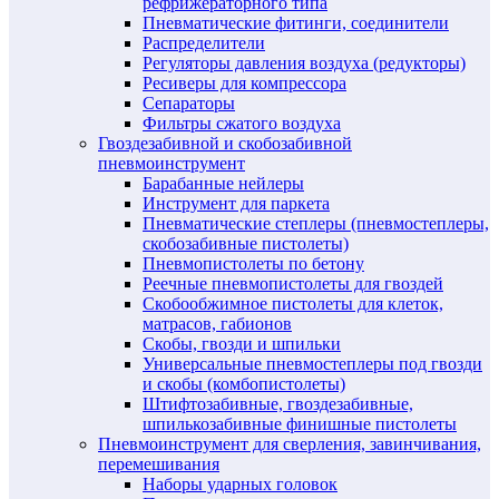
рефрижераторного типа
Пневматические фитинги, соединители
Распределители
Регуляторы давления воздуха (редукторы)
Ресиверы для компрессора
Сепараторы
Фильтры сжатого воздуха
Гвоздезабивной и скобозабивной
пневмоинструмент
Барабанные нейлеры
Инструмент для паркета
Пневматические степлеры (пневмостеплеры,
скобозабивные пистолеты)
Пневмопистолеты по бетону
Реечные пневмопистолеты для гвоздей
Скобообжимное пистолеты для клеток,
матрасов, габионов
Скобы, гвозди и шпильки
Универсальные пневмостеплеры под гвозди
и скобы (комбопистолеты)
Штифтозабивные, гвоздезабивные,
шпилькозабивные финишные пистолеты
Пневмоинструмент для сверления, завинчивания,
перемешивания
Наборы ударных головок