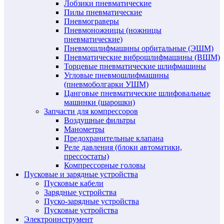
Лобзики пневматические
Пилы пневматические
Пневмограверы
Пневмоножницы (ножницы
пневматические)
Пневмошлифмашины орбитальные (ЭШМ)
Пневматические виброшлифмашины (ВШМ)
Торцевые пневматические шлифмашины
Угловые пневмошлифмашины
(пневмоболгарки УШМ)
Цанговые пневматические шлифовальные
машинки (шарошки)
Запчасти для компрессоров
Воздушные фильтры
Манометры
Предохранительные клапана
Реле давления (блоки автоматики,
прессостаты)
Компрессорные головы
Пусковые и зарядные устройства
Пусковые кабели
Зарядные устройства
Пуско-зарядные устройства
Пусковые устройства
Электроинструмент