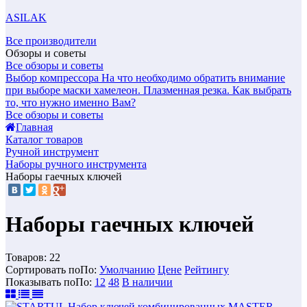
ASILAK
Все производители
Обзоры и советы
Все обзоры и советы
Выбор компрессора
На что необходимо обратить внимание
при выборе маски хамелеон.
Плазменная резка. Как выбрать
то, что нужно именно Вам?
Все обзоры и советы
Главная
Каталог товаров
Ручной инструмент
Наборы ручного инструмента
Наборы гаечных ключей
Наборы гаечных ключей
Товаров:
22
Сортировать по
По
:
Умолчанию
Цене
Рейтингу
Показывать по
По
:
12
48
В наличии