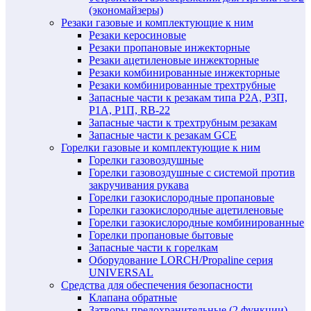
(экономайзеры)
Резаки газовые и комплектующие к ним
Резаки керосиновые
Резаки пропановые инжекторные
Резаки ацетиленовые инжекторные
Резаки комбинированные инжекторные
Резаки комбинированные трехтрубные
Запасные части к резакам типа Р2А, Р3П,
Р1А, Р1П, RB-22
Запасные части к трехтрубным резакам
Запасные части к резакам GCE
Горелки газовые и комплектующие к ним
Горелки газовоздушные
Горелки газовоздушные с системой против
закручивания рукава
Горелки газокислородные пропановые
Горелки газокислородные ацетиленовые
Горелки газокислородные комбинированные
Горелки пропановые бытовые
Запасные части к горелкам
Оборудование LORCH/Propaline серия
UNIVERSAL
Средства для обеспечения безопасности
Клапана обратные
Затворы предохранительные (2 функции)