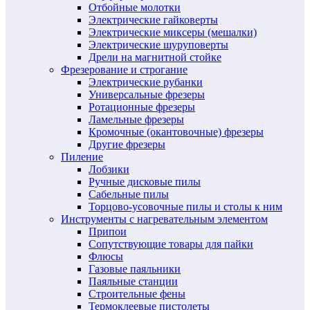
Отбойные молотки
Электрические гайковерты
Электрические миксеры (мешалки)
Электрические шуруповерты
Дрели на магнитной стойке
Фрезерование и строгание
Электрические рубанки
Универсальные фрезеры
Ротационные фрезеры
Ламельные фрезеры
Кромочные (окантовочные) фрезеры
Другие фрезеры
Пиление
Лобзики
Ручные дисковые пилы
Сабельные пилы
Торцово-усовочные пилы и столы к ним
Инструменты с нагревательным элементом
Припои
Сопутствующие товары для пайки
Флюсы
Газовые паяльники
Паяльные станции
Строительные фены
Термоклеевые пистолеты