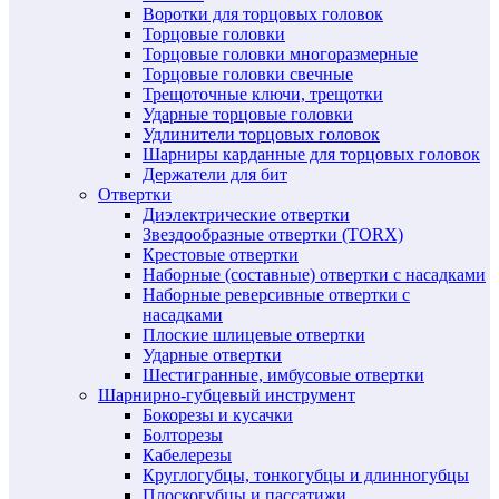
Воротки для торцовых головок
Торцовые головки
Торцовые головки многоразмерные
Торцовые головки свечные
Трещоточные ключи, трещотки
Ударные торцовые головки
Удлинители торцовых головок
Шарниры карданные для торцовых головок
Держатели для бит
Отвертки
Диэлектрические отвертки
Звездообразные отвертки (TORX)
Крестовые отвертки
Наборные (составные) отвертки с насадками
Наборные реверсивные отвертки с
насадками
Плоские шлицевые отвертки
Ударные отвертки
Шестигранные, имбусовые отвертки
Шарнирно-губцевый инструмент
Бокорезы и кусачки
Болторезы
Кабелерезы
Круглогубцы, тонкогубцы и длинногубцы
Плоскогубцы и пассатижи