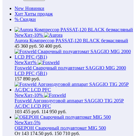
New
Новинки
Хит
Хиты продаж
%
Скидки
New
Хит
-10%
Aurora Компрессор PASSAT-120 BLACK безмасляный
45 360
руб.
50 400 руб.
New
Хит
%
Foxweld Сварочный полуавтомат SAGGIO MIG 2000
LCD PFC (5В1)
157 890
руб.
New
Хит
-10%
Foxweld Аргонодуговой аппарат SAGGIO TIG 205P
AC/DC LCD PFC
103 455
руб.
114 950 руб.
New
Хит
-5%
ОБЕРОН Сварочный полуавтомат MIG 500
От
143 174.50
руб.
150 710 руб.