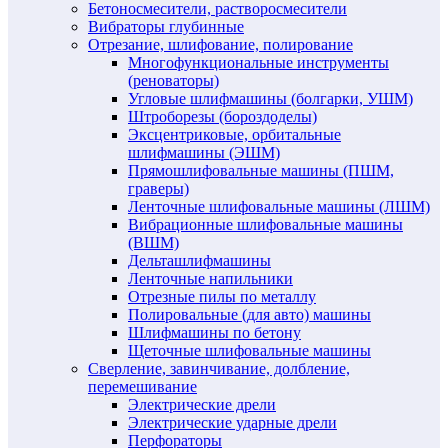
Бетоносмесители, растворосмесители
Вибраторы глубинные
Отрезание, шлифование, полирование
Многофункциональные инструменты
(реноваторы)
Угловые шлифмашины (болгарки, УШМ)
Штроборезы (бороздоделы)
Эксцентриковые, орбитальные
шлифмашины (ЭШМ)
Прямошлифовальные машины (ПШМ,
граверы)
Ленточные шлифовальные машины (ЛШМ)
Вибрационные шлифовальные машины
(ВШМ)
Дельташлифмашины
Ленточные напильники
Отрезные пилы по металлу
Полировальные (для авто) машины
Шлифмашины по бетону
Щеточные шлифовальные машины
Сверление, завинчивание, долбление,
перемешивание
Электрические дрели
Электрические ударные дрели
Перфораторы