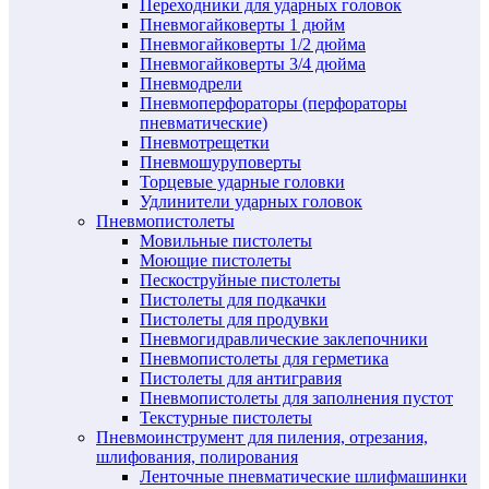
Переходники для ударных головок
Пневмогайковерты 1 дюйм
Пневмогайковерты 1/2 дюйма
Пневмогайковерты 3/4 дюйма
Пневмодрели
Пневмоперфораторы (перфораторы
пневматические)
Пневмотрещетки
Пневмошуруповерты
Торцевые ударные головки
Удлинители ударных головок
Пневмопистолеты
Мовильные пистолеты
Моющие пистолеты
Пескоструйные пистолеты
Пистолеты для подкачки
Пистолеты для продувки
Пневмогидравлические заклепочники
Пневмопистолеты для герметика
Пистолеты для антигравия
Пневмопистолеты для заполнения пустот
Текстурные пистолеты
Пневмоинструмент для пиления, отрезания,
шлифования, полирования
Ленточные пневматические шлифмашинки