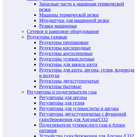
Запасные части к машинам термической
резки
Машины термической резки
Мундштуки для машинной резки
Резаки машинные
Сетевое и рамповое оборудование
Редукторы газовые
Редукторы пропановые
Редукторы кислородные
Редукторы ацетиленовые
Редукторы углекислотные
Редукторы для закиси азота
Редукторы для азота, аргона, гелия, водорода
и воздуха
Редукторы двухступенчатые
Редукторы бытовые
Регуляторы и подогреватели газа
Регуляторы для аргона
Регуляторы для гелия
Регуляторы для углекислоты и аргона
Регуляторы двухступенчатые c функцией
газосбережения для Аргона/СО2
Подогреватели углекислого газа и блоки
питания
Устройства газосбережения для Аргона /СО2