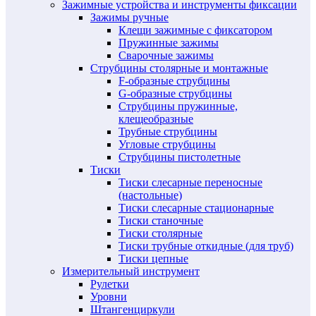
Зажимные устройства и инструменты фиксации
Зажимы ручные
Клещи зажимные с фиксатором
Пружинные зажимы
Сварочные зажимы
Струбцины столярные и монтажные
F-образные струбцины
G-образные струбцины
Струбцины пружинные,
клещеобразные
Трубные струбцины
Угловые струбцины
Струбцины пистолетные
Тиски
Тиски слесарные переносные
(настольные)
Тиски слесарные стационарные
Тиски станочные
Тиски столярные
Тиски трубные откидные (для труб)
Тиски цепные
Измерительный инструмент
Рулетки
Уровни
Штангенциркули