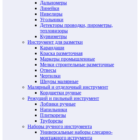
Дальномеры
Линейки
Нивелиры
Угольники
Детекторы проводки, пирометры,
тепловизоры
Курвиметры
Инструмент для разметки
Карандаши
Краска разметочная
Маркеры промышленные
Мелки строительные разметочные
Отвесы
Чертилки
Шнуры малярные
Малярный и отделочный инструмент
Кордщетки ручные
Режущий и пильный инструмент
Лобзики ручные
Напильники
Плиткорезы
Труборезы
Наборы ручного инструмента
Универсальные наборы слесарно-
монтажного иструмента