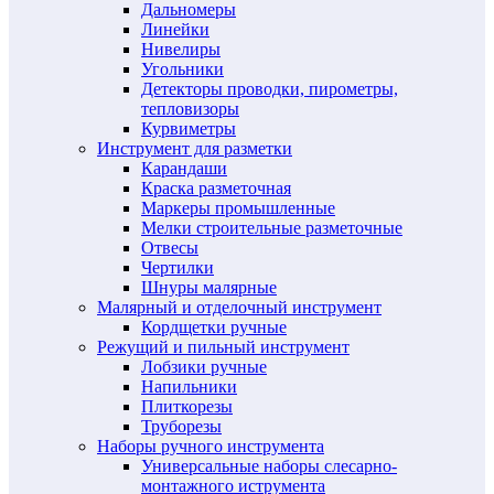
Дальномеры
Линейки
Нивелиры
Угольники
Детекторы проводки, пирометры,
тепловизоры
Курвиметры
Инструмент для разметки
Карандаши
Краска разметочная
Маркеры промышленные
Мелки строительные разметочные
Отвесы
Чертилки
Шнуры малярные
Малярный и отделочный инструмент
Кордщетки ручные
Режущий и пильный инструмент
Лобзики ручные
Напильники
Плиткорезы
Труборезы
Наборы ручного инструмента
Универсальные наборы слесарно-
монтажного иструмента