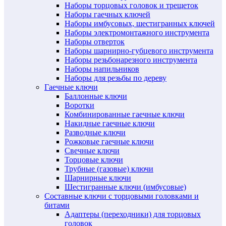
Наборы торцовых головок и трещеток
Наборы гаечных ключей
Наборы имбусовых, шестигранных ключей
Наборы электромонтажного инструмента
Наборы отверток
Наборы шарнирно-губцевого инструмента
Наборы резьбонарезного инструмента
Наборы напильников
Наборы для резьбы по дереву
Гаечные ключи
Баллонные ключи
Воротки
Комбинированные гаечные ключи
Накидные гаечные ключи
Разводные ключи
Рожковые гаечные ключи
Свечные ключи
Торцовые ключи
Трубные (газовые) ключи
Шарнирные ключи
Шестигранные ключи (имбусовые)
Составные ключи с торцовыми головками и
битами
Адаптеры (переходники) для торцовых
головок