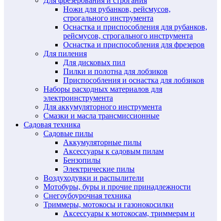
Для фрезерования и строгания
Ножи для рубанков, рейсмусов,
строгального инструмента
Оснастка и приспособления для рубанков,
рейсмусов, строгального инструмента
Оснастка и приспособления для фрезеров
Для пиления
Для дисковых пил
Пилки и полотна для лобзиков
Приспособления и оснастка для лобзиков
Наборы расходных материалов для
электроинструмента
Для аккумуляторного инструмента
Смазки и масла трансмиссионные
Садовая техника
Садовые пилы
Аккумуляторные пилы
Аксессуары к садовым пилам
Бензопилы
Электрические пилы
Воздуходувки и распылители
Мотобуры, буры и прочие принадлежности
Снегоубоурочная техника
Триммеры, мотокосы и газонокосилки
Аксессуары к мотокосам, триммерам и