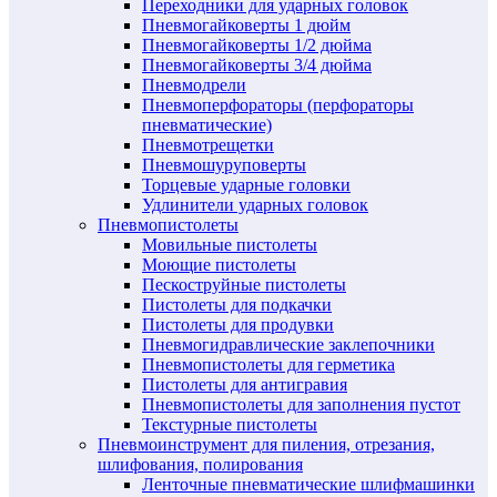
Переходники для ударных головок
Пневмогайковерты 1 дюйм
Пневмогайковерты 1/2 дюйма
Пневмогайковерты 3/4 дюйма
Пневмодрели
Пневмоперфораторы (перфораторы
пневматические)
Пневмотрещетки
Пневмошуруповерты
Торцевые ударные головки
Удлинители ударных головок
Пневмопистолеты
Мовильные пистолеты
Моющие пистолеты
Пескоструйные пистолеты
Пистолеты для подкачки
Пистолеты для продувки
Пневмогидравлические заклепочники
Пневмопистолеты для герметика
Пистолеты для антигравия
Пневмопистолеты для заполнения пустот
Текстурные пистолеты
Пневмоинструмент для пиления, отрезания,
шлифования, полирования
Ленточные пневматические шлифмашинки