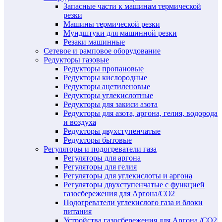
Запасные части к машинам термической
резки
Машины термической резки
Мундштуки для машинной резки
Резаки машинные
Сетевое и рамповое оборудование
Редукторы газовые
Редукторы пропановые
Редукторы кислородные
Редукторы ацетиленовые
Редукторы углекислотные
Редукторы для закиси азота
Редукторы для азота, аргона, гелия, водорода
и воздуха
Редукторы двухступенчатые
Редукторы бытовые
Регуляторы и подогреватели газа
Регуляторы для аргона
Регуляторы для гелия
Регуляторы для углекислоты и аргона
Регуляторы двухступенчатые c функцией
газосбережения для Аргона/СО2
Подогреватели углекислого газа и блоки
питания
Устройства газосбережения для Аргона /СО2