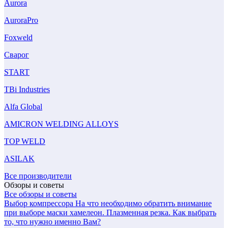
Aurora
AuroraPro
Foxweld
Сварог
START
TBi Industries
Alfa Global
AMICRON WELDING ALLOYS
TOP WELD
ASILAK
Все производители
Обзоры и советы
Все обзоры и советы
Выбор компрессора
На что необходимо обратить внимание
при выборе маски хамелеон.
Плазменная резка. Как выбрать
то, что нужно именно Вам?