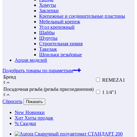
Хомуты
Заклепки
Крепежные и соединительные пластины
Мебельный крепеж
Угол крепежный
Шайбы
Шурупы
Строительная химия
Такелаж
Шпильки резьбовые
Архив моделей
Подобрать товары по параметрам
Бренд
REMEZA
1
Посадочная резьба (резьба присоединения)
1 1/4"
1
Сбросить
Показать
New
Новинки
Хит
Хиты продаж
%
Скидки