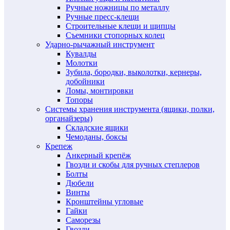
Ручные ножницы по металлу
Ручные пресс-клещи
Строительные клещи и щипцы
Съемники стопорных колец
Ударно-рычажный инструмент
Кувалды
Молотки
Зубила, бородки, выколотки, кернеры,
добойники
Ломы, монтировки
Топоры
Системы хранения инструмента (ящики, полки,
органайзеры)
Складские ящики
Чемоданы, боксы
Крепеж
Анкерный крепёж
Гвозди и скобы для ручных степлеров
Болты
Дюбели
Винты
Кронштейны угловые
Гайки
Саморезы
Гвозди