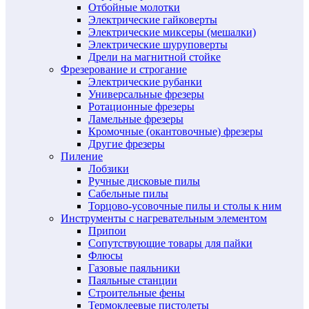
Отбойные молотки
Электрические гайковерты
Электрические миксеры (мешалки)
Электрические шуруповерты
Дрели на магнитной стойке
Фрезерование и строгание
Электрические рубанки
Универсальные фрезеры
Ротационные фрезеры
Ламельные фрезеры
Кромочные (окантовочные) фрезеры
Другие фрезеры
Пиление
Лобзики
Ручные дисковые пилы
Сабельные пилы
Торцово-усовочные пилы и столы к ним
Инструменты с нагревательным элементом
Припои
Сопутствующие товары для пайки
Флюсы
Газовые паяльники
Паяльные станции
Строительные фены
Термоклеевые пистолеты