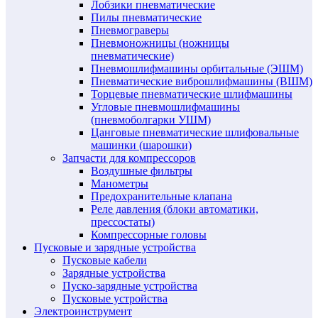
Лобзики пневматические
Пилы пневматические
Пневмограверы
Пневмоножницы (ножницы
пневматические)
Пневмошлифмашины орбитальные (ЭШМ)
Пневматические виброшлифмашины (ВШМ)
Торцевые пневматические шлифмашины
Угловые пневмошлифмашины
(пневмоболгарки УШМ)
Цанговые пневматические шлифовальные
машинки (шарошки)
Запчасти для компрессоров
Воздушные фильтры
Манометры
Предохранительные клапана
Реле давления (блоки автоматики,
прессостаты)
Компрессорные головы
Пусковые и зарядные устройства
Пусковые кабели
Зарядные устройства
Пуско-зарядные устройства
Пусковые устройства
Электроинструмент