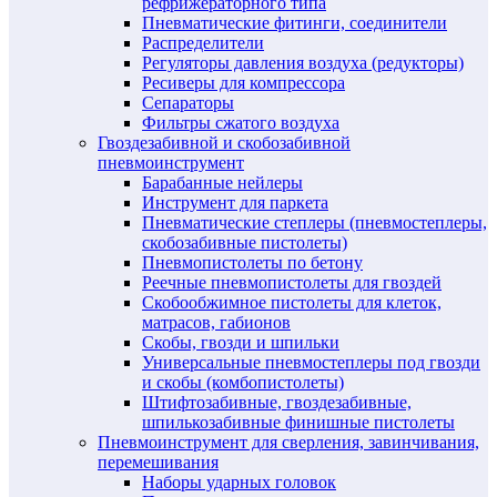
рефрижераторного типа
Пневматические фитинги, соединители
Распределители
Регуляторы давления воздуха (редукторы)
Ресиверы для компрессора
Сепараторы
Фильтры сжатого воздуха
Гвоздезабивной и скобозабивной
пневмоинструмент
Барабанные нейлеры
Инструмент для паркета
Пневматические степлеры (пневмостеплеры,
скобозабивные пистолеты)
Пневмопистолеты по бетону
Реечные пневмопистолеты для гвоздей
Скобообжимное пистолеты для клеток,
матрасов, габионов
Скобы, гвозди и шпильки
Универсальные пневмостеплеры под гвозди
и скобы (комбопистолеты)
Штифтозабивные, гвоздезабивные,
шпилькозабивные финишные пистолеты
Пневмоинструмент для сверления, завинчивания,
перемешивания
Наборы ударных головок