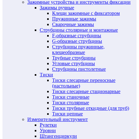
Зажимные устройства и инструменты фиксации
Зажимы ручные
Клещи зажимные с фиксатором
Пружинные зажимы
Сварочные зажимы
Струбцины столярные и монтажные
F-образные струбцины
G-образные струбцины
Струбцины пружинные,
клещеобразные
Трубные струбцины
Угловые струбцины
Струбцины пистолетные
Тиски
Тиски слесарные переносные
(настольные)
Тиски слесарные стационарные
Тиски станочные
Тиски столярные
Тиски трубные откидные (для труб)
Тиски цепные
Измерительный инструмент
Рулетки
Уровни
Штангенциркули