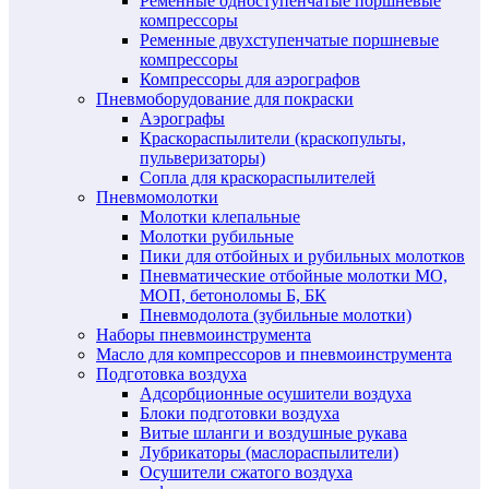
Ременные одноступенчатые поршневые
компрессоры
Ременные двухступенчатые поршневые
компрессоры
Компрессоры для аэрографов
Пневмоборудование для покраски
Аэрографы
Краскораспылители (краскопульты,
пульверизаторы)
Сопла для краскораспылителей
Пневмомолотки
Молотки клепальные
Молотки рубильные
Пики для отбойных и рубильных молотков
Пневматические отбойные молотки МО,
МОП, бетоноломы Б, БК
Пневмодолота (зубильные молотки)
Наборы пневмоинструмента
Масло для компрессоров и пневмоинструмента
Подготовка воздуха
Адсорбционные осушители воздуха
Блоки подготовки воздуха
Витые шланги и воздушные рукава
Лубрикаторы (маслораспылители)
Осушители сжатого воздуха