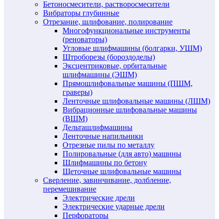
Бетоносмесители, растворосмесители
Вибраторы глубинные
Отрезание, шлифование, полирование
Многофункциональные инструменты
(реноваторы)
Угловые шлифмашины (болгарки, УШМ)
Штроборезы (бороздоделы)
Эксцентриковые, орбитальные
шлифмашины (ЭШМ)
Прямошлифовальные машины (ПШМ,
граверы)
Ленточные шлифовальные машины (ЛШМ)
Вибрационные шлифовальные машины
(ВШМ)
Дельташлифмашины
Ленточные напильники
Отрезные пилы по металлу
Полировальные (для авто) машины
Шлифмашины по бетону
Щеточные шлифовальные машины
Сверление, завинчивание, долбление,
перемешивание
Электрические дрели
Электрические ударные дрели
Перфораторы