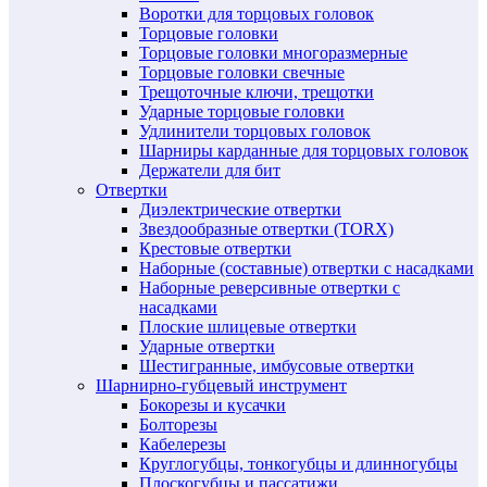
Воротки для торцовых головок
Торцовые головки
Торцовые головки многоразмерные
Торцовые головки свечные
Трещоточные ключи, трещотки
Ударные торцовые головки
Удлинители торцовых головок
Шарниры карданные для торцовых головок
Держатели для бит
Отвертки
Диэлектрические отвертки
Звездообразные отвертки (TORX)
Крестовые отвертки
Наборные (составные) отвертки с насадками
Наборные реверсивные отвертки с
насадками
Плоские шлицевые отвертки
Ударные отвертки
Шестигранные, имбусовые отвертки
Шарнирно-губцевый инструмент
Бокорезы и кусачки
Болторезы
Кабелерезы
Круглогубцы, тонкогубцы и длинногубцы
Плоскогубцы и пассатижи