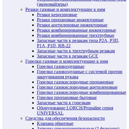
(экономайзеры)
Резаки газовые и комплектующие к ним
Резаки керосиновые
Резаки пропановые инжекторные
Резаки ацетиленовые инжекторные
Резаки комбинированные инжекторные
Резаки комбинированные трехтрубные
Запасные части к резакам типа Р2А, Р3П,
Р1А, Р1П, RB-22
Запасные части к трехтрубным резакам
Запасные части к резакам GCE
Горелки газовые и комплектующие к ним
Горелки газовоздушные
Горелки газовоздушные с системой против
закручивания рукава
Горелки газокислородные пропановые
Горелки газокислородные ацетиленовые
Горелки газокислородные комбинированные
Горелки пропановые бытовые
Запасные части к горелкам
Оборудование LORCH/Propaline серия
UNIVERSAL
Средства для обеспечения безопасности
Клапана обратные
Затворы предохранительные (2 функции)