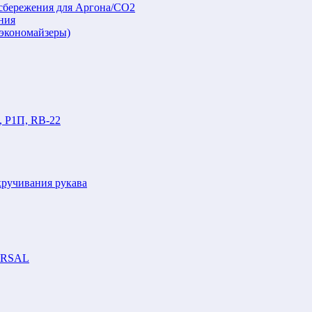
осбережения для Аргона/СО2
ния
(экономайзеры)
, Р1П, RB-22
кручивания рукава
VERSAL