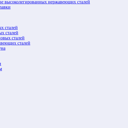
ове высоколегированных нержавеющих сталей
лавки
ых сталей
ых сталей
новых сталей
авеющих сталей
уна
и
м