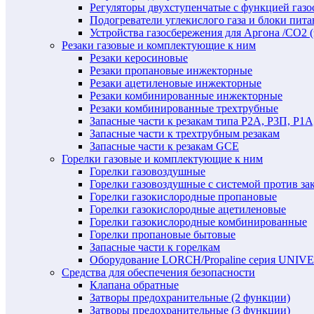
Регуляторы двухступенчатые c функцией газ
Подогреватели углекислого газа и блоки пита
Устройства газосбережения для Аргона /СО2 
Резаки газовые и комплектующие к ним
Резаки керосиновые
Резаки пропановые инжекторные
Резаки ацетиленовые инжекторные
Резаки комбинированные инжекторные
Резаки комбинированные трехтрубные
Запасные части к резакам типа Р2А, Р3П, Р1А
Запасные части к трехтрубным резакам
Запасные части к резакам GCE
Горелки газовые и комплектующие к ним
Горелки газовоздушные
Горелки газовоздушные с системой против за
Горелки газокислородные пропановые
Горелки газокислородные ацетиленовые
Горелки газокислородные комбинированные
Горелки пропановые бытовые
Запасные части к горелкам
Оборудование LORCH/Propaline серия UNI
Средства для обеспечения безопасности
Клапана обратные
Затворы предохранительные (2 функции)
Затворы предохранительные (3 функции)