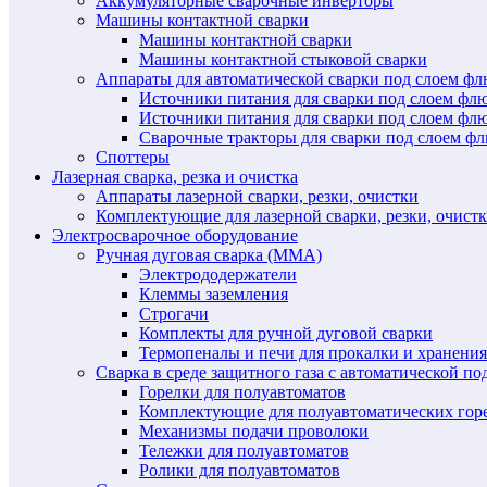
Аккумуляторные сварочные инверторы
Машины контактной сварки
Машины контактной сварки
Машины контактной стыковой сварки
Аппараты для автоматической сварки под слоем ф
Источники питания для сварки под слоем ф
Источники питания для сварки под слоем фл
Сварочные тракторы для сварки под слоем 
Споттеры
Лазерная сварка, резка и очистка
Аппараты лазерной сварки, резки, очистки
Комплектующие для лазерной сварки, резки, очист
Электросварочное оборудование
Ручная дуговая сварка (MMA)
Электрододержатели
Клеммы заземления
Строгачи
Комплекты для ручной дуговой сварки
Термопеналы и печи для прокалки и хранения
Сварка в среде защитного газа с автоматической 
Горелки для полуавтоматов
Комплектующие для полуавтоматических гор
Механизмы подачи проволоки
Тележки для полуавтоматов
Ролики для полуавтоматов