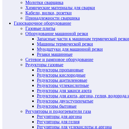
Молотки сварщика
Химические материалы для сварки
Кабели, вилки, розетки
Принадлежности сварщика
Газосварочное оборудование
Газовые плиты
Оборудование машинной резки
Запасные части к машинам термической резки
Машины термической резки
Мундштуки для машинной резки
Резаки машинные
Сетевое и рамповое оборудование
Редукторы газовые
Редукторы пропановые
Редукторы кислородные
Редукторы ацетиленовые
Редукторы углекислотные
Редукторы для закиси азота
Редукторы для азота, аргона, гелия, водорода 
Редукторы двухступенчатые
Редукторы бытовые
Регуляторы и подогреватели газа
Регуляторы для аргона
Регуляторы для гелия
Регуляторы для углекислоты и аргона