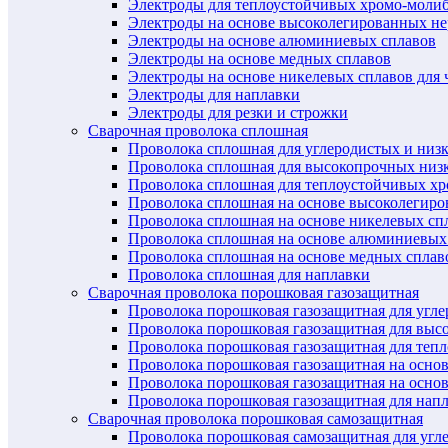
Электроды для теплоустойчивых хромо-моли
Электроды на основе высоколегированных н
Электроды на основе алюминиевых сплавов
Электроды на основе медных сплавов
Электроды на основе никелевых сплавов для 
Электроды для наплавки
Электроды для резки и строжки
Сварочная проволока сплошная
Проволока сплошная для углеродистых и низ
Проволока сплошная для высокопрочных низ
Проволока сплошная для теплоустойчивых х
Проволока сплошная на основе высоколегир
Проволока сплошная на основе никелевых спл
Проволока сплошная на основе алюминиевых
Проволока сплошная на основе медных сплав
Проволока сплошная для наплавки
Сварочная проволока порошковая газозащитная
Проволока порошковая газозащитная для угл
Проволока порошковая газозащитная для выс
Проволока порошковая газозащитная для теп
Проволока порошковая газозащитная на осно
Проволока порошковая газозащитная на основ
Проволока порошковая газозащитная для нап
Сварочная проволока порошковая самозащитная
Проволока порошковая самозащитная для угл