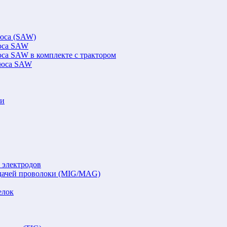
люса (SAW)
люса SAW
юса SAW в комплекте с трактором
флюса SAW
ки
 электродов
подачей проволоки (MIG/MAG)
елок