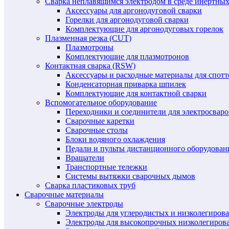
Сварка неплавящимся электродом в среде инертных 
Аксессуары для аргонодуговой сварки
Горелки для аргонодуговой сварки
Комплектующие для аргонодуговых горелок
Плазменная резка (CUT)
Плазмотроны
Комплектующие для плазмотронов
Контактная сварка (RSW)
Аксессуары и расходные материалы для спотт
Конденсаторная приварка шпилек
Комплектующие для контактной сварки
Вспомогательное оборудование
Переходники и соединители для электросвар
Сварочные каретки
Сварочные столы
Блоки водяного охлаждения
Педали и пульты дистанционного оборудован
Вращатели
Транспортные тележки
Системы вытяжки сварочных дымов
Сварка пластиковых труб
Сварочные материалы
Сварочные электроды
Электроды для углеродистых и низколегиров
Электроды для высокопрочных низколегиров