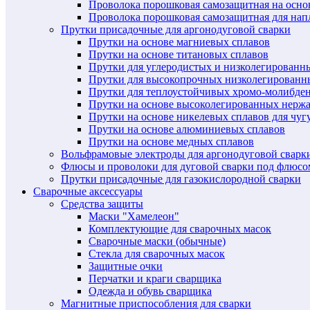
Проволока порошковая самозащитная на осн
Проволока порошковая самозащитная для нап
Прутки присадочные для аргонодуговой сварки
Прутки на основе магниевых сплавов
Прутки на основе титановых сплавов
Прутки для углеродистых и низколегированн
Прутки для высокопрочных низколегированн
Прутки для теплоустойчивых хромо-молибде
Прутки на основе высоколегированных нерж
Прутки на основе никелевых сплавов для чуг
Прутки на основе алюминиевых сплавов
Прутки на основе медных сплавов
Вольфрамовые электроды для аргонодуговой сварк
Флюсы и проволоки для дуговой сварки под флюсо
Прутки присадочные для газокислородной сварки
Сварочные аксессуары
Средства защиты
Маски "Хамелеон"
Комплектующие для сварочных масок
Сварочные маски (обычные)
Стекла для сварочных масок
Защитные очки
Перчатки и краги сварщика
Одежда и обувь сварщика
Магнитные приспособления для сварки