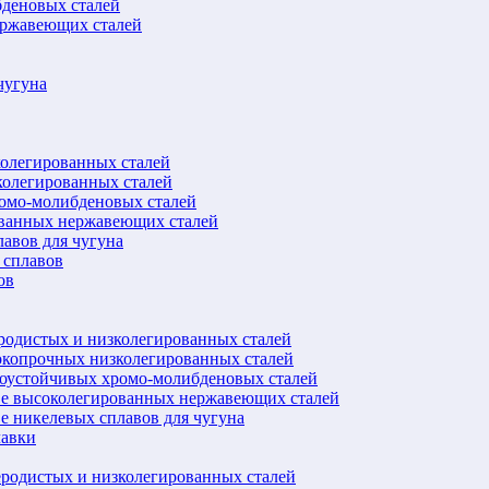
бденовых сталей
ержавеющих сталей
чугуна
колегированных сталей
колегированных сталей
ромо-молибденовых сталей
ованных нержавеющих сталей
авов для чугуна
 сплавов
ов
еродистых и низколегированных сталей
окопрочных низколегированных сталей
лоустойчивых хромо-молибденовых сталей
ве высоколегированных нержавеющих сталей
е никелевых сплавов для чугуна
лавки
еродистых и низколегированных сталей