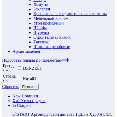
Хомуты
Заклепки
Крепежные и соединительные пластины
Мебельный крепеж
Угол крепежный
Шайбы
Шурупы
Строительная химия
Такелаж
Шпильки резьбовые
Архив моделей
Подобрать товары по параметрам
Бренд
DENZEL
1
Страна
Китай
1
Сбросить
Показать
New
Новинки
Хит
Хиты продаж
%
Скидки