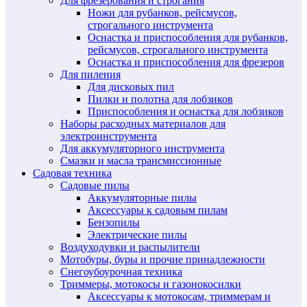
Для фрезерования и строгания
Ножи для рубанков, рейсмусов,
строгального инструмента
Оснастка и приспособления для рубанков,
рейсмусов, строгального инструмента
Оснастка и приспособления для фрезеров
Для пиления
Для дисковых пил
Пилки и полотна для лобзиков
Приспособления и оснастка для лобзиков
Наборы расходных материалов для
электроинструмента
Для аккумуляторного инструмента
Смазки и масла трансмиссионные
Садовая техника
Садовые пилы
Аккумуляторные пилы
Аксессуары к садовым пилам
Бензопилы
Электрические пилы
Воздуходувки и распылители
Мотобуры, буры и прочие принадлежности
Снегоубоурочная техника
Триммеры, мотокосы и газонокосилки
Аксессуары к мотокосам, триммерам и