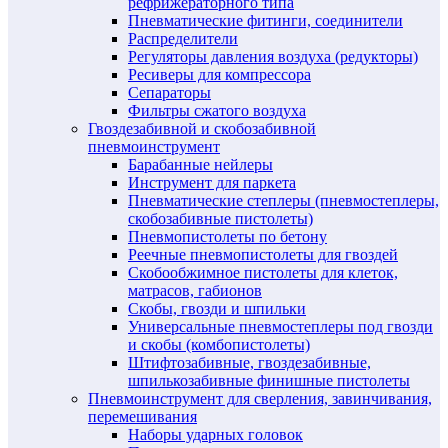
рефрижераторного типа
Пневматические фитинги, соединители
Распределители
Регуляторы давления воздуха (редукторы)
Ресиверы для компрессора
Сепараторы
Фильтры сжатого воздуха
Гвоздезабивной и скобозабивной
пневмоинструмент
Барабанные нейлеры
Инструмент для паркета
Пневматические степлеры (пневмостеплеры,
скобозабивные пистолеты)
Пневмопистолеты по бетону
Реечные пневмопистолеты для гвоздей
Скобообжимное пистолеты для клеток,
матрасов, габионов
Скобы, гвозди и шпильки
Универсальные пневмостеплеры под гвозди
и скобы (комбопистолеты)
Штифтозабивные, гвоздезабивные,
шпилькозабивные финишные пистолеты
Пневмоинструмент для сверления, завинчивания,
перемешивания
Наборы ударных головок