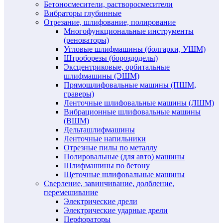
Бетоносмесители, растворосмесители
Вибраторы глубинные
Отрезание, шлифование, полирование
Многофункциональные инструменты
(реноваторы)
Угловые шлифмашины (болгарки, УШМ)
Штроборезы (бороздоделы)
Эксцентриковые, орбитальные
шлифмашины (ЭШМ)
Прямошлифовальные машины (ПШМ,
граверы)
Ленточные шлифовальные машины (ЛШМ)
Вибрационные шлифовальные машины
(ВШМ)
Дельташлифмашины
Ленточные напильники
Отрезные пилы по металлу
Полировальные (для авто) машины
Шлифмашины по бетону
Щеточные шлифовальные машины
Сверление, завинчивание, долбление,
перемешивание
Электрические дрели
Электрические ударные дрели
Перфораторы