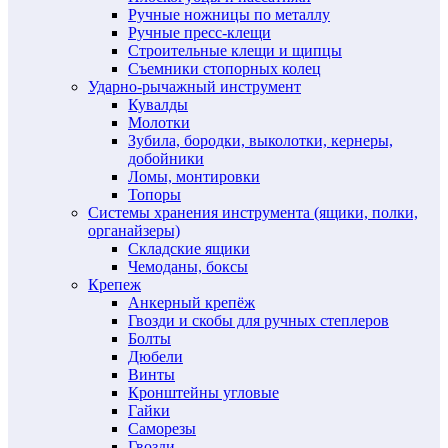
Ручные ножницы по металлу
Ручные пресс-клещи
Строительные клещи и щипцы
Съемники стопорных колец
Ударно-рычажный инструмент
Кувалды
Молотки
Зубила, бородки, выколотки, кернеры,
добойники
Ломы, монтировки
Топоры
Системы хранения инструмента (ящики, полки,
органайзеры)
Складские ящики
Чемоданы, боксы
Крепеж
Анкерный крепёж
Гвозди и скобы для ручных степлеров
Болты
Дюбели
Винты
Кронштейны угловые
Гайки
Саморезы
Гвозди