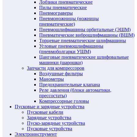
Лобзики пневматические
Пилы пневматические
Пневмограверы
Пневмоножницы (ножницы
пневматические)
Пневмошлифмашины орбитальные (ЭШМ)
Пневматические виброшлифмашины (ВШМ)
Торцевые пневматические шлифмашины
Угловые пневмошлифмашины
(пневмоболгарки УШМ)
Цанговые пневматические шлифовальные
машинки (шарошки)
Запчасти для компрессоров
Воздушные фильтры
Манометры
Предохранительные клапана
Реле давления (блоки автоматики,
прессостаты)
Компрессорные головы
Пусковые и зарядные устройства
Пусковые кабели
Зарядные устройства
Пуско-зарядные устройства
Пусковые устройства
Электроинструмент