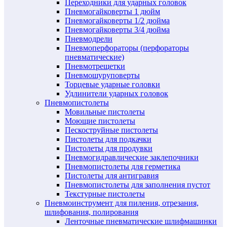
Переходники для ударных головок
Пневмогайковерты 1 дюйм
Пневмогайковерты 1/2 дюйма
Пневмогайковерты 3/4 дюйма
Пневмодрели
Пневмоперфораторы (перфораторы
пневматические)
Пневмотрещетки
Пневмошуруповерты
Торцевые ударные головки
Удлинители ударных головок
Пневмопистолеты
Мовильные пистолеты
Моющие пистолеты
Пескоструйные пистолеты
Пистолеты для подкачки
Пистолеты для продувки
Пневмогидравлические заклепочники
Пневмопистолеты для герметика
Пистолеты для антигравия
Пневмопистолеты для заполнения пустот
Текстурные пистолеты
Пневмоинструмент для пиления, отрезания,
шлифования, полирования
Ленточные пневматические шлифмашинки