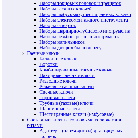
Наборы торцовых головок и трещеток
Наборы гаечных ключей
Наборы имбусовых, шестигранных ключей
Наборы электромонтажного инструмента
Наборы отверток
Наборы шарнирно-губцевого инструмента
Наборы резьбонарезного инструмента
Наборы напильников
Наборы для резьбы по дереву
Гаечные ключи
Баллонные ключи
Воротки
Комбинированные гаечные ключи
Накидные гаечные ключи
Разводные ключи
Рожковые гаечные ключи
Свечные ключи
Торцовые ключи
Трубные (газовые) ключи
Шарнирные ключи
Шестигранные ключи (имбусовые)
Составные ключи с торцовыми головками и
битами
Адаптеры (переходники) для торцовых
головок