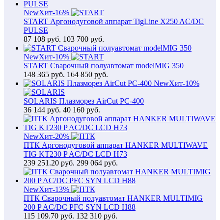
New
Хит
-16%
START Аргонодуговой аппарат TigLine X250 AC/DC
PULSE
87 108
руб.
103 700 руб.
New
Хит
-10%
START Сварочный полуавтомат modelMIG 350
148 365
руб.
164 850 руб.
New
Хит
-10%
SOLARIS Плазморез AirCut PC-400
36 144
руб.
40 160 руб.
New
Хит
-20%
ПТК Аргонодуговой аппарат HANKER MULTIWAVE
TIG KT230 P AC/DC LCD H73
239 251.20
руб.
299 064 руб.
New
Хит
-13%
ПТК Сварочный полуавтомат HANKER MULTIMIG
200 P AC/DC PFC SYN LCD H88
115 109.70
руб.
132 310 руб.