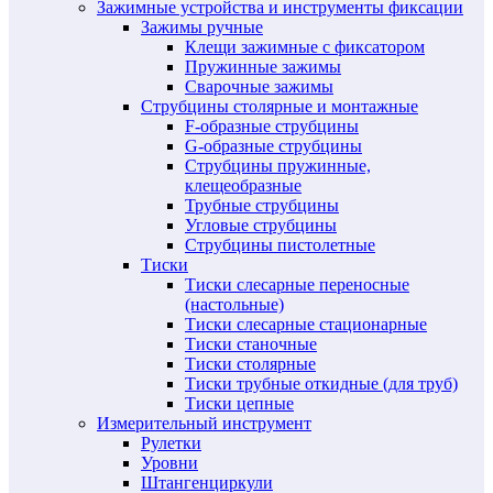
Зажимные устройства и инструменты фиксации
Зажимы ручные
Клещи зажимные с фиксатором
Пружинные зажимы
Сварочные зажимы
Струбцины столярные и монтажные
F-образные струбцины
G-образные струбцины
Струбцины пружинные,
клещеобразные
Трубные струбцины
Угловые струбцины
Струбцины пистолетные
Тиски
Тиски слесарные переносные
(настольные)
Тиски слесарные стационарные
Тиски станочные
Тиски столярные
Тиски трубные откидные (для труб)
Тиски цепные
Измерительный инструмент
Рулетки
Уровни
Штангенциркули