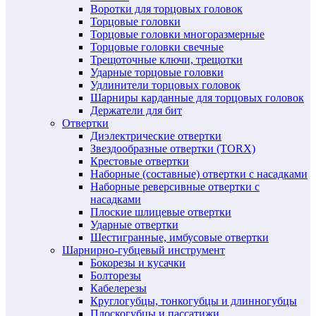
Воротки для торцовых головок
Торцовые головки
Торцовые головки многоразмерные
Торцовые головки свечные
Трещоточные ключи, трещотки
Ударные торцовые головки
Удлинители торцовых головок
Шарниры карданные для торцовых головок
Держатели для бит
Отвертки
Диэлектрические отвертки
Звездообразные отвертки (TORX)
Крестовые отвертки
Наборные (составные) отвертки с насадками
Наборные реверсивные отвертки с
насадками
Плоские шлицевые отвертки
Ударные отвертки
Шестигранные, имбусовые отвертки
Шарнирно-губцевый инструмент
Бокорезы и кусачки
Болторезы
Кабелерезы
Круглогубцы, тонкогубцы и длинногубцы
Плоскогубцы и пассатижи