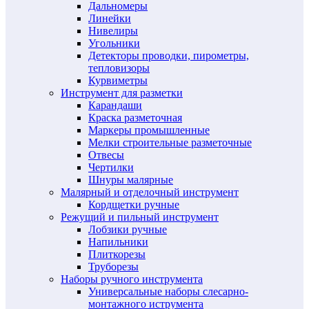
Дальномеры
Линейки
Нивелиры
Угольники
Детекторы проводки, пирометры,
тепловизоры
Курвиметры
Инструмент для разметки
Карандаши
Краска разметочная
Маркеры промышленные
Мелки строительные разметочные
Отвесы
Чертилки
Шнуры малярные
Малярный и отделочный инструмент
Кордщетки ручные
Режущий и пильный инструмент
Лобзики ручные
Напильники
Плиткорезы
Труборезы
Наборы ручного инструмента
Универсальные наборы слесарно-
монтажного иструмента