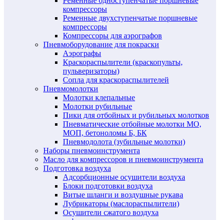
Ременные одноступенчатые поршневые
компрессоры
Ременные двухступенчатые поршневые
компрессоры
Компрессоры для аэрографов
Пневмоборудование для покраски
Аэрографы
Краскораспылители (краскопульты,
пульверизаторы)
Сопла для краскораспылителей
Пневмомолотки
Молотки клепальные
Молотки рубильные
Пики для отбойных и рубильных молотков
Пневматические отбойные молотки МО,
МОП, бетоноломы Б, БК
Пневмодолота (зубильные молотки)
Наборы пневмоинструмента
Масло для компрессоров и пневмоинструмента
Подготовка воздуха
Адсорбционные осушители воздуха
Блоки подготовки воздуха
Витые шланги и воздушные рукава
Лубрикаторы (маслораспылители)
Осушители сжатого воздуха