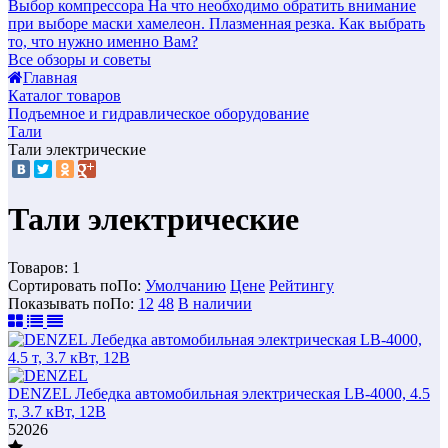
Выбор компрессора
На что необходимо обратить внимание
при выборе маски хамелеон.
Плазменная резка. Как выбрать
то, что нужно именно Вам?
Все обзоры и советы
Главная
Каталог товаров
Подъемное и гидравлическое оборудование
Тали
Тали электрические
Тали электрические
Товаров:
1
Сортировать по
По
:
Умолчанию
Цене
Рейтингу
Показывать по
По
:
12
48
В наличии
DENZEL Лебедка автомобильная электрическая LB-4000, 4.5
т, 3.7 кВт, 12В
52026