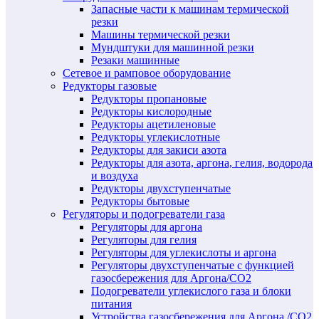
Запасные части к машинам термической
резки
Машины термической резки
Мундштуки для машинной резки
Резаки машинные
Сетевое и рамповое оборудование
Редукторы газовые
Редукторы пропановые
Редукторы кислородные
Редукторы ацетиленовые
Редукторы углекислотные
Редукторы для закиси азота
Редукторы для азота, аргона, гелия, водорода
и воздуха
Редукторы двухступенчатые
Редукторы бытовые
Регуляторы и подогреватели газа
Регуляторы для аргона
Регуляторы для гелия
Регуляторы для углекислоты и аргона
Регуляторы двухступенчатые c функцией
газосбережения для Аргона/СО2
Подогреватели углекислого газа и блоки
питания
Устройства газосбережения для Аргона /СО2