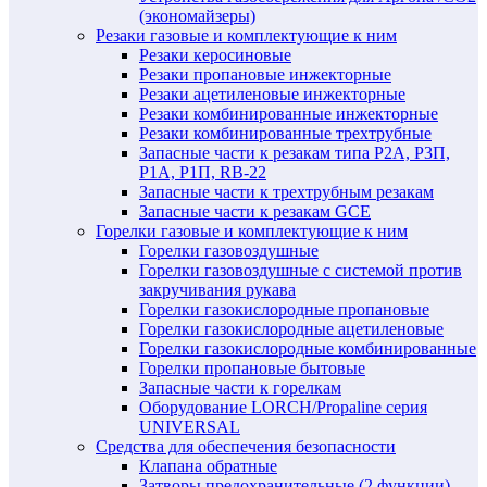
(экономайзеры)
Резаки газовые и комплектующие к ним
Резаки керосиновые
Резаки пропановые инжекторные
Резаки ацетиленовые инжекторные
Резаки комбинированные инжекторные
Резаки комбинированные трехтрубные
Запасные части к резакам типа Р2А, Р3П,
Р1А, Р1П, RB-22
Запасные части к трехтрубным резакам
Запасные части к резакам GCE
Горелки газовые и комплектующие к ним
Горелки газовоздушные
Горелки газовоздушные с системой против
закручивания рукава
Горелки газокислородные пропановые
Горелки газокислородные ацетиленовые
Горелки газокислородные комбинированные
Горелки пропановые бытовые
Запасные части к горелкам
Оборудование LORCH/Propaline серия
UNIVERSAL
Средства для обеспечения безопасности
Клапана обратные
Затворы предохранительные (2 функции)