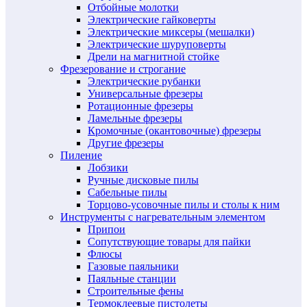
Отбойные молотки
Электрические гайковерты
Электрические миксеры (мешалки)
Электрические шуруповерты
Дрели на магнитной стойке
Фрезерование и строгание
Электрические рубанки
Универсальные фрезеры
Ротационные фрезеры
Ламельные фрезеры
Кромочные (окантовочные) фрезеры
Другие фрезеры
Пиление
Лобзики
Ручные дисковые пилы
Сабельные пилы
Торцово-усовочные пилы и столы к ним
Инструменты с нагревательным элементом
Припои
Сопутствующие товары для пайки
Флюсы
Газовые паяльники
Паяльные станции
Строительные фены
Термоклеевые пистолеты