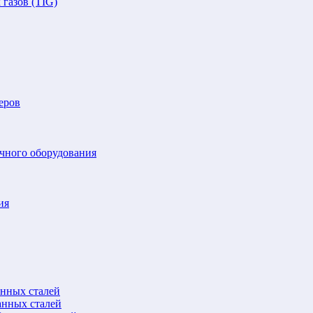
газов (TIG)
еров
очного оборудования
ия
анных сталей
анных сталей