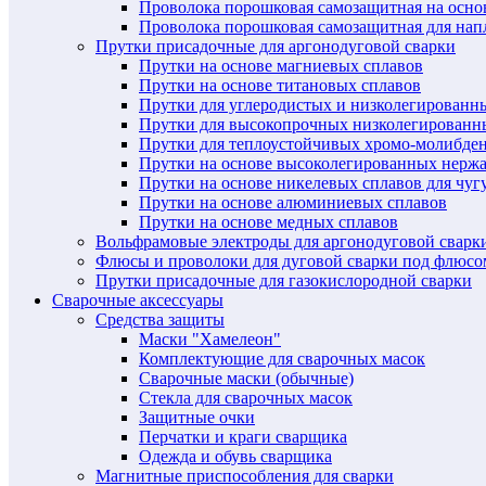
Проволока порошковая самозащитная на осн
Проволока порошковая самозащитная для нап
Прутки присадочные для аргонодуговой сварки
Прутки на основе магниевых сплавов
Прутки на основе титановых сплавов
Прутки для углеродистых и низколегированн
Прутки для высокопрочных низколегированн
Прутки для теплоустойчивых хромо-молибде
Прутки на основе высоколегированных нерж
Прутки на основе никелевых сплавов для чуг
Прутки на основе алюминиевых сплавов
Прутки на основе медных сплавов
Вольфрамовые электроды для аргонодуговой сварк
Флюсы и проволоки для дуговой сварки под флюсо
Прутки присадочные для газокислородной сварки
Сварочные аксессуары
Средства защиты
Маски "Хамелеон"
Комплектующие для сварочных масок
Сварочные маски (обычные)
Стекла для сварочных масок
Защитные очки
Перчатки и краги сварщика
Одежда и обувь сварщика
Магнитные приспособления для сварки