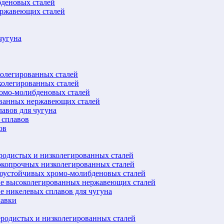
бденовых сталей
ержавеющих сталей
чугуна
колегированных сталей
колегированных сталей
ромо-молибденовых сталей
ованных нержавеющих сталей
авов для чугуна
 сплавов
ов
еродистых и низколегированных сталей
окопрочных низколегированных сталей
лоустойчивых хромо-молибденовых сталей
ве высоколегированных нержавеющих сталей
е никелевых сплавов для чугуна
лавки
еродистых и низколегированных сталей