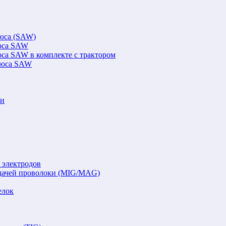
люса (SAW)
люса SAW
юса SAW в комплекте с трактором
флюса SAW
ки
 электродов
подачей проволоки (MIG/MAG)
елок