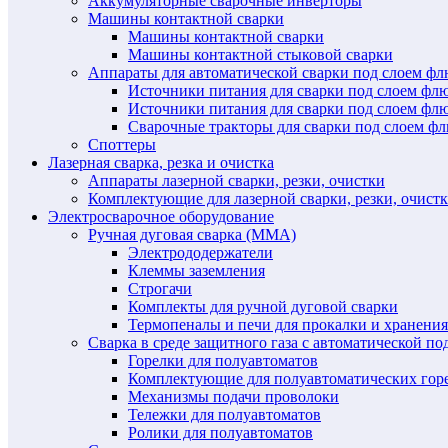
Аккумуляторные сварочные инверторы
Машины контактной сварки
Машины контактной сварки
Машины контактной стыковой сварки
Аппараты для автоматической сварки под слоем ф
Источники питания для сварки под слоем ф
Источники питания для сварки под слоем фл
Сварочные тракторы для сварки под слоем 
Споттеры
Лазерная сварка, резка и очистка
Аппараты лазерной сварки, резки, очистки
Комплектующие для лазерной сварки, резки, очист
Электросварочное оборудование
Ручная дуговая сварка (MMA)
Электрододержатели
Клеммы заземления
Строгачи
Комплекты для ручной дуговой сварки
Термопеналы и печи для прокалки и хранения
Сварка в среде защитного газа с автоматической 
Горелки для полуавтоматов
Комплектующие для полуавтоматических гор
Механизмы подачи проволоки
Тележки для полуавтоматов
Ролики для полуавтоматов