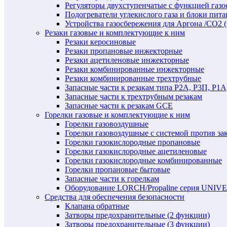
Регуляторы двухступенчатые c функцией газ
Подогреватели углекислого газа и блоки пита
Устройства газосбережения для Аргона /СО2 
Резаки газовые и комплектующие к ним
Резаки керосиновые
Резаки пропановые инжекторные
Резаки ацетиленовые инжекторные
Резаки комбинированные инжекторные
Резаки комбинированные трехтрубные
Запасные части к резакам типа Р2А, Р3П, Р1А
Запасные части к трехтрубным резакам
Запасные части к резакам GCE
Горелки газовые и комплектующие к ним
Горелки газовоздушные
Горелки газовоздушные с системой против за
Горелки газокислородные пропановые
Горелки газокислородные ацетиленовые
Горелки газокислородные комбинированные
Горелки пропановые бытовые
Запасные части к горелкам
Оборудование LORCH/Propaline серия UNI
Средства для обеспечения безопасности
Клапана обратные
Затворы предохранительные (2 функции)
Затворы предохранительные (3 функции)