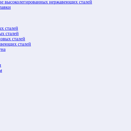
ове высоколегированных нержавеющих сталей
лавки
ых сталей
ых сталей
новых сталей
авеющих сталей
уна
и
м