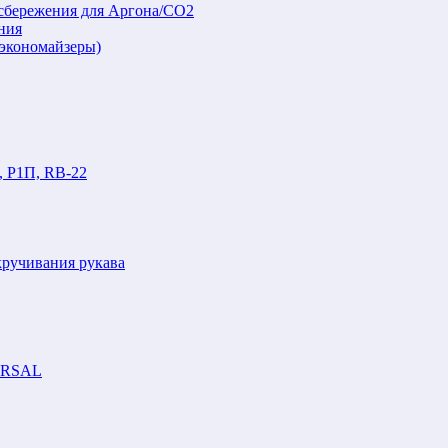
осбережения для Аргона/СО2
ния
(экономайзеры)
, Р1П, RB-22
кручивания рукава
VERSAL