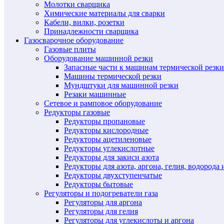
Молотки сварщика
Химические материалы для сварки
Кабели, вилки, розетки
Принадлежности сварщика
Газосварочное оборудование
Газовые плиты
Оборудование машинной резки
Запасные части к машинам термической резки
Машины термической резки
Мундштуки для машинной резки
Резаки машинные
Сетевое и рамповое оборудование
Редукторы газовые
Редукторы пропановые
Редукторы кислородные
Редукторы ацетиленовые
Редукторы углекислотные
Редукторы для закиси азота
Редукторы для азота, аргона, гелия, водорода 
Редукторы двухступенчатые
Редукторы бытовые
Регуляторы и подогреватели газа
Регуляторы для аргона
Регуляторы для гелия
Регуляторы для углекислоты и аргона