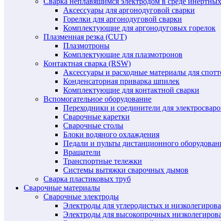
Сварка неплавящимся электродом в среде инертных 
Аксессуары для аргонодуговой сварки
Горелки для аргонодуговой сварки
Комплектующие для аргонодуговых горелок
Плазменная резка (CUT)
Плазмотроны
Комплектующие для плазмотронов
Контактная сварка (RSW)
Аксессуары и расходные материалы для спотт
Конденсаторная приварка шпилек
Комплектующие для контактной сварки
Вспомогательное оборудование
Переходники и соединители для электросвар
Сварочные каретки
Сварочные столы
Блоки водяного охлаждения
Педали и пульты дистанционного оборудован
Вращатели
Транспортные тележки
Системы вытяжки сварочных дымов
Сварка пластиковых труб
Сварочные материалы
Сварочные электроды
Электроды для углеродистых и низколегиров
Электроды для высокопрочных низколегиров