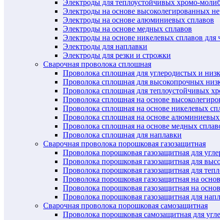
Электроды для теплоустойчивых хромо-моли
Электроды на основе высоколегированных н
Электроды на основе алюминиевых сплавов
Электроды на основе медных сплавов
Электроды на основе никелевых сплавов для 
Электроды для наплавки
Электроды для резки и строжки
Сварочная проволока сплошная
Проволока сплошная для углеродистых и низ
Проволока сплошная для высокопрочных низ
Проволока сплошная для теплоустойчивых х
Проволока сплошная на основе высоколегир
Проволока сплошная на основе никелевых спл
Проволока сплошная на основе алюминиевых
Проволока сплошная на основе медных сплав
Проволока сплошная для наплавки
Сварочная проволока порошковая газозащитная
Проволока порошковая газозащитная для угл
Проволока порошковая газозащитная для выс
Проволока порошковая газозащитная для теп
Проволока порошковая газозащитная на осно
Проволока порошковая газозащитная на основ
Проволока порошковая газозащитная для нап
Сварочная проволока порошковая самозащитная
Проволока порошковая самозащитная для угл