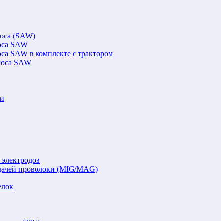
люса (SAW)
люса SAW
юса SAW в комплекте с трактором
флюса SAW
ки
 электродов
подачей проволоки (MIG/MAG)
елок