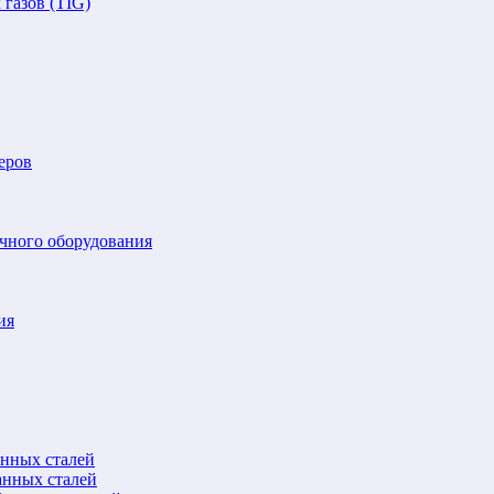
газов (TIG)
еров
очного оборудования
ия
анных сталей
анных сталей