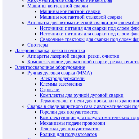
Аккумуляторные сварочные инверторы
Машины контактной сварки
Машины контактной сварки
Машины контактной стыковой сварки
Аппараты для автоматической сварки под слоем ф
Источники питания для сварки под слоем ф
Источники питания для сварки под слоем фл
Сварочные тракторы для сварки под слоем 
Споттеры
Лазерная сварка, резка и очистка
Аппараты лазерной сварки, резки, очистки
Комплектующие для лазерной сварки, резки, очист
Электросварочное оборудование
Ручная дуговая сварка (MMA)
Электрододержатели
Клеммы заземления
Строгачи
Комплекты для ручной дуговой сварки
Термопеналы и печи для прокалки и хранения
Сварка в среде защитного газа с автоматической 
Горелки для полуавтоматов
Комплектующие для полуавтоматических гор
Механизмы подачи проволоки
Тележки для полуавтоматов
Ролики для полуавтоматов