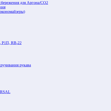
осбережения для Аргона/СО2
ния
(экономайзеры)
, Р1П, RB-22
кручивания рукава
VERSAL