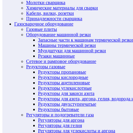
Молотки сварщика
Химические материалы для сварки
Кабели, вилки, розетки
Принадлежности сварщика
Газосварочное оборудование
Газовые плиты
Оборудование машинной резки
Запасные части к машинам термической резки
Машины термической резки
Мундштуки для машинной резки
Резаки машинные
Сетевое и рамповое оборудование
Редукторы газовые
Редукторы пропановые
Редукторы кислородные
Редукторы ацетиленовые
Редукторы углекислотные
Редукторы для закиси азота
Редукторы для азота, аргона, гелия, водорода 
Редукторы двухступенчатые
Редукторы бытовые
Регуляторы и подогреватели газа
Регуляторы для аргона
Регуляторы для гелия
Регуляторы для углекислоты и аргона