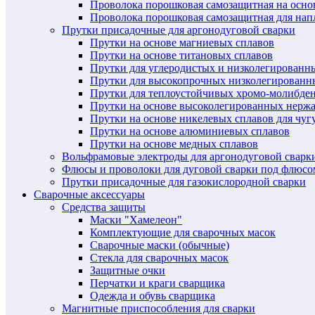
Проволока порошковая самозащитная на осн
Проволока порошковая самозащитная для нап
Прутки присадочные для аргонодуговой сварки
Прутки на основе магниевых сплавов
Прутки на основе титановых сплавов
Прутки для углеродистых и низколегированн
Прутки для высокопрочных низколегированн
Прутки для теплоустойчивых хромо-молибде
Прутки на основе высоколегированных нерж
Прутки на основе никелевых сплавов для чуг
Прутки на основе алюминиевых сплавов
Прутки на основе медных сплавов
Вольфрамовые электроды для аргонодуговой сварк
Флюсы и проволоки для дуговой сварки под флюсо
Прутки присадочные для газокислородной сварки
Сварочные аксессуары
Средства защиты
Маски "Хамелеон"
Комплектующие для сварочных масок
Сварочные маски (обычные)
Стекла для сварочных масок
Защитные очки
Перчатки и краги сварщика
Одежда и обувь сварщика
Магнитные приспособления для сварки