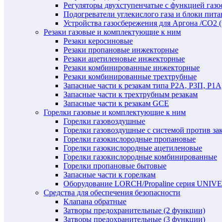
Регуляторы двухступенчатые c функцией газ
Подогреватели углекислого газа и блоки пита
Устройства газосбережения для Аргона /СО2 
Резаки газовые и комплектующие к ним
Резаки керосиновые
Резаки пропановые инжекторные
Резаки ацетиленовые инжекторные
Резаки комбинированные инжекторные
Резаки комбинированные трехтрубные
Запасные части к резакам типа Р2А, Р3П, Р1А
Запасные части к трехтрубным резакам
Запасные части к резакам GCE
Горелки газовые и комплектующие к ним
Горелки газовоздушные
Горелки газовоздушные с системой против за
Горелки газокислородные пропановые
Горелки газокислородные ацетиленовые
Горелки газокислородные комбинированные
Горелки пропановые бытовые
Запасные части к горелкам
Оборудование LORCH/Propaline серия UNI
Средства для обеспечения безопасности
Клапана обратные
Затворы предохранительные (2 функции)
Затворы предохранительные (3 функции)