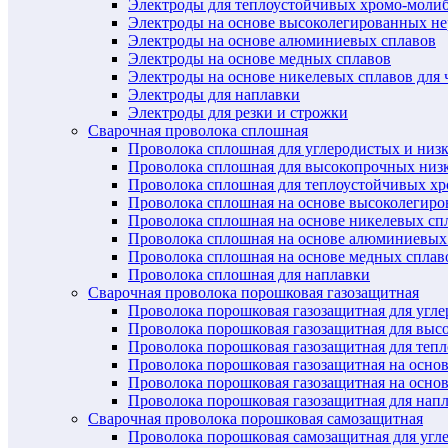
Электроды для теплоустойчивых хромо-моли
Электроды на основе высоколегированных н
Электроды на основе алюминиевых сплавов
Электроды на основе медных сплавов
Электроды на основе никелевых сплавов для 
Электроды для наплавки
Электроды для резки и строжки
Сварочная проволока сплошная
Проволока сплошная для углеродистых и низ
Проволока сплошная для высокопрочных низ
Проволока сплошная для теплоустойчивых х
Проволока сплошная на основе высоколегир
Проволока сплошная на основе никелевых спл
Проволока сплошная на основе алюминиевых
Проволока сплошная на основе медных сплав
Проволока сплошная для наплавки
Сварочная проволока порошковая газозащитная
Проволока порошковая газозащитная для угл
Проволока порошковая газозащитная для выс
Проволока порошковая газозащитная для теп
Проволока порошковая газозащитная на осно
Проволока порошковая газозащитная на основ
Проволока порошковая газозащитная для нап
Сварочная проволока порошковая самозащитная
Проволока порошковая самозащитная для угл