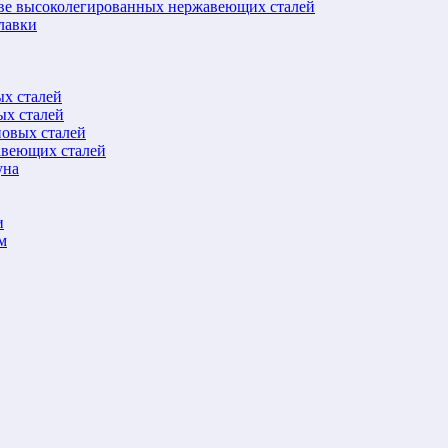
ове высоколегированных нержавеющих сталей
лавки
ых сталей
ых сталей
новых сталей
авеющих сталей
уна
и
м