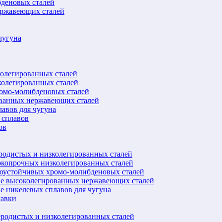
бденовых сталей
ержавеющих сталей
чугуна
колегированных сталей
колегированных сталей
ромо-молибденовых сталей
ованных нержавеющих сталей
авов для чугуна
 сплавов
ов
еродистых и низколегированных сталей
окопрочных низколегированных сталей
лоустойчивых хромо-молибденовых сталей
ве высоколегированных нержавеющих сталей
е никелевых сплавов для чугуна
лавки
еродистых и низколегированных сталей