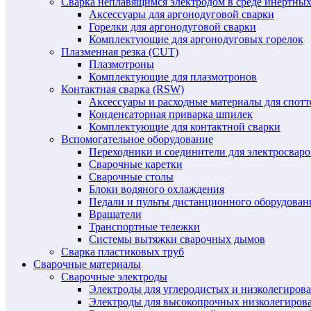
Сварка неплавящимся электродом в среде инертных 
Аксессуары для аргонодуговой сварки
Горелки для аргонодуговой сварки
Комплектующие для аргонодуговых горелок
Плазменная резка (CUT)
Плазмотроны
Комплектующие для плазмотронов
Контактная сварка (RSW)
Аксессуары и расходные материалы для спотт
Конденсаторная приварка шпилек
Комплектующие для контактной сварки
Вспомогательное оборудование
Переходники и соединители для электросвар
Сварочные каретки
Сварочные столы
Блоки водяного охлаждения
Педали и пульты дистанционного оборудован
Вращатели
Транспортные тележки
Системы вытяжки сварочных дымов
Сварка пластиковых труб
Сварочные материалы
Сварочные электроды
Электроды для углеродистых и низколегиров
Электроды для высокопрочных низколегиров