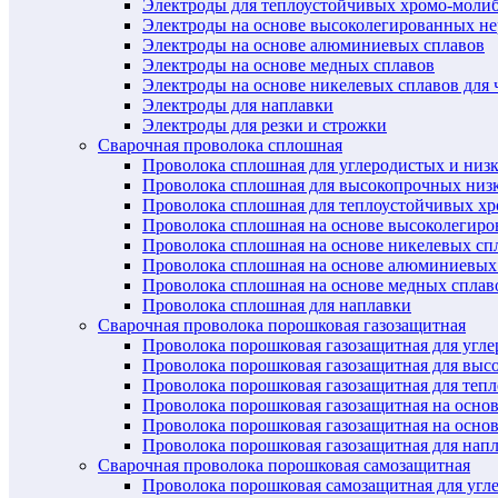
Электроды для теплоустойчивых хромо-моли
Электроды на основе высоколегированных н
Электроды на основе алюминиевых сплавов
Электроды на основе медных сплавов
Электроды на основе никелевых сплавов для 
Электроды для наплавки
Электроды для резки и строжки
Сварочная проволока сплошная
Проволока сплошная для углеродистых и низ
Проволока сплошная для высокопрочных низ
Проволока сплошная для теплоустойчивых х
Проволока сплошная на основе высоколегир
Проволока сплошная на основе никелевых спл
Проволока сплошная на основе алюминиевых
Проволока сплошная на основе медных сплав
Проволока сплошная для наплавки
Сварочная проволока порошковая газозащитная
Проволока порошковая газозащитная для угл
Проволока порошковая газозащитная для выс
Проволока порошковая газозащитная для теп
Проволока порошковая газозащитная на осно
Проволока порошковая газозащитная на основ
Проволока порошковая газозащитная для нап
Сварочная проволока порошковая самозащитная
Проволока порошковая самозащитная для угл