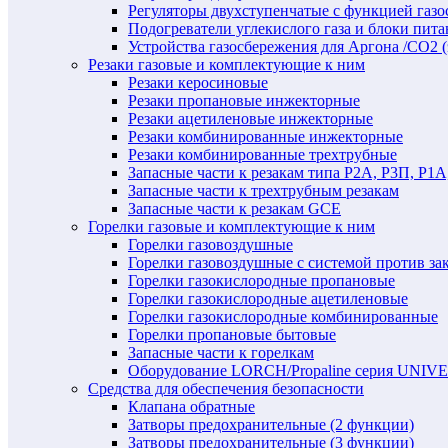
Регуляторы двухступенчатые c функцией газ
Подогреватели углекислого газа и блоки пита
Устройства газосбережения для Аргона /СО2 
Резаки газовые и комплектующие к ним
Резаки керосиновые
Резаки пропановые инжекторные
Резаки ацетиленовые инжекторные
Резаки комбинированные инжекторные
Резаки комбинированные трехтрубные
Запасные части к резакам типа Р2А, Р3П, Р1А
Запасные части к трехтрубным резакам
Запасные части к резакам GCE
Горелки газовые и комплектующие к ним
Горелки газовоздушные
Горелки газовоздушные с системой против за
Горелки газокислородные пропановые
Горелки газокислородные ацетиленовые
Горелки газокислородные комбинированные
Горелки пропановые бытовые
Запасные части к горелкам
Оборудование LORCH/Propaline серия UNI
Средства для обеспечения безопасности
Клапана обратные
Затворы предохранительные (2 функции)
Затворы предохранительные (3 функции)