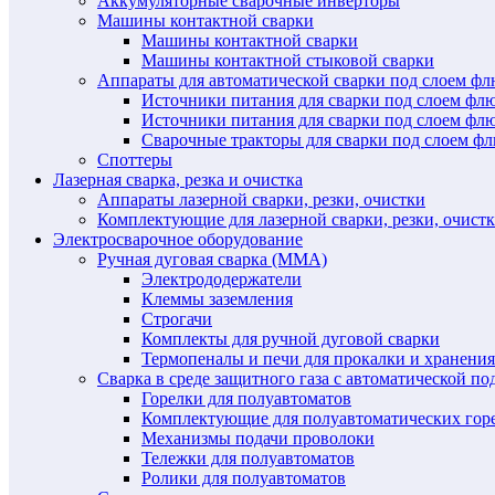
Аккумуляторные сварочные инверторы
Машины контактной сварки
Машины контактной сварки
Машины контактной стыковой сварки
Аппараты для автоматической сварки под слоем ф
Источники питания для сварки под слоем ф
Источники питания для сварки под слоем фл
Сварочные тракторы для сварки под слоем 
Споттеры
Лазерная сварка, резка и очистка
Аппараты лазерной сварки, резки, очистки
Комплектующие для лазерной сварки, резки, очист
Электросварочное оборудование
Ручная дуговая сварка (MMA)
Электрододержатели
Клеммы заземления
Строгачи
Комплекты для ручной дуговой сварки
Термопеналы и печи для прокалки и хранения
Сварка в среде защитного газа с автоматической 
Горелки для полуавтоматов
Комплектующие для полуавтоматических гор
Механизмы подачи проволоки
Тележки для полуавтоматов
Ролики для полуавтоматов