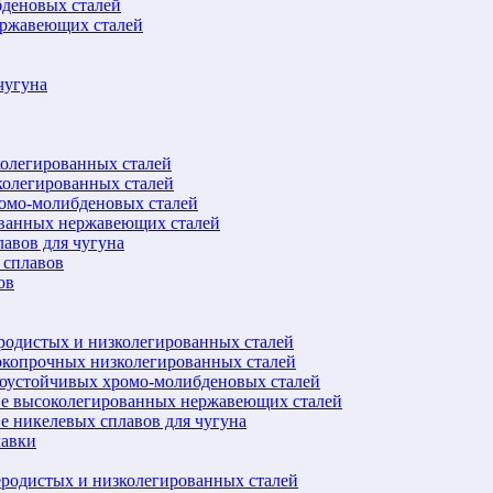
бденовых сталей
ержавеющих сталей
чугуна
колегированных сталей
колегированных сталей
ромо-молибденовых сталей
ованных нержавеющих сталей
авов для чугуна
 сплавов
ов
еродистых и низколегированных сталей
окопрочных низколегированных сталей
лоустойчивых хромо-молибденовых сталей
ве высоколегированных нержавеющих сталей
е никелевых сплавов для чугуна
лавки
еродистых и низколегированных сталей