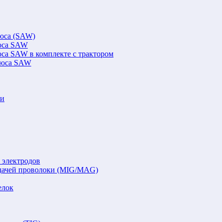
люса (SAW)
люса SAW
юса SAW в комплекте с трактором
флюса SAW
ки
 электродов
подачей проволоки (MIG/MAG)
елок