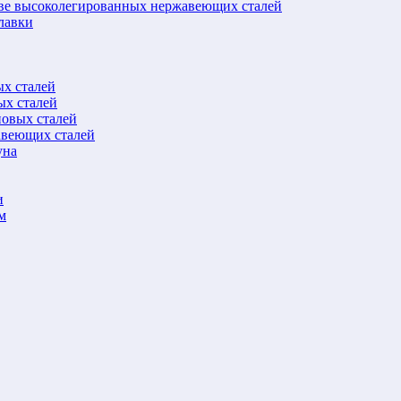
ове высоколегированных нержавеющих сталей
лавки
ых сталей
ых сталей
новых сталей
авеющих сталей
уна
и
м