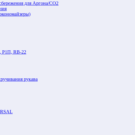
осбережения для Аргона/СО2
ния
(экономайзеры)
, Р1П, RB-22
кручивания рукава
VERSAL