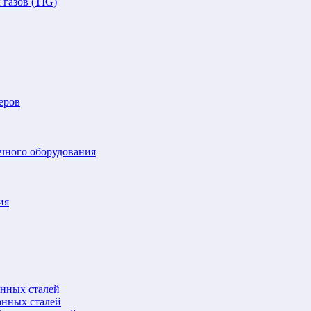
газов (TIG)
еров
очного оборудования
ия
анных сталей
анных сталей