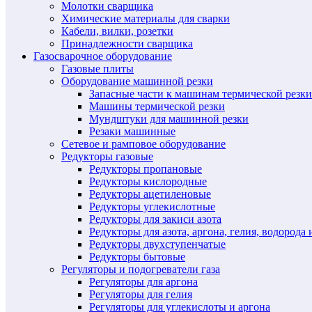
Молотки сварщика
Химические материалы для сварки
Кабели, вилки, розетки
Принадлежности сварщика
Газосварочное оборудование
Газовые плиты
Оборудование машинной резки
Запасные части к машинам термической резки
Машины термической резки
Мундштуки для машинной резки
Резаки машинные
Сетевое и рамповое оборудование
Редукторы газовые
Редукторы пропановые
Редукторы кислородные
Редукторы ацетиленовые
Редукторы углекислотные
Редукторы для закиси азота
Редукторы для азота, аргона, гелия, водорода 
Редукторы двухступенчатые
Редукторы бытовые
Регуляторы и подогреватели газа
Регуляторы для аргона
Регуляторы для гелия
Регуляторы для углекислоты и аргона