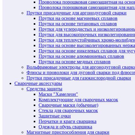
Проволока порошковая самозащитная на осн
Проволока порошковая самозащитная для нап
Прутки присадочные для аргонодуговой сварки
Прутки на основе магниевых сплавов
Прутки на основе титановых сплавов
Прутки для углеродистых и низколегированн
Прутки для высокопрочных низколегированн
Прутки для теплоустойчивых хромо-молибде
Прутки на основе высоколегированных нерж
Прутки на основе никелевых сплавов для чуг
Прутки на основе алюминиевых сплавов
Прутки на основе медных сплавов
Вольфрамовые электроды для аргонодуговой сварк
Флюсы и проволоки для дуговой сварки под флюсо
Прутки присадочные для газокислородной сварки
Сварочные аксессуары
Средства защиты
Маски "Хамелеон"
Комплектующие для сварочных масок
Сварочные маски (обычные)
Стекла для сварочных масок
Защитные очки
Перчатки и краги сварщика
Одежда и обувь сварщика
Магнитные приспособления для сварки