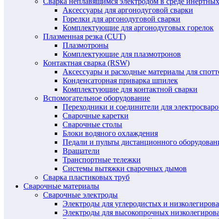
Сварка неплавящимся электродом в среде инертных 
Аксессуары для аргонодуговой сварки
Горелки для аргонодуговой сварки
Комплектующие для аргонодуговых горелок
Плазменная резка (CUT)
Плазмотроны
Комплектующие для плазмотронов
Контактная сварка (RSW)
Аксессуары и расходные материалы для спотт
Конденсаторная приварка шпилек
Комплектующие для контактной сварки
Вспомогательное оборудование
Переходники и соединители для электросвар
Сварочные каретки
Сварочные столы
Блоки водяного охлаждения
Педали и пульты дистанционного оборудован
Вращатели
Транспортные тележки
Системы вытяжки сварочных дымов
Сварка пластиковых труб
Сварочные материалы
Сварочные электроды
Электроды для углеродистых и низколегиров
Электроды для высокопрочных низколегиров