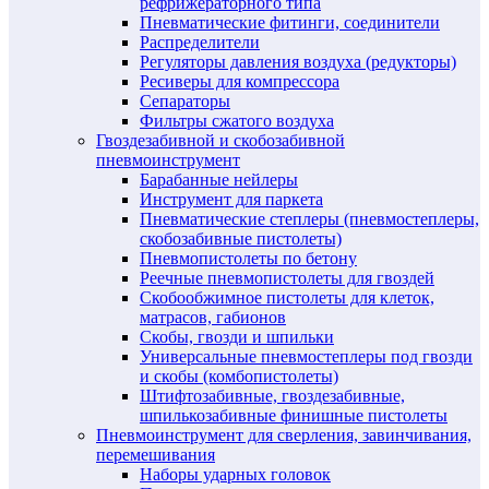
рефрижераторного типа
Пневматические фитинги, соединители
Распределители
Регуляторы давления воздуха (редукторы)
Ресиверы для компрессора
Сепараторы
Фильтры сжатого воздуха
Гвоздезабивной и скобозабивной
пневмоинструмент
Барабанные нейлеры
Инструмент для паркета
Пневматические степлеры (пневмостеплеры,
скобозабивные пистолеты)
Пневмопистолеты по бетону
Реечные пневмопистолеты для гвоздей
Скобообжимное пистолеты для клеток,
матрасов, габионов
Скобы, гвозди и шпильки
Универсальные пневмостеплеры под гвозди
и скобы (комбопистолеты)
Штифтозабивные, гвоздезабивные,
шпилькозабивные финишные пистолеты
Пневмоинструмент для сверления, завинчивания,
перемешивания
Наборы ударных головок