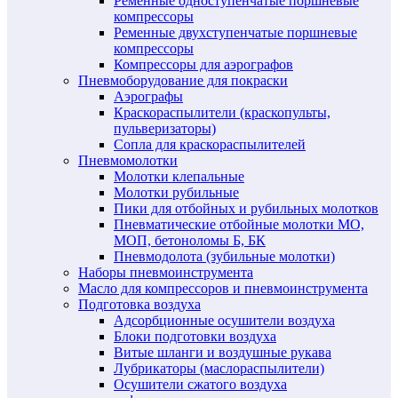
Ременные одноступенчатые поршневые
компрессоры
Ременные двухступенчатые поршневые
компрессоры
Компрессоры для аэрографов
Пневмоборудование для покраски
Аэрографы
Краскораспылители (краскопульты,
пульверизаторы)
Сопла для краскораспылителей
Пневмомолотки
Молотки клепальные
Молотки рубильные
Пики для отбойных и рубильных молотков
Пневматические отбойные молотки МО,
МОП, бетоноломы Б, БК
Пневмодолота (зубильные молотки)
Наборы пневмоинструмента
Масло для компрессоров и пневмоинструмента
Подготовка воздуха
Адсорбционные осушители воздуха
Блоки подготовки воздуха
Витые шланги и воздушные рукава
Лубрикаторы (маслораспылители)
Осушители сжатого воздуха