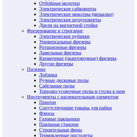
Отбойные молотки
Электрические гайковерты
Электрические миксеры (мешалки)
Электрические шуруповерты
Дрели на магнитной стойке
Фрезерование и строгание
Электрические рубанки
Универсальные фрезеры
Ротационные фрезеры
Ламельные фрезеры
Кромочные (окантовочные) фрезеры
Другие фрезеры
Пиление
Лобзики
Ручные дисковые пилы
Сабельные пилы
Торцово-усовочные пилы и столы к ним
Инструменты с нагревательным элементом
Припои
Сопутствующие товары для пайки
Флюсы
Газовые паяльники
Паяльные станции
Строительные фены
Термоклеевые пистолеты