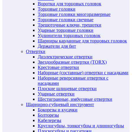
Воротки для торцовых головок
Торцовые головки
Торцовые головки многоразмерные
Торцовые головки свечные
Трещоточные ключи, трещотки
Ударные торцовые головки
Удлинители торцовых головок
Шарниры карданные для торцовых головок
Держатели для бит
Отвертки
Диэлектрические отвертки
Звездообразные отвертки (TORX)
Крестовые отвертки
Наборные (составные) отвертки с насадками
Наборные реверсивные отвертки с
насадками
Плоские шлицевые отвертки
Ударные отвертки
Шестигранные, имбусовые отвертки
Шарнирно-губцевый инструмент
Бокорезы и кусачки
Болторезы
Кабелерезы
Круглогубцы, тонкогубцы и длинногубцы
Плоскогубцы и пассатижи