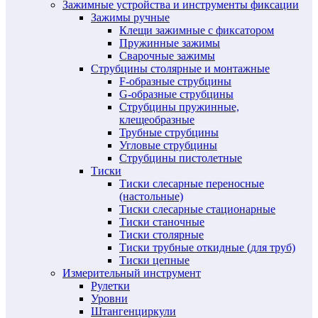
Зажимные устройства и инструменты фиксации
Зажимы ручные
Клещи зажимные с фиксатором
Пружинные зажимы
Сварочные зажимы
Струбцины столярные и монтажные
F-образные струбцины
G-образные струбцины
Струбцины пружинные,
клещеобразные
Трубные струбцины
Угловые струбцины
Струбцины пистолетные
Тиски
Тиски слесарные переносные
(настольные)
Тиски слесарные стационарные
Тиски станочные
Тиски столярные
Тиски трубные откидные (для труб)
Тиски цепные
Измерительный инструмент
Рулетки
Уровни
Штангенциркули