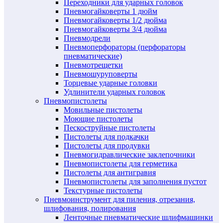
Переходники для ударных головок
Пневмогайковерты 1 дюйм
Пневмогайковерты 1/2 дюйма
Пневмогайковерты 3/4 дюйма
Пневмодрели
Пневмоперфораторы (перфораторы
пневматические)
Пневмотрещетки
Пневмошуруповерты
Торцевые ударные головки
Удлинители ударных головок
Пневмопистолеты
Мовильные пистолеты
Моющие пистолеты
Пескоструйные пистолеты
Пистолеты для подкачки
Пистолеты для продувки
Пневмогидравлические заклепочники
Пневмопистолеты для герметика
Пистолеты для антигравия
Пневмопистолеты для заполнения пустот
Текстурные пистолеты
Пневмоинструмент для пиления, отрезания,
шлифования, полирования
Ленточные пневматические шлифмашинки