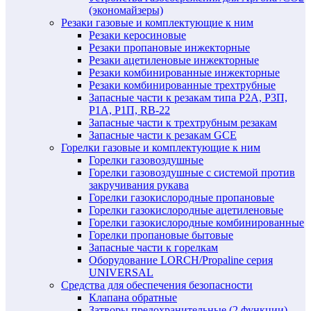
(экономайзеры)
Резаки газовые и комплектующие к ним
Резаки керосиновые
Резаки пропановые инжекторные
Резаки ацетиленовые инжекторные
Резаки комбинированные инжекторные
Резаки комбинированные трехтрубные
Запасные части к резакам типа Р2А, Р3П,
Р1А, Р1П, RB-22
Запасные части к трехтрубным резакам
Запасные части к резакам GCE
Горелки газовые и комплектующие к ним
Горелки газовоздушные
Горелки газовоздушные с системой против
закручивания рукава
Горелки газокислородные пропановые
Горелки газокислородные ацетиленовые
Горелки газокислородные комбинированные
Горелки пропановые бытовые
Запасные части к горелкам
Оборудование LORCH/Propaline серия
UNIVERSAL
Средства для обеспечения безопасности
Клапана обратные
Затворы предохранительные (2 функции)