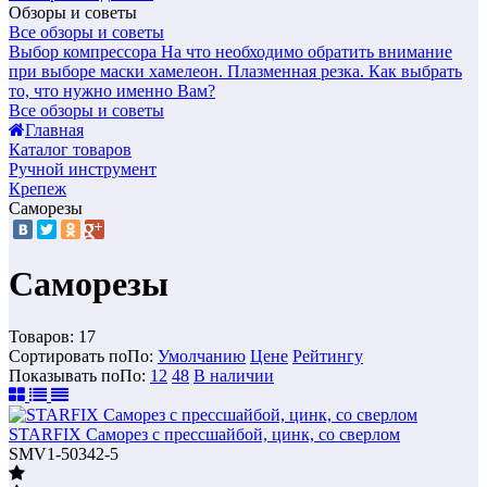
Обзоры и советы
Все обзоры и советы
Выбор компрессора
На что необходимо обратить внимание
при выборе маски хамелеон.
Плазменная резка. Как выбрать
то, что нужно именно Вам?
Все обзоры и советы
Главная
Каталог товаров
Ручной инструмент
Крепеж
Саморезы
Саморезы
Товаров:
17
Сортировать по
По
:
Умолчанию
Цене
Рейтингу
Показывать по
По
:
12
48
В наличии
STARFIX Саморез с прессшайбой, цинк, со сверлом
SMV1-50342-5