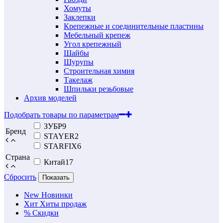
Хомуты
Заклепки
Крепежные и соединительные пластины
Мебельный крепеж
Угол крепежный
Шайбы
Шурупы
Строительная химия
Такелаж
Шпильки резьбовые
Архив моделей
Подобрать товары по параметрам
ЗУБР
9
Бренд
STAYER
2
STARFIX
6
Страна
Китай
17
Сбросить
Показать
New
Новинки
Хит
Хиты продаж
%
Скидки