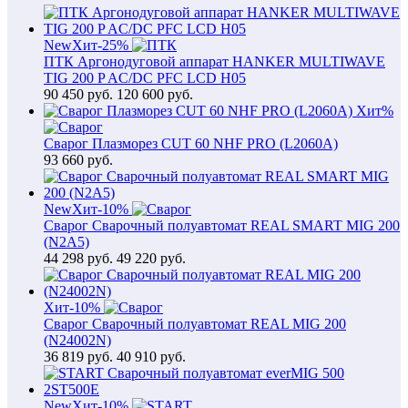
New
Хит
-25%
ПТК Аргонодуговой аппарат HANKER MULTIWAVE
TIG 200 P AC/DC PFC LCD H05
90 450
руб.
120 600 руб.
Хит
%
Сварог Плазморез CUT 60 NHF PRO (L2060A)
93 660
руб.
New
Хит
-10%
Сварог Сварочный полуавтомат REAL SMART MIG 200
(N2A5)
44 298
руб.
49 220 руб.
Хит
-10%
Сварог Сварочный полуавтомат REAL MIG 200
(N24002N)
36 819
руб.
40 910 руб.
New
Хит
-10%