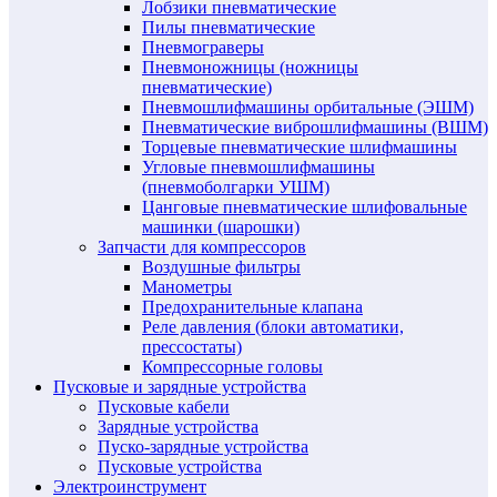
Лобзики пневматические
Пилы пневматические
Пневмограверы
Пневмоножницы (ножницы
пневматические)
Пневмошлифмашины орбитальные (ЭШМ)
Пневматические виброшлифмашины (ВШМ)
Торцевые пневматические шлифмашины
Угловые пневмошлифмашины
(пневмоболгарки УШМ)
Цанговые пневматические шлифовальные
машинки (шарошки)
Запчасти для компрессоров
Воздушные фильтры
Манометры
Предохранительные клапана
Реле давления (блоки автоматики,
прессостаты)
Компрессорные головы
Пусковые и зарядные устройства
Пусковые кабели
Зарядные устройства
Пуско-зарядные устройства
Пусковые устройства
Электроинструмент