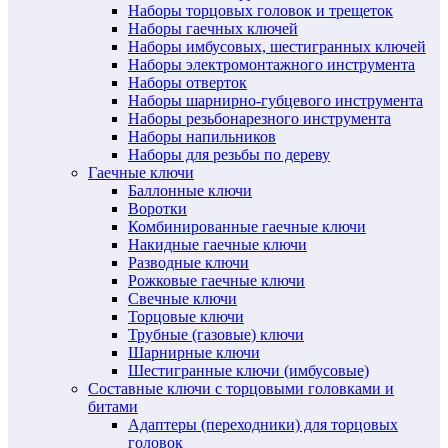
Наборы торцовых головок и трещеток
Наборы гаечных ключей
Наборы имбусовых, шестигранных ключей
Наборы электромонтажного инструмента
Наборы отверток
Наборы шарнирно-губцевого инструмента
Наборы резьбонарезного инструмента
Наборы напильников
Наборы для резьбы по дереву
Гаечные ключи
Баллонные ключи
Воротки
Комбинированные гаечные ключи
Накидные гаечные ключи
Разводные ключи
Рожковые гаечные ключи
Свечные ключи
Торцовые ключи
Трубные (газовые) ключи
Шарнирные ключи
Шестигранные ключи (имбусовые)
Составные ключи с торцовыми головками и
битами
Адаптеры (переходники) для торцовых
головок