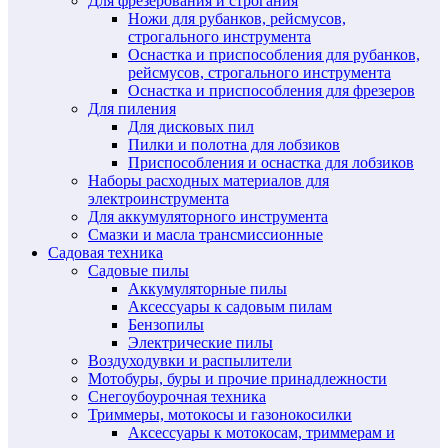
Для фрезерования и строгания
Ножи для рубанков, рейсмусов,
строгального инструмента
Оснастка и приспособления для рубанков,
рейсмусов, строгального инструмента
Оснастка и приспособления для фрезеров
Для пиления
Для дисковых пил
Пилки и полотна для лобзиков
Приспособления и оснастка для лобзиков
Наборы расходных материалов для
электроинструмента
Для аккумуляторного инструмента
Смазки и масла трансмиссионные
Садовая техника
Садовые пилы
Аккумуляторные пилы
Аксессуары к садовым пилам
Бензопилы
Электрические пилы
Воздуходувки и распылители
Мотобуры, буры и прочие принадлежности
Снегоубоурочная техника
Триммеры, мотокосы и газонокосилки
Аксессуары к мотокосам, триммерам и