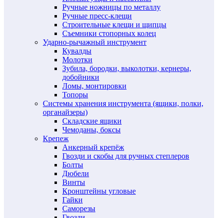
Ручные ножницы по металлу
Ручные пресс-клещи
Строительные клещи и щипцы
Съемники стопорных колец
Ударно-рычажный инструмент
Кувалды
Молотки
Зубила, бородки, выколотки, кернеры,
добойники
Ломы, монтировки
Топоры
Системы хранения инструмента (ящики, полки,
органайзеры)
Складские ящики
Чемоданы, боксы
Крепеж
Анкерный крепёж
Гвозди и скобы для ручных степлеров
Болты
Дюбели
Винты
Кронштейны угловые
Гайки
Саморезы
Гвозди