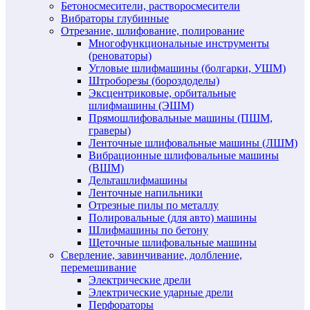
Бетоносмесители, растворосмесители
Вибраторы глубинные
Отрезание, шлифование, полирование
Многофункциональные инструменты
(реноваторы)
Угловые шлифмашины (болгарки, УШМ)
Штроборезы (бороздоделы)
Эксцентриковые, орбитальные
шлифмашины (ЭШМ)
Прямошлифовальные машины (ПШМ,
граверы)
Ленточные шлифовальные машины (ЛШМ)
Вибрационные шлифовальные машины
(ВШМ)
Дельташлифмашины
Ленточные напильники
Отрезные пилы по металлу
Полировальные (для авто) машины
Шлифмашины по бетону
Щеточные шлифовальные машины
Сверление, завинчивание, долбление,
перемешивание
Электрические дрели
Электрические ударные дрели
Перфораторы