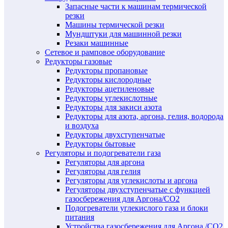
Запасные части к машинам термической
резки
Машины термической резки
Мундштуки для машинной резки
Резаки машинные
Сетевое и рамповое оборудование
Редукторы газовые
Редукторы пропановые
Редукторы кислородные
Редукторы ацетиленовые
Редукторы углекислотные
Редукторы для закиси азота
Редукторы для азота, аргона, гелия, водорода
и воздуха
Редукторы двухступенчатые
Редукторы бытовые
Регуляторы и подогреватели газа
Регуляторы для аргона
Регуляторы для гелия
Регуляторы для углекислоты и аргона
Регуляторы двухступенчатые c функцией
газосбережения для Аргона/СО2
Подогреватели углекислого газа и блоки
питания
Устройства газосбережения для Аргона /СО2