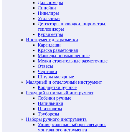
Дальномеры
Линейки
Нивелиры
Угольники
Детекторы проводки, пирометры,
тепловизоры
Курвиметры
Инструмент для разметки
Карандаши
Краска разметочная
Маркеры промышленные
Мелки строительные разметочные
Отвесы
Чертилки
Шнуры малярные
Малярный и отделочный инструмент
Кордщетки ручные
Режущий и пильный инструмент
Лобзики ручные
Напильники
Плиткорезы
Труборезы
Наборы ручного инструмента
Универсальные наборы слесарно-
монтажного иструмента